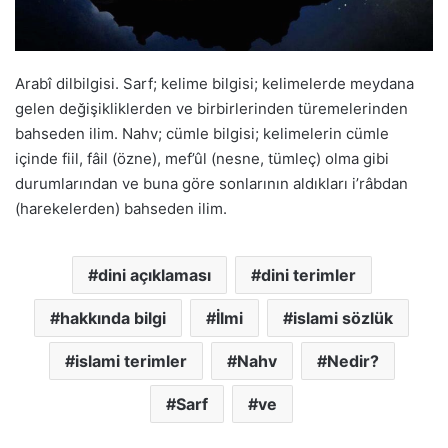
Arabî dilbilgisi. Sarf; kelime bilgisi; kelimelerde meydana
gelen değişikliklerden ve birbirlerinden türemelerinden
bahseden ilim. Nahv; cümle bilgisi; kelimelerin cümle
içinde fiil, fâil (özne), mef’ûl (nesne, tümleç) olma gibi
durumlarından ve buna göre sonlarının aldıkları i’râbdan
(harekelerden) bahseden ilim.
dini açıklaması
dini terimler
hakkında bilgi
İlmi
islami sözlük
islami terimler
Nahv
Nedir?
Sarf
ve