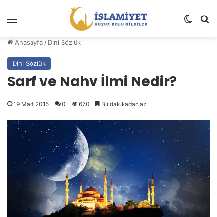
Menü
Dış gö
A
Anasayfa
/
Dini Sözlük
Dini Sözlük
Sarf ve Nahv İlmi Nedir?
19 Mart 2015
0
670
Bir dakikadan az