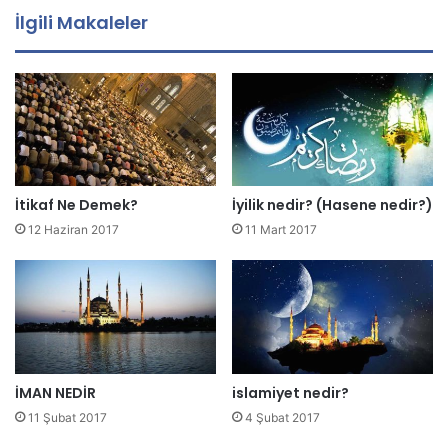
a
İlgili Makaleler
a
d
r
e
s
i
n
i
z
İtikaf Ne Demek?
İyilik nedir? (Hasene nedir?)
i
12 Haziran 2017
11 Mart 2017
g
i
r
i
n
i
z
İMAN NEDİR
islamiyet nedir?
11 Şubat 2017
4 Şubat 2017