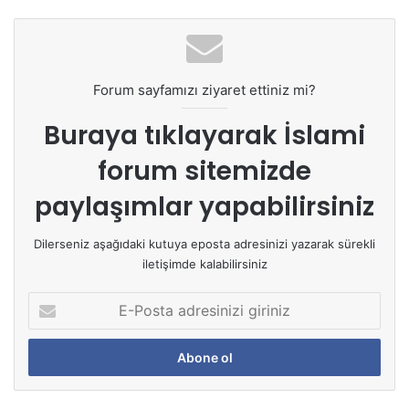
Forum sayfamızı ziyaret ettiniz mi?
Buraya tıklayarak
İslami
forum sitemizde
paylaşımlar yapabilirsiniz
Dilerseniz aşağıdaki kutuya eposta adresinizi yazarak sürekli
iletişimde kalabilirsiniz
E
-
P
o
s
t