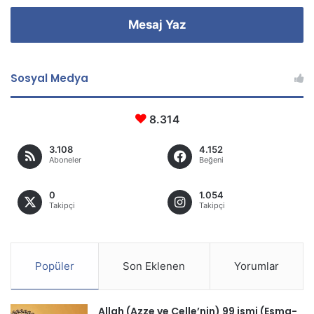
Mesaj Yaz
Sosyal Medya
8.314
3.108
4.152
Aboneler
Beğeni
0
1.054
Takipçi
Takipçi
Popüler
Son Eklenen
Yorumlar
Allah (Azze ve Celle’nin) 99 ismi (Esma-