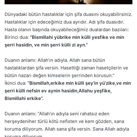
Dünyadaki bütün hastalıklar için şifa duasını okuyabilirsiniz.
Hastalıklar için edeceğimiz dua ayrıdır. Adı şifa duasıdır.
Hasta olanın başında okuyabileceğimiz dualardan bazıları:
Birinci dua:
”Bismillahi yübrike min külli yesfike ve min
şerri hasidin, ve min şerri külli zi ayn.”
Duanın anlamı: Allah’ın adıyla. Allah sana bütün
hastalıklardan şifa versin. Hasettiği zaman hasetçilerin ve
bütün nazarı değen kimselerin şerrinden korusun.”
İkinci dua:
”Bismillah,erkike min külli şey’in yü’zike,ve min
şerri külli nefsin ev aynin hasidin,Allahu yeşfike,
Bismillahi erkike”.
Duanın anlamı: “Allah’ın adıyla seni rahatsız eden
herşeydeniher türlü kötü nefisten ve kem gözden, sana
koruma diliyorum. Allah sana şifa versin. Sana Allah adıyla
koruma diliyorum.