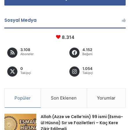
Sosyal Medya
8.314
3.108
4.152
Aboneler
Beğeni
0
1.054
Takipçi
Takipçi
Popüler
Son Eklenen
Yorumlar
Allah (Azze ve Celle’nin) 99 ismi (Esma-
ül Hüsna) Sır ve Faziletleri – Kaç Kere
Zikir Edilmeli