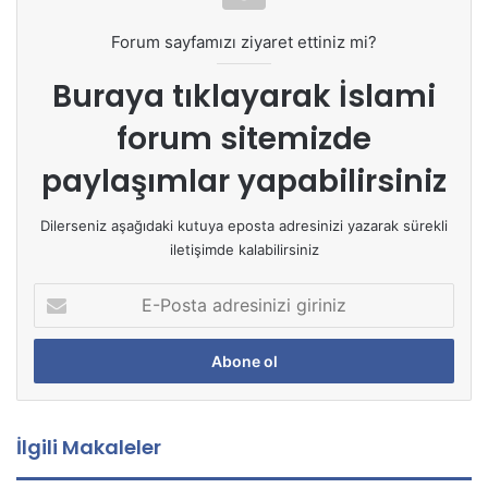
Forum sayfamızı ziyaret ettiniz mi?
Buraya tıklayarak
İslami
forum sitemizde
paylaşımlar yapabilirsiniz
Dilerseniz aşağıdaki kutuya eposta adresinizi yazarak sürekli
iletişimde kalabilirsiniz
E
-
P
o
s
t
a
İlgili Makaleler
a
d