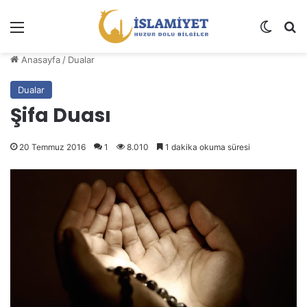
Menü
Dış gö
A
Anasayfa
/
Dualar
Dualar
Şifa Duası
20 Temmuz 2016
1
8.010
1 dakika okuma süresi