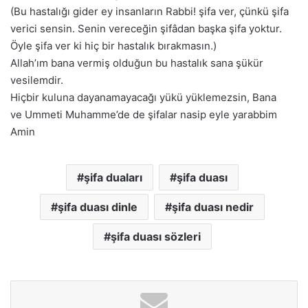
(Bu hastalığı gider ey insanların Rabbi! şifa ver, çünkü şifa
verici sensin. Senin vereceğin şifâdan başka şifa yoktur.
Öyle şifa ver ki hiç bir hastalık bırakmasın.)
Allah’ım bana vermiş olduğun bu hastalık sana şükür
vesilemdir.
Hiçbir kuluna dayanamayacağı yükü yüklemezsin, Bana
ve
Ummeti Muhamme’de de şifalar nasip eyle yarabbim
Ami
n
şifa duaları
şifa duası
şifa duası dinle
şifa duası nedir
şifa duası sözleri