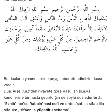
Bu duaların yanında birde peygamber efendimizin duası
vardır.
Dua: Aişe (r.a.)”den rivayete göre Rasûllah (s.a.v.)
kendilerine bir hasta getirildiğin de söyle duâ ederlerdi;
“Ezhib”l be”se Rabbin”nasi esfi ve entes”safi la sifae illa
sifauke , sifaen la yügadiru sekama”