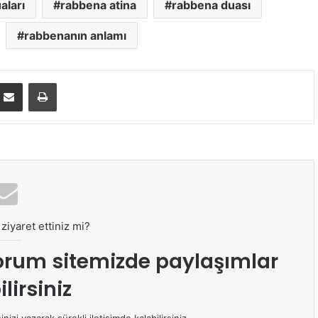
aları
rabbena atina
rabbena duası
rabbenanın anlamı
E-Posta ile paylaş
Yazdır
ziyaret ettiniz mi?
orum sitemizde paylaşımlar
lirsiniz