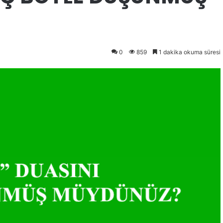
0
859
1 dakika okuma süresi