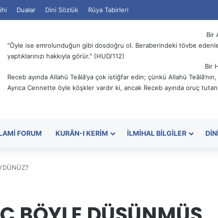
ihi
Dualar
Dini Sözlük
Rüya Tabirleri
Bir 
"Öyle ise emrolunduğun gibi dosdoğru ol. Beraberindeki tövbe edenler
yaptıklarınızı hakkıyla görür." (HUD/112)
Bir 
Receb ayında Allahü Teâlâ’ya çok istiğfar edin; çünkü Allahü Teâlâ’nın
Ayrıca Cennette öyle köşkler vardır ki, ancak Receb ayında oruç tutanl
SLAMI FORUM
KURÂN-I KERIM
İLMIHAL BILGILER
DIN
ÜYDÜNÜZ?
İÇ BÖYLE DÜŞÜNMÜŞ