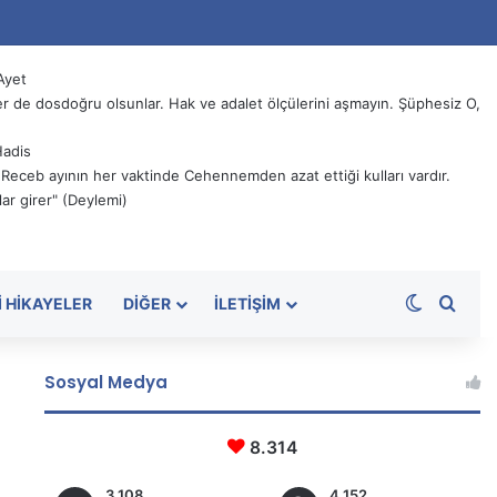
Ayet
 de dosdoğru olsunlar. Hak ve adalet ölçülerini aşmayın. Şüphesiz O,
Hadis
, Receb ayının her vaktinde Cehennemden azat ettiği kulları vardır.
ar girer" (Deylemi)
Dış görü
Aram
I HIKAYELER
DIĞER
İLETIŞIM
Sosyal Medya
8.314
3.108
4.152