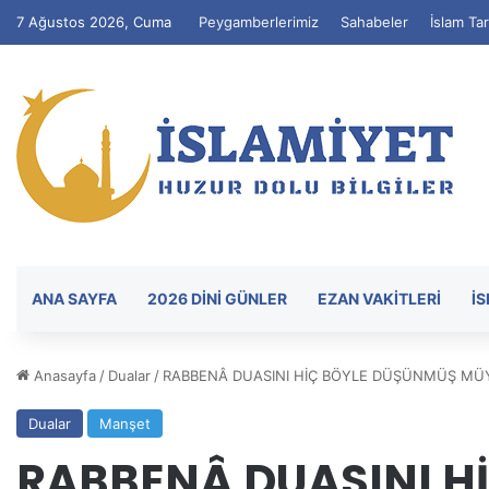
7 Ağustos 2026, Cuma
Peygamberlerimiz
Sahabeler
İslam Tar
ANA SAYFA
2026 DİNİ GÜNLER
EZAN VAKITLERI
İ
Anasayfa
/
Dualar
/
RABBENÂ DUASINI HİÇ BÖYLE DÜŞÜNMÜŞ M
Dualar
Manşet
RABBENÂ DUASINI H