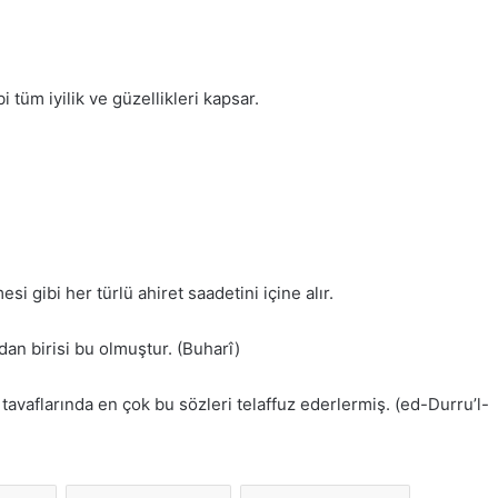
 tüm iyilik ve güzellikleri kapsar.
si gibi her türlü ahiret saadetini içine alır.
rdan birisi bu olmuştur. (Buharî)
vaflarında en çok bu sözleri telaffuz ederlermiş. (ed-Durru’l-