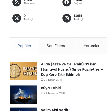
Aboneler
Beğeni
0
1.054
Takipçi
Takipçi
Popüler
Son Eklenen
Yorumlar
Allah (Azze ve Celle’nin) 99 ismi
(Esma-ül Hüsna) Sır ve Faziletleri –
Kaç Kere Zikir Edilmeli
22 Nisan 2015
Rüya Tabiri
21 Temmuz 2012
Selîm Akıl Nedir?