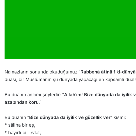
Namazların sonunda okuduğumuz “
Rabbenâ âtinâ fi’d-dünyâ
duası, bir Müslümanın şu dünyada yapacağı en kapsamlı dualar
Bu duanın anlamı şöyledir: “
Allah’ım! Bize dünyada da iyilik ve
azabından koru.
”
Bu duanın “
Bize dünyada da iyilik ve güzellik ver
” kısmı:
* sâliha bir eş,
* hayırlı bir evlat,