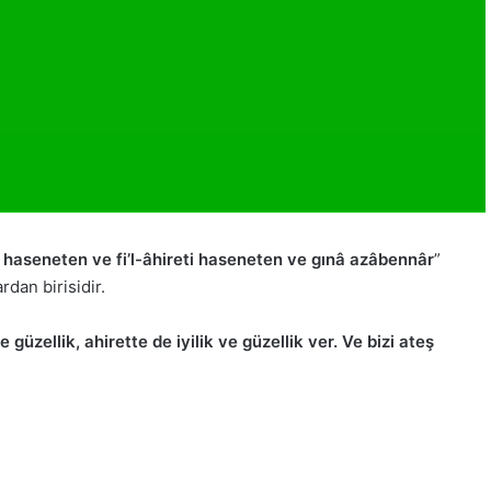
 haseneten ve fi’l-âhireti haseneten ve gınâ azâbennâr
”
dan birisidir.
 güzellik, ahirette de iyilik ve güzellik ver. Ve bizi ateş