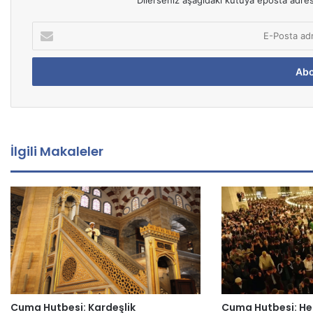
Dilerseniz aşağıdaki kutuya eposta adresin
E
-
P
o
s
t
a
a
d
İlgili Makaleler
r
e
s
i
n
i
z
i
g
i
Cuma Hutbesi: Kardeşlik
Cuma Hutbesi: He
r