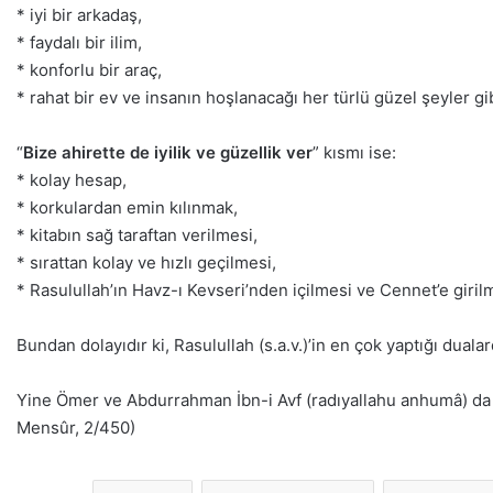
* iyi bir arkadaş,
* faydalı bir ilim,
* konforlu bir araç,
* rahat bir ev ve insanın hoşlanacağı her türlü güzel şeyler gibi
“
Bize ahirette de iyilik ve güzellik ver
” kısmı ise:
* kolay hesap,
* korkulardan emin kılınmak,
* kitabın sağ taraftan verilmesi,
* sırattan kolay ve hızlı geçilmesi,
* Rasulullah’ın Havz-ı Kevseri’nden içilmesi ve Cennet’e girilme
Bundan dolayıdır ki, Rasulullah (s.a.v.)’in en çok yaptığı duala
Yine Ömer ve Abdurrahman İbn-i Avf (radıyallahu anhumâ) da ta
Mensûr, 2/450)