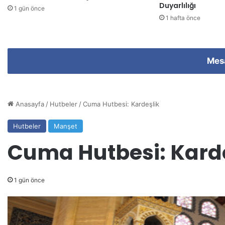
Duyarlılığı
i
1 gün önce
n
1 hafta önce
i
z
Mes