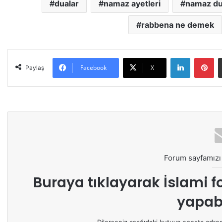
dualar
namaz ayetleri
namaz du
rabbena ne demek
LinkedIn
Pinterest
Facebook
X
Paylaş
Forum sayfamızı 
Buraya tıklayarak
İslami f
yapabi