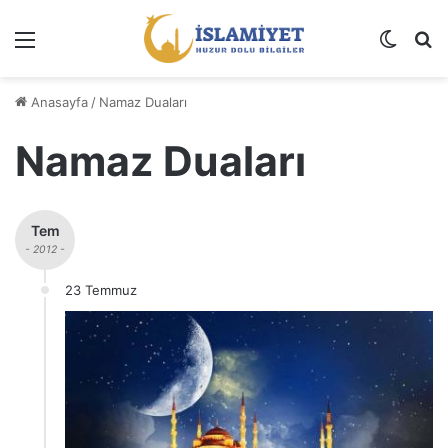
Menü
Dış gö
A
Anasayfa
/
Namaz Duaları
Namaz Duaları
Tem
- 2012 -
23 Temmuz