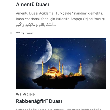
Amentü Duası
Amentü Duası Açıklama: Türkçe’de “inandım” demektir.
İman esaslarını ifade için kullanılır. Arapça Orjinal Yazılışı
آمَنْتُ بِاللهِ وَ مَلاَئِكَتِهِ وَ كُتُبِهِ…
22 Temmuz
1
2.849
Rabbenâğfirlî Duası
Rabbenâğfirlî Duası Ve Anlamı! Okunuşu Rabbenâğfirlî