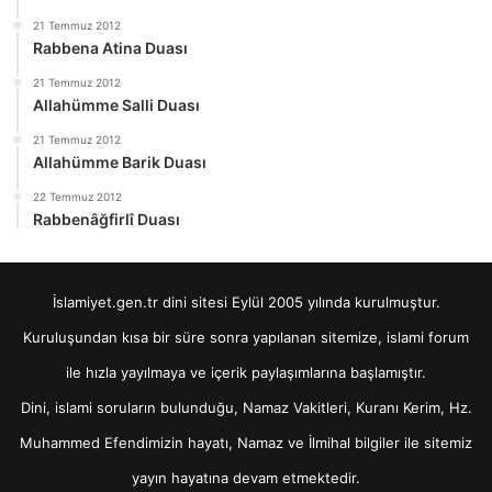
21 Temmuz 2012
Rabbena Atina Duası
21 Temmuz 2012
Allahümme Salli Duası
21 Temmuz 2012
Allahümme Barik Duası
22 Temmuz 2012
Rabbenâğfirlî Duası
İslamiyet.gen.tr dini sitesi Eylül 2005 yılında kurulmuştur.
Kuruluşundan kısa bir süre sonra yapılanan sitemize, islami forum
ile hızla yayılmaya ve içerik paylaşımlarına başlamıştır.
Dini, islami soruların bulunduğu, Namaz Vakitleri, Kuranı Kerim, Hz.
Muhammed Efendimizin hayatı, Namaz ve İlmihal bilgiler ile sitemiz
yayın hayatına devam etmektedir.