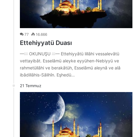
77
16.666
Ettehiyyatü Duası
—::: OKUNUŞU :::— Ettehiyyâtü lillâhi vessalevâtü
vettayibât. Esselâmü aleyke eyyühen-Nebiyyü ve
rahmetüllâhi ve berakâtüh, Esselâmü aleynâ ve alâ
ibâdillâhis-Sâlihîn. Eşhedü…
21 Temmuz