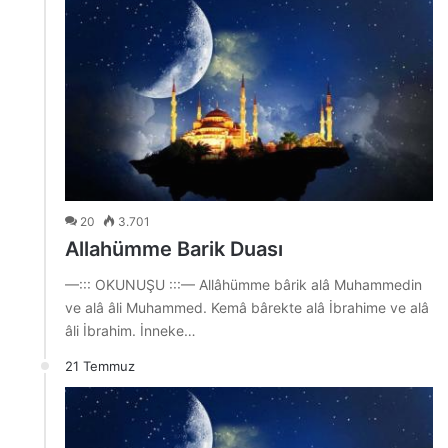
20
3.701
Allahümme Barik Duası
—::: OKUNUŞU :::— Allâhümme bârik alâ Muhammedin
ve alâ âli Muhammed. Kemâ bârekte alâ İbrahime ve alâ
âli İbrahim. İnneke…
21 Temmuz