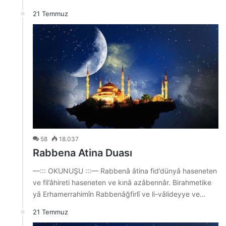
21 Temmuz
58
18.037
Rabbena Atina Duası
—::: OKUNUŞU :::— Rabbenâ âtina fid’dünyâ haseneten
ve fil’âhireti haseneten ve kınâ azâbennâr. Birahmetike
yâ Erhamerrahimîn Rabbenâğfirlî ve li-vâlideyye ve…
21 Temmuz