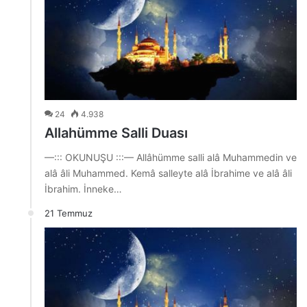
24
4.938
Allahümme Salli Duası
—::: OKUNUŞU :::— Allâhümme salli alâ Muhammedin ve
alâ âli Muhammed. Kemâ salleyte alâ İbrahime ve alâ âli
İbrahim. İnneke…
21 Temmuz