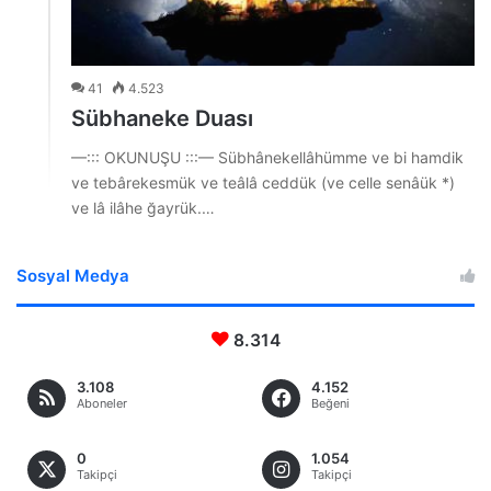
41
4.523
Sübhaneke Duası
—::: OKUNUŞU :::— Sübhânekellâhümme ve bi hamdik
ve tebârekesmük ve teâlâ ceddük (ve celle senâük *)
ve lâ ilâhe ğayrük.…
Sosyal Medya
8.314
3.108
4.152
Aboneler
Beğeni
0
1.054
Takipçi
Takipçi