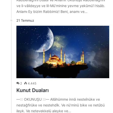
ve li-vâlideyye ve lil-Mü’minine yevme yekûmü’l hisâb.
Anlamı Ey bizim Rabbimiz! Beni, anamı ve…
21 Temmuz
2
4.445
Kunut Duaları
—::: OKUNUŞU :::— Allâhümme innâ nesteînüke ve
nestağfirüke ve nestehdîk. Ve nü’minü bike ve netûbü
ileyk. Ve netevekkelü aleyke ve…