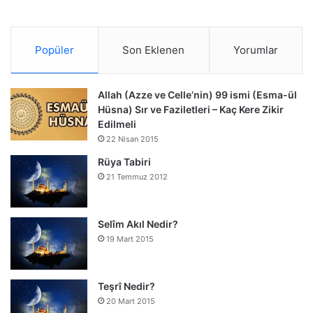
Popüler
Son Eklenen
Yorumlar
Allah (Azze ve Celle’nin) 99 ismi (Esma-ül
Hüsna) Sır ve Faziletleri – Kaç Kere Zikir
Edilmeli
22 Nisan 2015
Rüya Tabiri
21 Temmuz 2012
Selîm Akıl Nedir?
19 Mart 2015
Teşrî Nedir?
20 Mart 2015