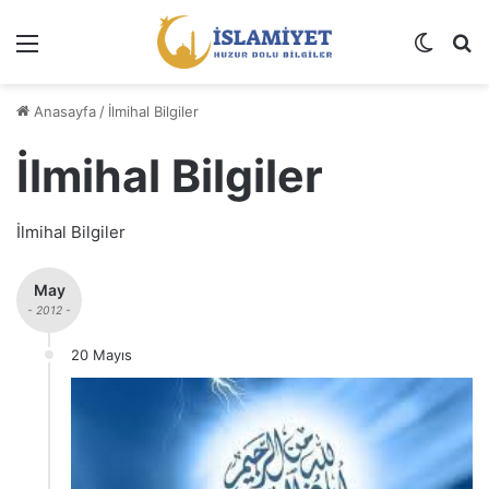
Menü
Dış gö
A
Anasayfa
/
İlmihal Bilgiler
İlmihal Bilgiler
İlmihal Bilgiler
May
- 2012 -
20 Mayıs