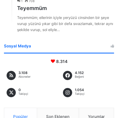
1
708
Teyemmüm
Teyemmüm; ellerinin içiyle yeryüzü cinsinden bir şeye
vurup yüzünü yıkar gibi bir defa sıvazlamak, tekrar aynı
şekilde vurup, sol eliyle…
Sosyal Medya
8.314
3.108
4.152
Aboneler
Beğeni
0
1.054
Takipçi
Takipçi
Popüler
Son Eklenen
Yorumlar