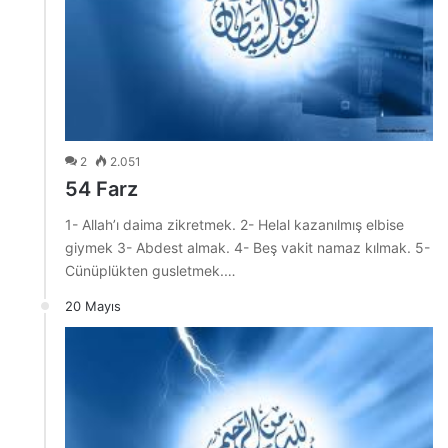
2
2.051
54 Farz
1- Allah’ı daima zikretmek. 2- Helal kazanılmış elbise
giymek 3- Abdest almak. 4- Beş vakit namaz kılmak. 5-
Cünüplükten gusletmek.…
20 Mayıs