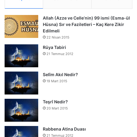
Allah (Azze ve Celle’nin) 99 ismi (Esma-ül
Hüsna) Sır ve Faziletleri – Kaç Kere Zikir
Edilmeli
22 Nisan 2015
Rüya Tabiri
21 Temmuz 2012
Selîm Akıl Nedir?
19 Mart 2015
Teşrî Nedir?
20 Mart 2015
Rabbena Atina Duası
21 Temmuz 2012