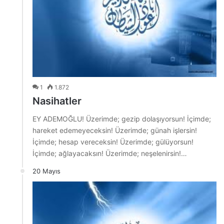
1
1.872
Nasihatler
EY ADEMOĞLU! Üzerimde; gezip dolaşıyorsun! İçimde;
hareket edemeyeceksin! Üzerimde; günah işlersin!
İçimde; hesap vereceksin! Üzerimde; gülüyorsun!
İçimde; ağlayacaksın! Üzerimde; neşelenirsin!…
20 Mayıs