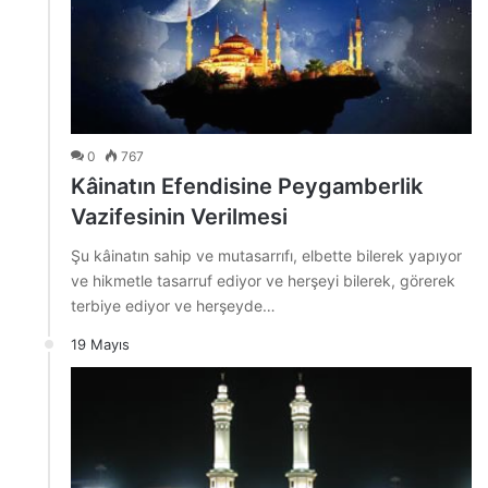
0
767
Kâinatın Efendisine Peygamberlik
Vazifesinin Verilmesi
Şu kâinatın sahip ve mutasarrıfı, elbette bilerek yapıyor
ve hikmetle tasarruf ediyor ve herşeyi bilerek, görerek
terbiye ediyor ve herşeyde…
19 Mayıs