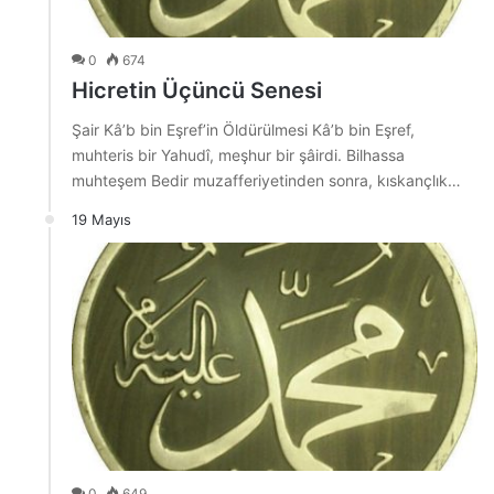
0
674
Hicretin Üçüncü Senesi
Şair Kâ’b bin Eşref’in Öldürülmesi Kâ’b bin Eşref,
muhteris bir Yahudî, meşhur bir şâirdi. Bilhassa
muhteşem Bedir muzafferiyetinden sonra, kıskançlık…
19 Mayıs
0
649