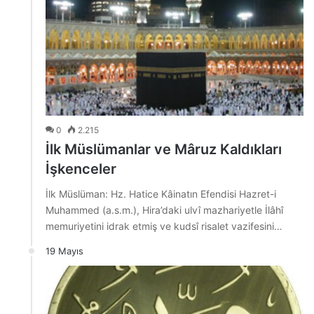
0
2.215
İlk Müslümanlar ve Mâruz Kaldıkları
İşkenceler
İlk Müslüman: Hz. Hatice Kâinatın Efendisi Hazret-i
Muhammed (a.s.m.), Hira’daki ulvî mazhariyetle İlâhî
memuriyetini idrak etmiş ve kudsî risalet vazifesini…
19 Mayıs