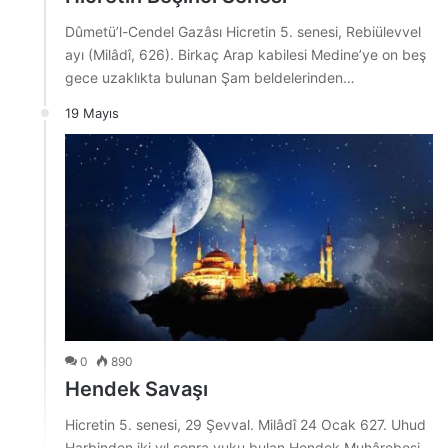
Dûmetü’l-Cendel Gazâsı Hicretin 5. senesi, Rebiülevvel
ayı (Milâdî, 626). Birkaç Arap kabilesi Medine’ye on beş
gece uzaklıkta bulunan Şam beldelerinden…
19 Mayıs
0
890
Hendek Savaşı
Hicretin 5. senesi, 29 Şevval. Milâdî 24 Ocak 627. Uhud
Harbinden iki yıl sonra vuku bulan Hendek Muhârebesi,