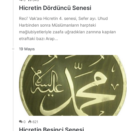
Hicretin Dördüncü Senesi
Reci’ Vak’ası Hicretin 4. senesi, Sefer ayı. Uhud
Harbinden sonra Müslümanların harpteki
mağlubiyetleriyle zaafa uğradıkları zannına kapılan
etraftaki bazı Arap…
19 Mayıs
0
621
Hicretin Beşinci Senesi