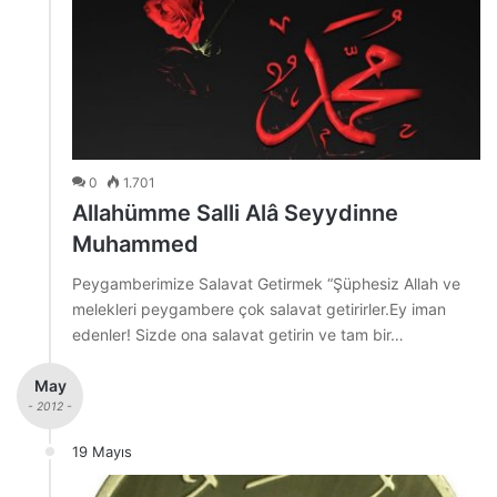
0
1.701
Allahümme Salli Alâ Seyydinne
Muhammed
Peygamberimize Salavat Getirmek “Şüphesiz Allah ve
melekleri peygambere çok salavat getirirler.Ey iman
edenler! Sizde ona salavat getirin ve tam bir…
May
- 2012 -
19 Mayıs