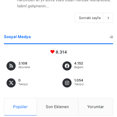
İslâmî gelişmenin…
Sonraki sayfa
Sosyal Medya
8.314
3.108
4.152
Aboneler
Beğeni
0
1.054
Takipçi
Takipçi
Popüler
Son Eklenen
Yorumlar