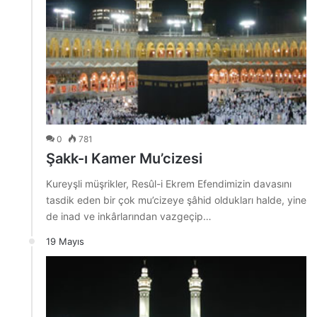
0
781
Şakk-ı Kamer Mu’cizesi
Kureyşli müşrikler, Resûl-i Ekrem Efendimizin davasını
tasdik eden bir çok mu’cizeye şâhid oldukları halde, yine
de inad ve inkârlarından vazgeçip…
19 Mayıs