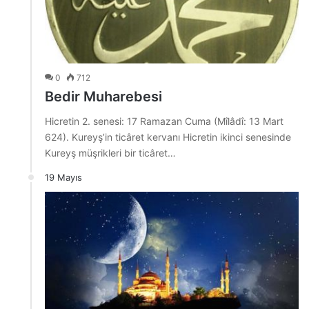
0
712
Bedir Muharebesi
Hicretin 2. senesi: 17 Ramazan Cuma (Mîlâdî: 13 Mart
624). Kureyş’in ticâret kervanı Hicretin ikinci senesinde
Kureyş müşrikleri bir ticâret…
19 Mayıs