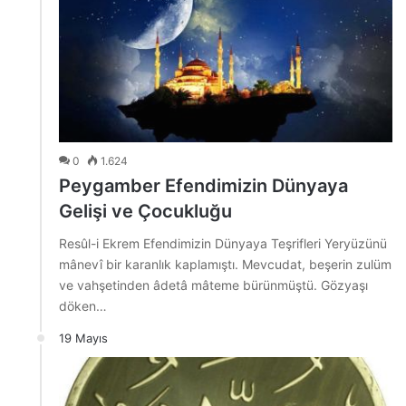
0
1.624
Peygamber Efendimizin Dünyaya
Gelişi ve Çocukluğu
Resûl-i Ekrem Efendimizin Dünyaya Teşrifleri Yeryüzünü
mânevî bir karanlık kaplamıştı. Mevcudat, beşerin zulüm
ve vahşetinden âdetâ mâteme bürünmüştü. Gözyaşı
döken…
19 Mayıs