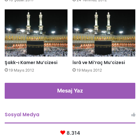
i
r
i
n
i
z
Şakk-ı Kamer Mu’cizesi
İsrâ ve Mi’raç Mu’cizesi
19 Mayıs 2012
19 Mayıs 2012
Mesaj Yaz
Sosyal Medya
8.314