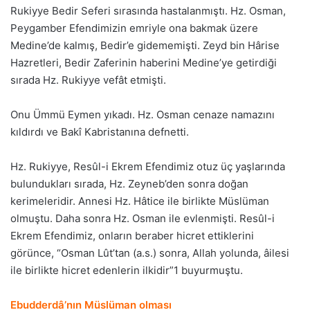
Rukiyye Bedir Seferi sırasında hastalanmıştı. Hz. Osman,
Peygamber Efendimizin emriyle ona bakmak üzere
Medine’de kalmış, Bedir’e gidememişti. Zeyd bin Hârise
Hazretleri, Bedir Zaferinin haberini Medine’ye getirdiği
sırada Hz. Rukiyye vefât etmişti.
Onu Ümmü Eymen yıkadı. Hz. Osman cenaze namazını
kıldırdı ve Bakî Kabristanına defnetti.
Hz. Rukiyye, Resûl-i Ekrem Efendimiz otuz üç yaşlarında
bulundukları sırada, Hz. Zeyneb’den sonra doğan
kerimeleridir. Annesi Hz. Hâtice ile birlikte Müslüman
olmuştu. Daha sonra Hz. Osman ile evlenmişti. Resûl-i
Ekrem Efendimiz, onların beraber hicret ettiklerini
görünce, “Osman Lût’tan (a.s.) sonra, Allah yolunda, âilesi
ile birlikte hicret edenlerin ilkidir”1 buyurmuştu.
Ebudderdâ’nın Müslüman olması