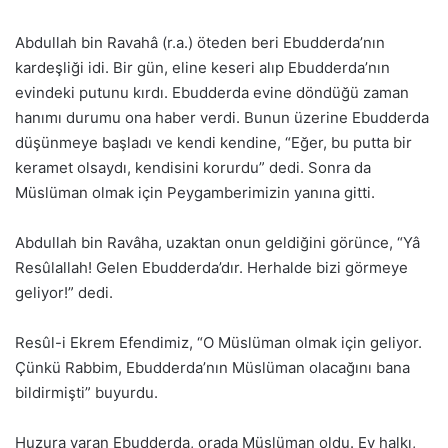
Abdullah bin Ravahâ (r.a.) öteden beri Ebudderda’nın
kardeşliği idi. Bir gün, eline keseri alıp Ebudderda’nın
evindeki putunu kırdı. Ebudderda evine döndüğü zaman
hanımı durumu ona haber verdi. Bunun üzerine Ebudderda
düşünmeye başladı ve kendi kendine, “Eğer, bu putta bir
keramet olsaydı, kendisini korurdu” dedi. Sonra da
Müslüman olmak için Peygamberimizin yanına gitti.
Abdullah bin Ravâha, uzaktan onun geldiğini görünce, “Yâ
Resûlallah! Gelen Ebudderda’dır. Herhalde bizi görmeye
geliyor!” dedi.
Resûl-i Ekrem Efendimiz, “O Müslüman olmak için geliyor.
Çünkü Rabbim, Ebudderda’nın Müslüman olacağını bana
bildirmişti” buyurdu.
Huzura varan Ebudderda, orada Müslüman oldu. Ev halkı,