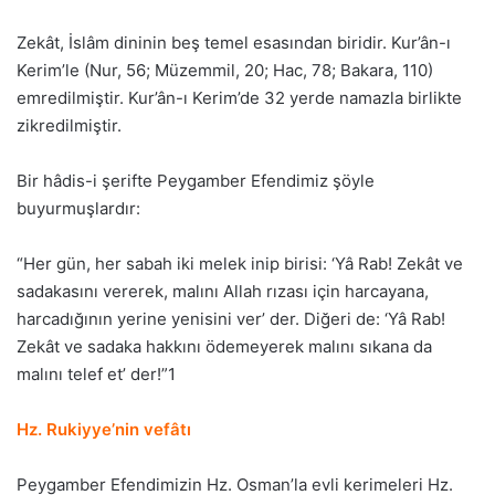
Zekât, İslâm dininin beş temel esasından biridir. Kur’ân-ı
Kerim’le (Nur, 56; Müzemmil, 20; Hac, 78; Bakara, 110)
emredilmiştir. Kur’ân-ı Kerim’de 32 yerde namazla birlikte
zikredilmiştir.
Bir hâdis-i şerifte Peygamber Efendimiz şöyle
buyurmuşlardır:
“Her gün, her sabah iki melek inip birisi: ‘Yâ Rab! Zekât ve
sadakasını vererek, malını Allah rızası için harcayana,
harcadığının yerine yenisini ver’ der. Diğeri de: ‘Yâ Rab!
Zekât ve sadaka hakkını ödemeyerek malını sıkana da
malını telef et’ der!”1
Hz. Rukiyye’nin vefâtı
Peygamber Efendimizin Hz. Osman’la evli kerimeleri Hz.