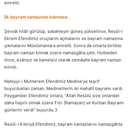
emretti.
İlk bayram namazının kılınması
Şevvâl hilâli görülüp, sabahleyin güneş yükselince, Resûl-i
Ekrem Efendimiz oruçlarını açmalarını ve bayram namazına
çıkmalarını Müslümanlara emretti. Sonra da onlarla birlikte
bayram namazı kılmak üzere namazgâha çıktı. Hutbeden
önce, ezânsız ve kametsiz olarak cemâatle bayram namazı
kılındı.
Nebiyyi-i Muhterem Efendimiz Medine’ye teşrif
buyurdukları zaman, Medinelilerin iki mahallî bayramı vardı.
Peygamber Efendimiz onlara, “Allah Resûlü size onlardan
daha hayırlı olmak üzere Fıtır [Ramazan] ve Kurban Bayramı
günlerini verdi” buyurdu.3
Resûl-i Kibriyâ Efendimiz, bayram namazlarını namazgâhta