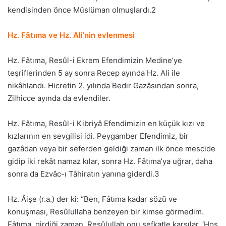
kendisinden önce Müslüman olmuşlardı.2
Hz. Fâtıma ve Hz. Ali’nin evlenmesi
Hz. Fâtıma, Resûl-i Ekrem Efendimizin Medine’ye
teşriflerinden 5 ay sonra Recep ayında Hz. Ali ile
nikâhlandı. Hicretin 2. yılında Bedir Gazâsından sonra,
Zilhicce ayında da evlendiler.
Hz. Fâtıma, Resûl-i Kibriyâ Efendimizin en küçük kızı ve
kızlarının en sevgilisi idi. Peygamber Efendimiz, bir
gazâdan veya bir seferden geldiği zaman ilk önce mescide
gidip iki rekât namaz kılar, sonra Hz. Fâtıma’ya uğrar, daha
sonra da Ezvâc-ı Tâhiratın yanına giderdi.3
Hz. Âişe (r.a.) der ki: “Ben, Fâtıma kadar sözü ve
konuşması, Resûlullaha benzeyen bir kimse görmedim.
Fâtıma, girdiği zaman, Resûlullah onu şefkatle karşılar, ‘Hoş