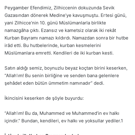
Peygamber Efendimiz, Zilhiccenin dokuzunda Sevik
Gazasından dönerek Medine’ye kavuşmuştu. Ertesi günü,
yani Zilhicce’nin 10. günü Müslümanlarla birlikte
namazgâha çıktı. Ezansız ve kametsiz olarak iki rekât
Kurban Bayramı namazı kıldırdı. Namazdan sonra bir hutbe
irâd etti. Bu hutbelerinde, kurban kesmelerini
Müslümanlara emretti. Kendileri de iki kurban kesti.
Satın aldığı semiz, boynuzlu beyaz koçtan birini keserken,
“Allah’ım! Bu senin birliğine ve senden bana gelenlere
şehâdet eden bütün ümmetim namınadır” dedi.
İkincisini keserken de şöyle buyurdu:
“Allah’ım! Bu da, Muhammed ve Muhammed’in ev halkı
içindir.” Bundan, kendileri, ev halkı ve yoksullar yediler.1