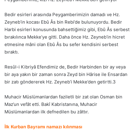
Bedir esirleri arasında Peygamberimizin damadı ve Hz.
Zeyneb’in kocası Ebû Âs bin Rebi’de bulunuyordu. Bedir
Harbi esirleri konusunda bahsettiğimiz gibi, Ebû Âs serbest
bırakılınca Mekke’ye gitti. Daha önce Hz. Zeyneb’in hicret
etmesine mâni olan Ebû Âs bu sefer kendisini serbest
bıraktı.
Resûl-i Kibriyâ Efendimiz de, Bedir Harbinden bir ay veya
bir aya yakın bir zaman sonra Zeyd bin Hârise ile Ensardan
bir zatı göndererek Hz. Zeyneb’i Mekke’den getirtti.3
Muhacir Müslümanlardan faziletli bir zat olan Osman bin
Maz’un vefât etti. Bakî Kabristanına, Muhacir
Müslümanlardan ilk defnedilen bu zâttır.
İlk Kurban Bayramı namazı kılınması