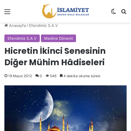
Menü
Dış gö
A
Anasayfa
/
Efendimiz S.A.V
Efendimiz S.A.V
Medine Dönemi
Hicretin İkinci Senesinin
Diğer Mühim Hâdiseleri
19 Mayıs 2012
0
546
4 dakika okuma süresi