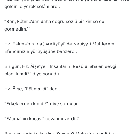
geldin’ diyerek selâmlardı.
“Ben, Fâtıma’dan daha doğru sözlü bir kimse de
görmedim.”1
Hz. Fâtıma’nın (r.a.) yürüyüşü de Nebiyy-i Muhterem
Efendimizin yürüyüşüne benzerdi.
Bir gün, Hz. Âişe’ye, “İnsanların, Resûlullaha en sevgili
olanı kimdi?” diye soruldu.
Hz. Âişe, “Fâtıma idi” dedi.
“Erkeklerden kimdi?” diye sordular.
“Fâtıma’nın kocası” cevabını verdi.2
Peygamberimiz, kızı Hz. Zeyneb’i Mekke’den getiriyor