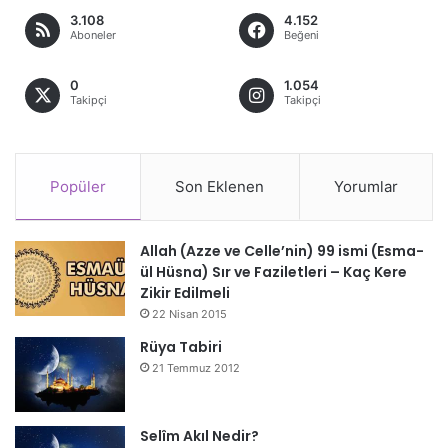
3.108
4.152
Aboneler
Beğeni
0
1.054
Takipçi
Takipçi
Popüler
Son Eklenen
Yorumlar
Allah (Azze ve Celle’nin) 99 ismi (Esma-
ül Hüsna) Sır ve Faziletleri – Kaç Kere
Zikir Edilmeli
22 Nisan 2015
Rüya Tabiri
21 Temmuz 2012
Selîm Akıl Nedir?