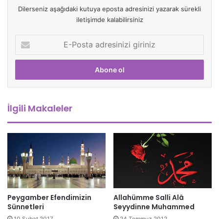
Dilerseniz aşağıdaki kutuya eposta adresinizi yazarak sürekli
iletişimde kalabilirsiniz
E
-
P
o
s
t
a
İlgili Makaleler
a
d
r
e
s
i
n
i
z
Peygamber Efendimizin
Allahümme Salli Alâ
i
Sünnetleri
Seyydinne Muhammed
g
10 Şubat 2017
24 Temmuz 2012