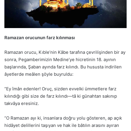
Ramazan orucunun farz kılınması
Ramazan orucu, Kıble’nin Kâbe tarafına çevrilişinden bir ay
sonra, Pegamberimizin Medine’ye hicretinin 18. ayının
başlarında, Şaban ayında farz kılındı. Bu hususta indirilen
âyetlerde meâlen şöyle buyruldu:
“Ey îmân edenler! Oruç, sizden evvelki ümmetlere farz
kılındığı gibi size de farz kılındı—tâ ki günahtan sakınıp
takvâya eresiniz.
“O Ramazan ayı ki, insanlara doğru yolu gösteren, ap açık
hidâyet delillerini taşıyan ve hak ile bâtılın arasını ayıran