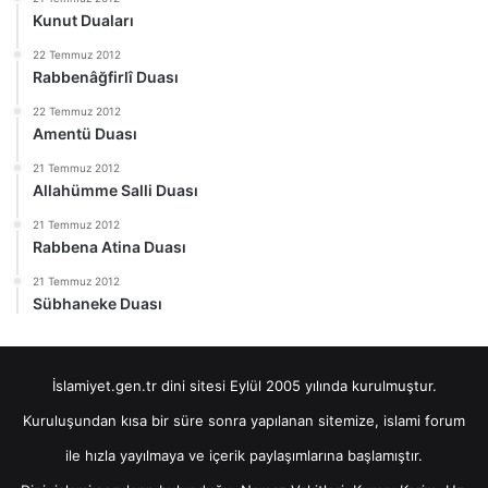
Kunut Duaları
22 Temmuz 2012
Rabbenâğfirlî Duası
22 Temmuz 2012
Amentü Duası
21 Temmuz 2012
Allahümme Salli Duası
21 Temmuz 2012
Rabbena Atina Duası
21 Temmuz 2012
Sübhaneke Duası
İslamiyet.gen.tr dini sitesi Eylül 2005 yılında kurulmuştur.
Kuruluşundan kısa bir süre sonra yapılanan sitemize, islami forum
ile hızla yayılmaya ve içerik paylaşımlarına başlamıştır.