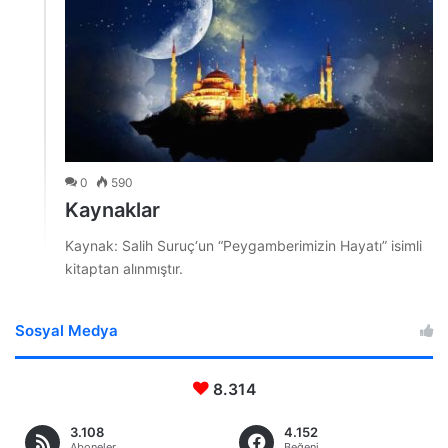
0
590
Kaynaklar
Kaynak: Salih Suruç‘un “Peygamberimizin Hayatı” isimli
kitaptan alınmıştır.
Sosyal Medya
8.314
3.108
4.152
Aboneler
Beğeni