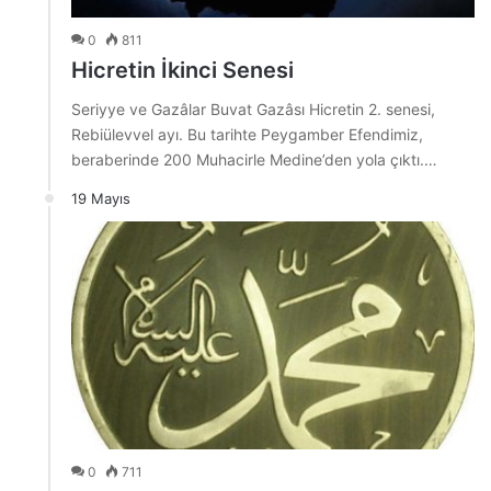
0
811
Hicretin İkinci Senesi
Seriyye ve Gazâlar Buvat Gazâsı Hicretin 2. senesi,
Rebiülevvel ayı. Bu tarihte Peygamber Efendimiz,
beraberinde 200 Muhacirle Medine’den yola çıktı.…
19 Mayıs
0
711