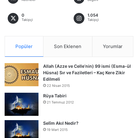
0
1.054
Takipçi
Takipçi
Popüler
Son Eklenen
Yorumlar
Allah (Azze ve Celle’nin) 99 ismi (Esma-ül
Hüsna) Sır ve Faziletleri – Kaç Kere Zikir
Edilmeli
22 Nisan 2015
Rüya Tabiri
21 Temmuz 2012
Selîm Akıl Nedir?
19 Mart 2015