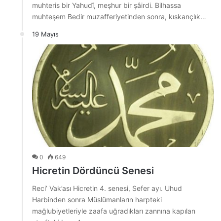
muhteris bir Yahudî, meşhur bir şâirdi. Bilhassa
muhteşem Bedir muzafferiyetinden sonra, kıskançlık…
19 Mayıs
0
649
Hicretin Dördüncü Senesi
Reci’ Vak’ası Hicretin 4. senesi, Sefer ayı. Uhud
Harbinden sonra Müslümanların harpteki
mağlubiyetleriyle zaafa uğradıkları zannına kapılan