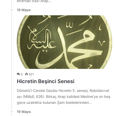
etraftaki bazı Arap…
19 Mayıs
0
621
Hicretin Beşinci Senesi
Dûmetü’l-Cendel Gazâsı Hicretin 5. senesi, Rebiülevvel
ayı (Milâdî, 626). Birkaç Arap kabilesi Medine’ye on beş
gece uzaklıkta bulunan Şam beldelerinden…
19 Mayıs