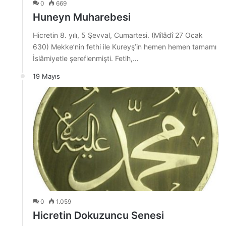
0
669
Huneyn Muharebesi
Hicretin 8. yılı, 5 Şevval, Cumartesi. (Mîlâdî 27 Ocak
630) Mekke’nin fethi ile Kureyş’in hemen hemen tamamı
İslâmiyetle şereflenmişti. Fetih,…
19 Mayıs
0
1.059
Hicretin Dokuzuncu Senesi