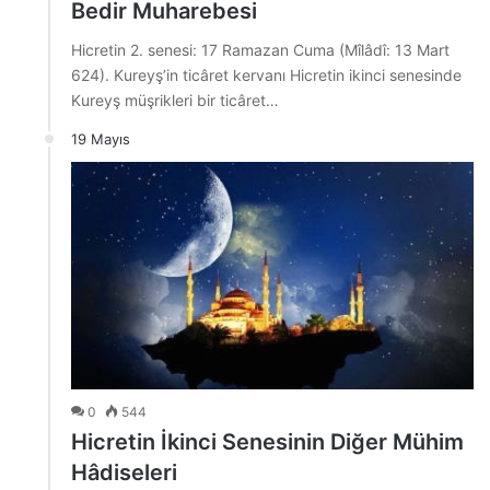
Bedir Muharebesi
Hicretin 2. senesi: 17 Ramazan Cuma (Mîlâdî: 13 Mart
624). Kureyş’in ticâret kervanı Hicretin ikinci senesinde
Kureyş müşrikleri bir ticâret…
19 Mayıs
0
544
Hicretin İkinci Senesinin Diğer Mühim
Hâdiseleri