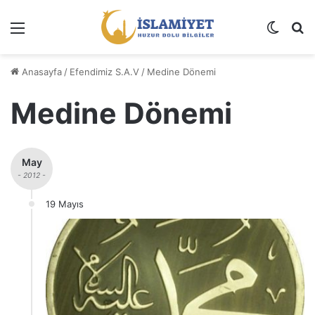
Menü
Dış gö
A
Anasayfa
/
Efendimiz S.A.V
/
Medine Dönemi
Medine Dönemi
May
- 2012 -
19 Mayıs