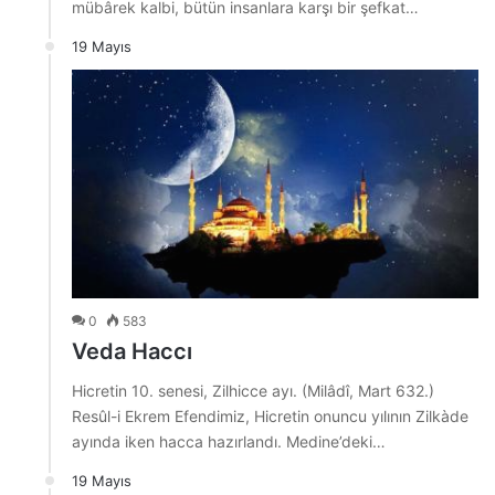
mübârek kalbi, bütün insanlara karşı bir şefkat…
19 Mayıs
0
583
Veda Haccı
Hicretin 10. senesi, Zilhicce ayı. (Milâdî, Mart 632.)
Resûl-i Ekrem Efendimiz, Hicretin onuncu yılının Zilkàde
ayında iken hacca hazırlandı. Medine’deki…
19 Mayıs