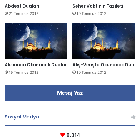
z
Abdest Duaları
Seher Vaktinin Fazileti
i
21 Temmuz 2012
19 Temmuz 2012
g
i
r
i
n
i
z
Aksırınca Okunacak Dualar
Alış-Verişte Okunacak Dua
19 Temmuz 2012
19 Temmuz 2012
Mesaj Yaz
Sosyal Medya
8.314