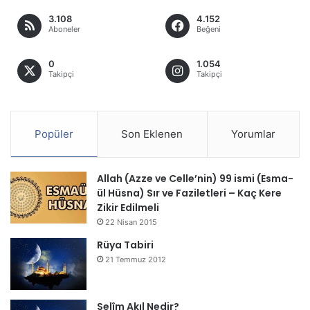
3.108
4.152
Aboneler
Beğeni
0
1.054
Takipçi
Takipçi
Popüler
Son Eklenen
Yorumlar
Allah (Azze ve Celle’nin) 99 ismi (Esma-
ül Hüsna) Sır ve Faziletleri – Kaç Kere
Zikir Edilmeli
22 Nisan 2015
Rüya Tabiri
21 Temmuz 2012
Selîm Akıl Nedir?