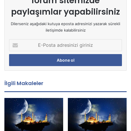
forum sitemizde
paylaşımlar yapabilirsiniz
Dilerseniz aşağıdaki kutuya eposta adresinizi yazarak sürekli
iletişimde kalabilirsiniz
E
-
P
o
s
t
a
İlgili Makaleler
a
d
r
e
s
i
n
i