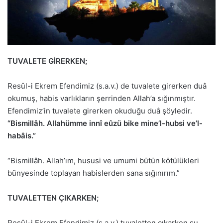
TUVALETE GİRERKEN;
Resûl-i Ekrem Efendimiz (s.a.v.) de tuvalete girerken duâ
okumuş, habis varlıkların şerrinden Allah’a sığınmıştır.
Efendimiz’in tuvalete girerken okuduğu duâ şöyledir.
“Bismillâh. Allahümme innî eûzü bike mine’l-hubsi ve’l-
habâis.”
“Bismillâh. Allah’ım, hususi ve umumi bütün kötülükleri
bünyesinde toplayan habislerden sana sığınırım.”
TUVALETTEN ÇIKARKEN;
Resûl-i Ekrem Efendimiz (s.a.v.) tuvaletten çıkarken şu