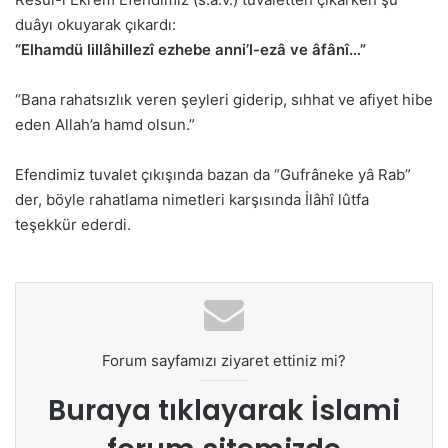
duâyı okuyarak çıkardı:
“Elhamdü lillâhillezî ezhebe anni’l-ezâ ve âfânî…”
“Bana rahatsızlık veren şeyleri giderip, sıhhat ve afiyet hibe
eden Allah’a hamd olsun.”
Efendimiz tuvalet çıkışında bazan da “Gufrâneke yâ Rab”
der, böyle rahatlama nimetleri karşısında İlâhî lûtfa
teşekkür ederdi.
Forum sayfamızı ziyaret ettiniz mi?
Buraya tıklayarak
İslami