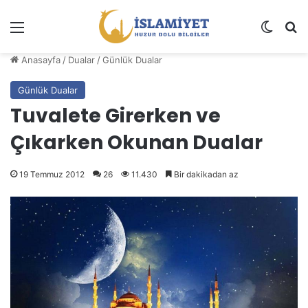
Menü
Dış gö
A
Anasayfa
/
Dualar
/
Günlük Dualar
Günlük Dualar
Tuvalete Girerken ve
Çıkarken Okunan Dualar
19 Temmuz 2012
26
11.430
Bir dakikadan az