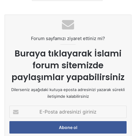
Forum sayfamızı ziyaret ettiniz mi?
Buraya tıklayarak
İslami
forum sitemizde
paylaşımlar yapabilirsiniz
Dilerseniz aşağıdaki kutuya eposta adresinizi yazarak sürekli
iletişimde kalabilirsiniz
E
-
P
o
s