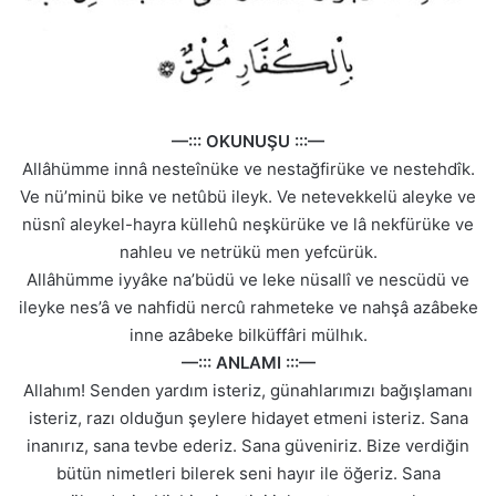
—::: OKUNUŞU :::—
Allâhümme innâ nesteînüke ve nestağfirüke ve nestehdîk.
Ve nü’minü bike ve netûbü ileyk. Ve netevekkelü aleyke ve
nüsnî aleykel-hayra küllehû neşkürüke ve lâ nekfürüke ve
nahleu ve netrükü men yefcürük.
Allâhümme iyyâke na’büdü ve leke nüsallî ve nescüdü ve
ileyke nes’â ve nahfidü nercû rahmeteke ve nahşâ azâbeke
inne azâbeke bilküffâri mülhık.
—::: ANLAMI :::—
Allahım! Senden yardım isteriz, günahlarımızı bağışlamanı
isteriz, razı olduğun şeylere hidayet etmeni isteriz. Sana
inanırız, sana tevbe ederiz. Sana güveniriz. Bize verdiğin
bütün nimetleri bilerek seni hayır ile öğeriz. Sana