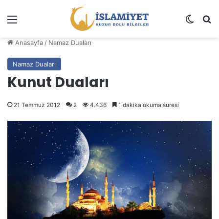
Menü
Dış gö
A
Anasayfa
/
Namaz Duaları
Namaz Duaları
Kunut Duaları
21 Temmuz 2012
2
4.436
1 dakika okuma süresi