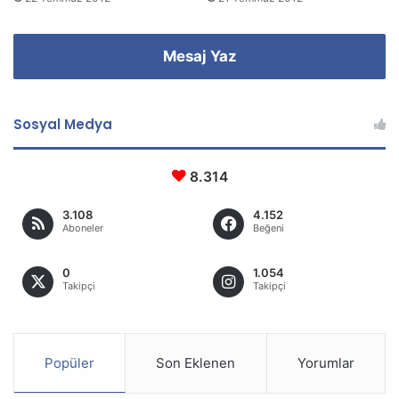
Mesaj Yaz
Sosyal Medya
8.314
3.108
4.152
Aboneler
Beğeni
0
1.054
Takipçi
Takipçi
Popüler
Son Eklenen
Yorumlar