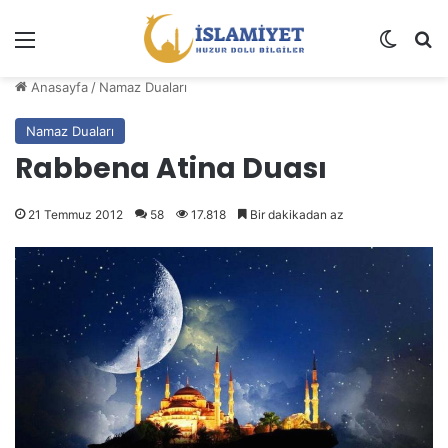
Menü
Dış gö
A
Anasayfa
/
Namaz Duaları
Namaz Duaları
Rabbena Atina Duası
21 Temmuz 2012
58
17.818
Bir dakikadan az