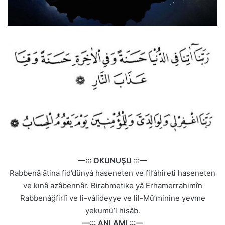
—::: OKUNUŞU :::—
Rabbenâ âtina fid’dünyâ haseneten ve fil’âhireti haseneten
ve kınâ azâbennâr. Birahmetike yâ Erhamerrahimîn
Rabbenâğfirlî ve li-vâlideyye ve lil-Mü’minîne yevme
yekumü’l hisâb.
—::: ANLAMI :::—