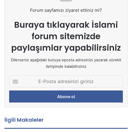
Forum sayfamızı ziyaret ettiniz mi?
Buraya tıklayarak
İslami
forum sitemizde
paylaşımlar yapabilirsiniz
Dilerseniz aşağıdaki kutuya eposta adresinizi yazarak sürekli
iletişimde kalabilirsiniz
E
-
P
o
s
t
a
İlgili Makaleler
a
d