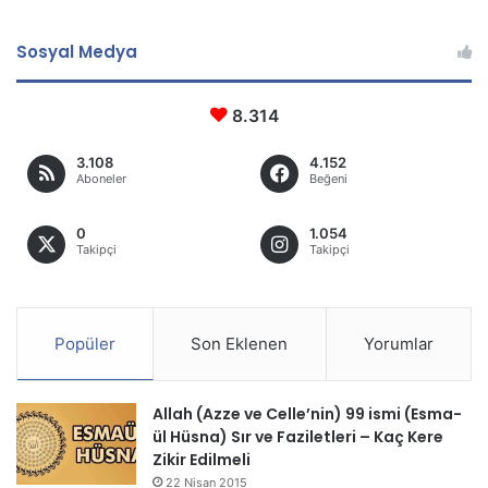
Sosyal Medya
8.314
3.108
4.152
Aboneler
Beğeni
0
1.054
Takipçi
Takipçi
Popüler
Son Eklenen
Yorumlar
Allah (Azze ve Celle’nin) 99 ismi (Esma-
ül Hüsna) Sır ve Faziletleri – Kaç Kere
Zikir Edilmeli
22 Nisan 2015