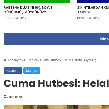
i
RABBENÂ DUASINI HİÇ BÖYLE
SIKINTILARDAN KU
r
DÜŞÜNMÜŞ MÜYDÜNÜZ?
TAVSİYE
i
n
30 Ocak 2017
28 Ocak 2017
i
z
Mes