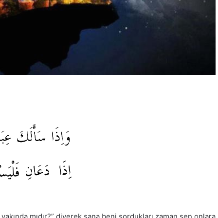
 yakında mıdır?” diyerek sana beni sordukları zaman sen onlara