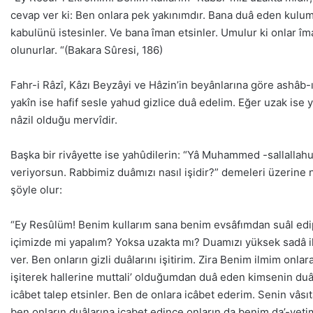
cevap ver ki: Ben onlara pek yakınımdır. Bana duâ eden kulu
kabulünü istesinler. Ve bana îman etsinler. Umulur ki onlar îma
olunurlar. “(Bakara Sûresi, 186)
Fahr-i Râzî, Kâzı Beyzâyi ve Hâzin’in beyânlarına göre ashâb-
yakîn ise hafif sesle yahud gizlice duâ edelim. Eğer uzak ise
nâzil olduğu mervîdir.
Başka bir rivâyette ise yahûdilerin: “Yâ Muhammed -sallallahu
veriyorsun. Rabbimiz duâmızı nasıl işidir?” demeleri üzerine 
şöyle olur:
“Ey Resûlüm! Benim kullarım sana benim evsâfımdan suâl edip
içimizde mi yapalım? Yoksa uzakta mı? Duamızı yüksek sadâ i
ver. Ben onların gizli duâlarını işitirim. Zira Benim ilmim onlar
işiterek hallerine muttali’ olduğumdan duâ eden kimsenin duâ
icâbet talep etsinler. Ben de onlara icâbet ederim. Senin vâsıt
ben onların duâlarına icabet edince onların da benim da’-veti