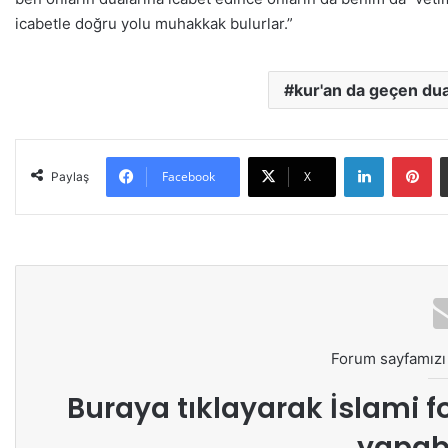
icabetle doğru yolu muhakkak bulurlar.”
kur'an da geçen dua
LinkedIn
Pinterest
Facebook
X
Paylaş
Forum sayfamızı 
Buraya tıklayarak
İslami f
yapabi