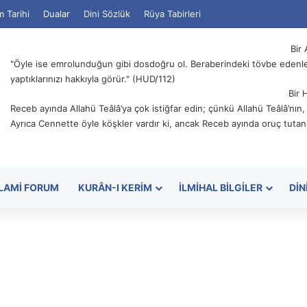
m Tarihi
Dualar
Dini Sözlük
Rüya Tabirleri
Bir 
"Öyle ise emrolunduğun gibi dosdoğru ol. Beraberindeki tövbe edenler
yaptıklarınızı hakkıyla görür." (HUD/112)
Bir 
Receb ayında Allahü Teâlâ’ya çok istiğfar edin; çünkü Allahü Teâlâ’nın
Ayrıca Cennette öyle köşkler vardır ki, ancak Receb ayında oruç tutanl
SLAMI FORUM
KURÂN-I KERIM
İLMIHAL BILGILER
DIN