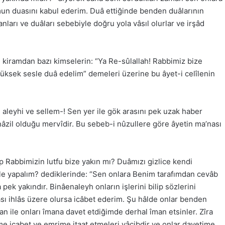
mun duasını kabul ederim. Duâ ettiğinde benden duâlarının
nları ve duâları sebebiyle doğru yola vâsıl olurlar ve irşâd
ı kiramdan bazı kimselerin: “Ya Re-sûlallah! Rabbimiz bize
 yüksek sesle duâ edelim” demeleri üzerine bu âyet-i celîlenin
 aleyhi ve sellem-! Sen yer ile gök arasını pek uzak haber
nâzil olduğu mervîdir. Bu sebeb-i nûzullere göre âyetin ma’nası
 Rabbimizin lutfu bize yakın mı? Duâmızı gizlice kendi
le yapalım? dediklerinde: “Sen onlara Benim tarafımdan cevâb
a pek yakındır. Binâenaleyh onların işlerini bilip sözlerini
sı ihlâs üzere olursa icâbet ederim. Şu hâlde onlar benden
an ile onları îmana davet etdiğimde derhal îman etsinler. Zîra
me icabet ve emrime itaat etmeleri vâcibdir ve onlar davetime