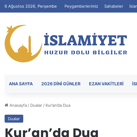
6 Ağustos 2026, Perşembe
Peygamberlerimiz
Sahabeler
İsla
ANA SAYFA
2026 DİNİ GÜNLER
EZAN VAKITLERI
İ
Anasayfa
/
Dualar
/
Kur’an’da Dua
Dualar
Kur’an’da Dua