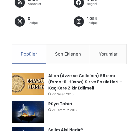
Aboneler
Beğeni
0
1.054
Takipçi
Takipçi
Popüler
Son Eklenen
Yorumlar
Allah (Azze ve Celle’nin) 99 ismi
(Esma-ül Hüsna) Sır ve Faziletleri –
Kaç Kere Zikir Edilmeli
22 Nisan 2015
Rüya Tabiri
21 Temmuz 2012
Selîm Akıl Nedir?