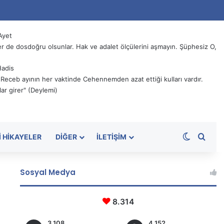
Ayet
 de dosdoğru olsunlar. Hak ve adalet ölçülerini aşmayın. Şüphesiz O,
Hadis
, Receb ayının her vaktinde Cehennemden azat ettiği kulları vardır.
ar girer" (Deylemi)
Dış görü
Aram
I HIKAYELER
DIĞER
İLETIŞIM
Sosyal Medya
8.314
3.108
4.152