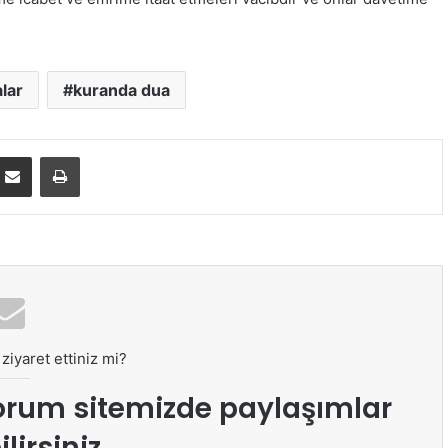
lar
kuranda dua
E-Posta ile paylaş
Yazdır
ziyaret ettiniz mi?
orum sitemizde paylaşımlar
lirsiniz