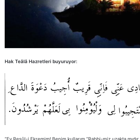
Hak Teâlâ Hazretleri buyuruyor:
“Ey Resûl-i Ekremim! Benim kullarım “Rabbi-miz uzakta mıdır,