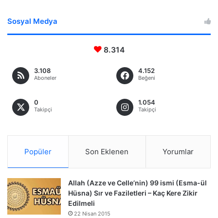
Sosyal Medya
8.314
3.108
4.152
Aboneler
Beğeni
0
1.054
Takipçi
Takipçi
Popüler
Son Eklenen
Yorumlar
Allah (Azze ve Celle’nin) 99 ismi (Esma-ül
Hüsna) Sır ve Faziletleri – Kaç Kere Zikir
Edilmeli
22 Nisan 2015