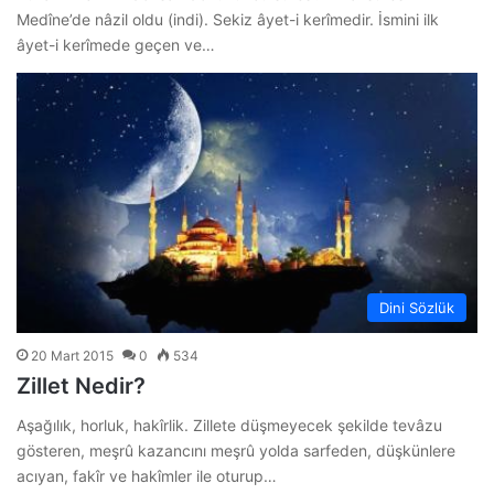
Medîne’de nâzil oldu (indi). Sekiz âyet-i kerîmedir. İsmini ilk
âyet-i kerîmede geçen ve…
Dini Sözlük
20 Mart 2015
0
534
Zillet Nedir?
Aşağılık, horluk, hakîrlik. Zillete düşmeyecek şekilde tevâzu
gösteren, meşrû kazancını meşrû yolda sarfeden, düşkünlere
acıyan, fakîr ve hakîmler ile oturup…