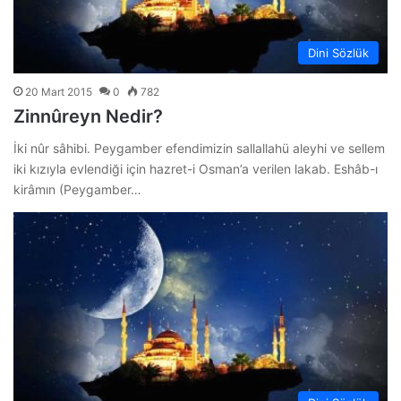
Dini Sözlük
20 Mart 2015
0
782
Zinnûreyn Nedir?
İki nûr sâhibi. Peygamber efendimizin sallallahü aleyhi ve sellem
iki kızıyla evlendiği için hazret-i Osman’a verilen lakab. Eshâb-ı
kirâmın (Peygamber…