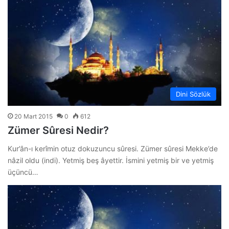
Dini Sözlük
20 Mart 2015
0
612
Zümer Sûresi Nedir?
Kur’ân-ı kerîmin otuz dokuzuncu sûresi. Zümer sûresi Mekke’de
nâzil oldu (indi). Yetmiş beş âyettir. İsmini yetmiş bir ve yetmiş
üçüncü…