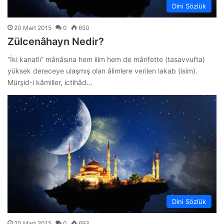
Dini Sözlük
20 Mart 2015
0
650
Zülcenâhayn Nedir?
“İki kanatlı” mânâsına hem ilim hem de mârifette (tasavvufta)
yüksek dereceye ulaşmış olan âlimlere verilen lakab (isim).
Mürşid-i kâmiller, ictihâd…
Dini Sözlük
20 Mart 2015
0
693