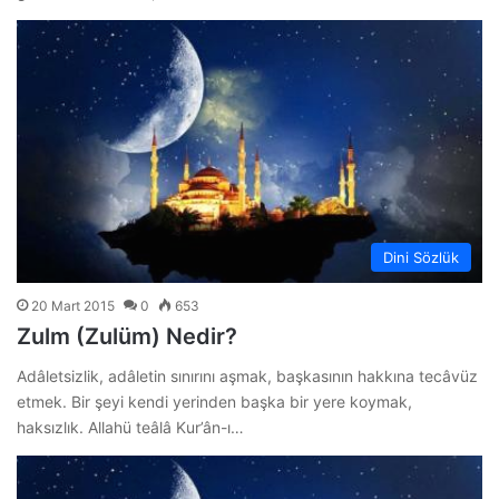
Dini Sözlük
20 Mart 2015
0
653
Zulm (Zulüm) Nedir?
Adâletsizlik, adâletin sınırını aşmak, başkasının hakkına tecâvüz
etmek. Bir şeyi kendi yerinden başka bir yere koymak,
haksızlık. Allahü teâlâ Kur’ân-ı…