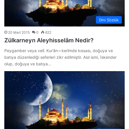
Dini Sözlük
20 Mart 2015
0
622
Zülkarneyn Aleyhisselâm Nedir?
Peygamber veya velî. Kur’ân-ı kerîmde kıssası, doğuya ve
batıya düzenlediği seferleri zikr edilmiştir. Asıl ismi, İskender
olup, doğuya ve batıya…