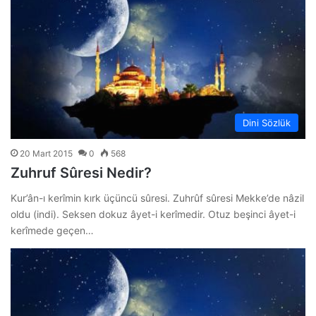
Dini Sözlük
20 Mart 2015
0
568
Zuhruf Sûresi Nedir?
Kur’ân-ı kerîmin kırk üçüncü sûresi. Zuhrûf sûresi Mekke’de nâzil
oldu (indi). Seksen dokuz âyet-i kerîmedir. Otuz beşinci âyet-i
kerîmede geçen…