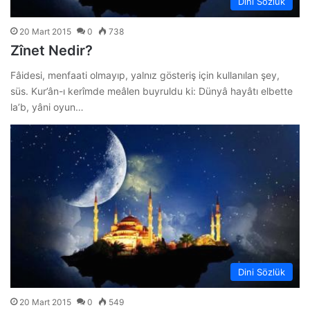
Dini Sözlük
20 Mart 2015
0
738
Zînet Nedir?
Fâidesi, menfaati olmayıp, yalnız gösteriş için kullanılan şey,
süs. Kur’ân-ı kerîmde meâlen buyruldu ki: Dünyâ hayâtı elbette
la’b, yâni oyun…
Dini Sözlük
20 Mart 2015
0
549