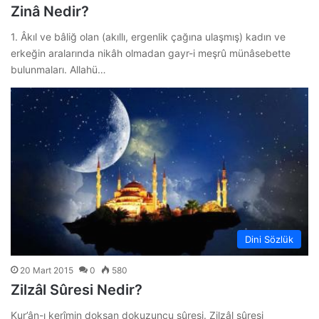
Zinâ Nedir?
1. Âkıl ve bâliğ olan (akıllı, ergenlik çağına ulaşmış) kadın ve
erkeğin aralarında nikâh olmadan gayr-i meşrû münâsebette
bulunmaları. Allahü…
Dini Sözlük
20 Mart 2015
0
580
Zilzâl Sûresi Nedir?
Kur’ân-ı kerîmin doksan dokuzuncu sûresi. Zilzâl sûresi