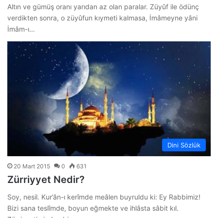
Altın ve gümüş oranı yarıdan az olan paralar. Züyûf ile ödünç
verdikten sonra, o züyûfun kıymeti kalmasa, İmâmeyne yâni
İmâm-ı…
Dini Sözlük
20 Mart 2015
0
631
Zürriyyet Nedir?
Soy, nesil. Kur’ân-ı kerîmde meâlen buyruldu ki: Ey Rabbimiz!
Bizi sana teslîmde, boyun eğmekte ve ihlâsta sâbit kıl.