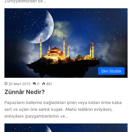
Zürriyyetimizden bir…
Dini Sözlük
20 Mart 2015
0
861
Zünnâr Nedir?
Papazların bellerine bağladıkları ipten veya kıldan örme kaba
sert ve uçları öne sarkık kuşak. Allahü teâlânın evliyâsını,
enbiyâsını (peygamberlerini) ve…