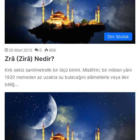
Dini Sözlük
20 Mart 2015
0
659
Zrâ (Zirâ) Nedir?
Kırk sekiz santimetrelik bir ölçü birimi. Misâfirin; bir milden yâni
1920 metreden az uzakta su bulacağını alâmetlerle veya âkıl
bâliğ…