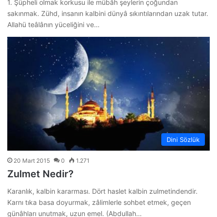
1. Şüpheli olmak korkusu ile mübâh şeylerin çoğundan
sakınmak. Zühd, insanın kalbini dünyâ sıkıntılarından uzak tutar.
Allahü teâlânın yüceliğini ve…
Dini Sözlük
20 Mart 2015
0
1.271
Zulmet Nedir?
Karanlık, kalbin kararması. Dört haslet kalbin zulmetindendir.
Karnı tıka basa doyurmak, zâlimlerle sohbet etmek, geçen
günâhları unutmak, uzun emel. (Abdullah…