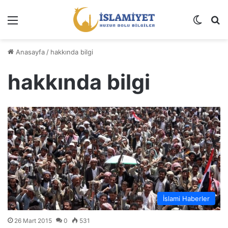
Menü
Dış gö
A
Anasayfa
/
hakkında bilgi
hakkında bilgi
İslami Haberler
26 Mart 2015
0
531