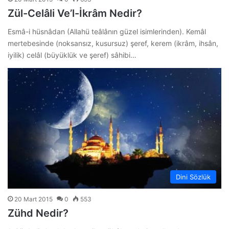
Zül-Celâli Ve’l-İkrâm Nedir?
Esmâ-i hüsnâdan (Allahü teâlânın güzel isimlerinden). Kemâl
mertebesinde (noksansız, kusursuz) şeref, kerem (ikrâm, ihsân,
iyilik) celâl (büyüklük ve şeref) sâhibi…
Dini Sözlük
20 Mart 2015
0
553
Zühd Nedir?