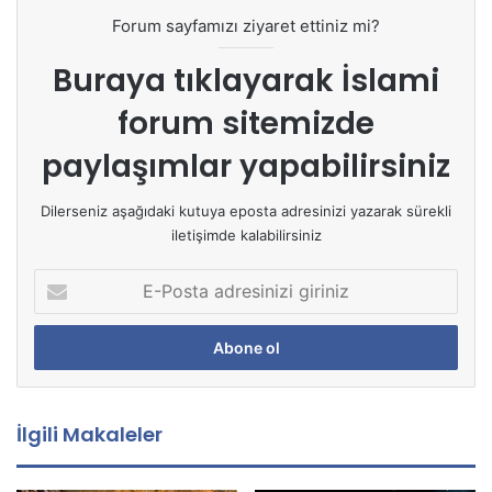
Forum sayfamızı ziyaret ettiniz mi?
Buraya tıklayarak
İslami
forum sitemizde
paylaşımlar yapabilirsiniz
Dilerseniz aşağıdaki kutuya eposta adresinizi yazarak sürekli
iletişimde kalabilirsiniz
E
-
P
o
s
t
a
İlgili Makaleler
a
d
r