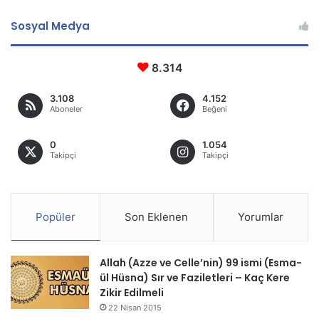
Sosyal Medya
8.314
3.108
4.152
Aboneler
Beğeni
0
1.054
Takipçi
Takipçi
Popüler
Son Eklenen
Yorumlar
Allah (Azze ve Celle’nin) 99 ismi (Esma-
ül Hüsna) Sır ve Faziletleri – Kaç Kere
Zikir Edilmeli
22 Nisan 2015