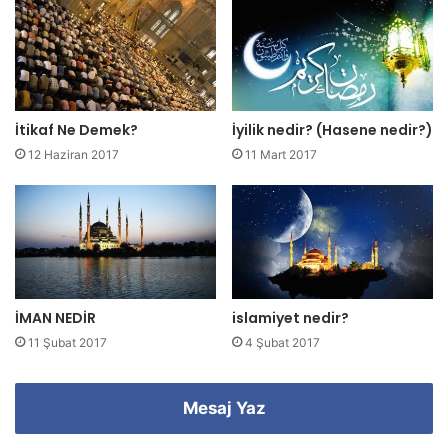
e
s
i
n
i
z
İtikaf Ne Demek?
İyilik nedir? (Hasene nedir?)
i
12 Haziran 2017
11 Mart 2017
g
i
r
i
n
i
z
İMAN NEDİR
islamiyet nedir?
11 Şubat 2017
4 Şubat 2017
Mesaj Yaz