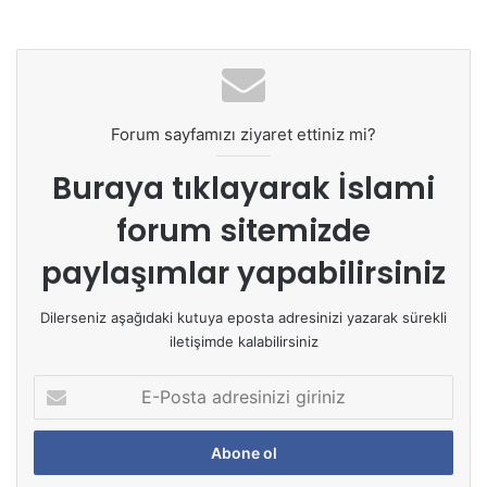
Forum sayfamızı ziyaret ettiniz mi?
Buraya tıklayarak
İslami
forum sitemizde
paylaşımlar yapabilirsiniz
Dilerseniz aşağıdaki kutuya eposta adresinizi yazarak sürekli
iletişimde kalabilirsiniz
E
-
P
o
s