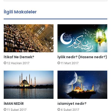
t
a
İlgili Makaleler
a
d
r
e
s
i
n
i
z
İtikaf Ne Demek?
İyilik nedir? (Hasene nedir?)
i
12 Haziran 2017
11 Mart 2017
g
i
r
i
n
i
z
İMAN NEDİR
islamiyet nedir?
11 Şubat 2017
4 Şubat 2017