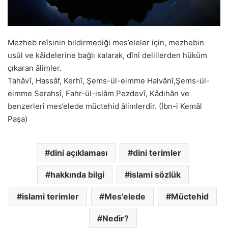
Mezheb reîsinin bildirmediği mes’eleler için, mezhebin
usûl ve kâidelerine bağlı kalarak, dînî delillerden hüküm
çıkaran âlimler.
Tahâvî, Hassâf, Kerhî, Şems-ül-eimme Halvânî,Şems-ül-
eimme Serahsî, Fahr-ül-islâm Pezdevî, Kâdıhân ve
benzerleri mes’elede müctehid âlimlerdir. (İbn-i Kemâl
Paşa)
dini açıklaması
dini terimler
hakkında bilgi
islami sözlük
islami terimler
Mes'elede
Müctehid
Nedir?