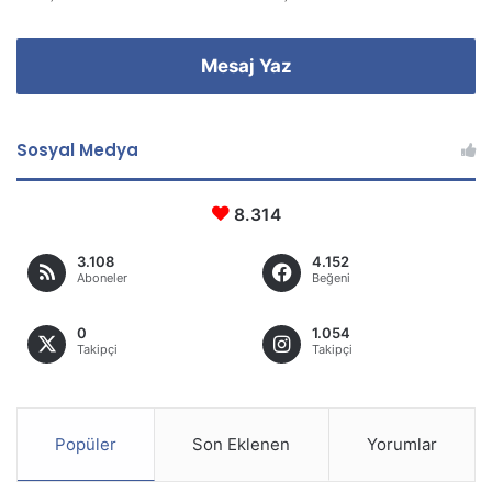
Mesaj Yaz
Sosyal Medya
8.314
3.108
4.152
Aboneler
Beğeni
0
1.054
Takipçi
Takipçi
Popüler
Son Eklenen
Yorumlar