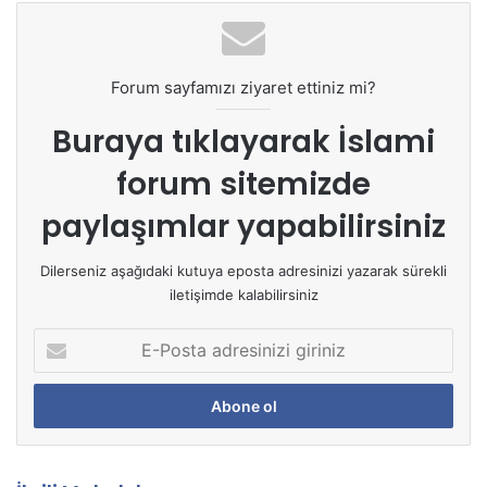
Forum sayfamızı ziyaret ettiniz mi?
Buraya tıklayarak
İslami
forum sitemizde
paylaşımlar yapabilirsiniz
Dilerseniz aşağıdaki kutuya eposta adresinizi yazarak sürekli
iletişimde kalabilirsiniz
E
-
P
o
s
t
a