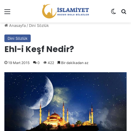
Menü
Dış gö
A
Anasayfa
/
Dini Sözlük
Dini Sözlük
Ehl-i Keşf Nedir?
19 Mart 2015
0
422
Bir dakikadan az