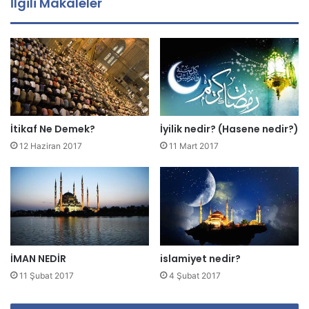
İlgili Makaleler
a
d
r
e
s
i
n
i
z
İtikaf Ne Demek?
İyilik nedir? (Hasene nedir?)
i
12 Haziran 2017
11 Mart 2017
g
i
r
i
n
i
z
İMAN NEDİR
islamiyet nedir?
11 Şubat 2017
4 Şubat 2017