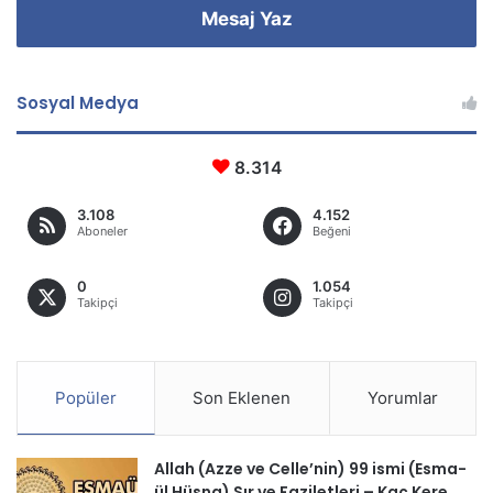
Mesaj Yaz
Sosyal Medya
8.314
3.108
4.152
Aboneler
Beğeni
0
1.054
Takipçi
Takipçi
Popüler
Son Eklenen
Yorumlar
Allah (Azze ve Celle’nin) 99 ismi (Esma-
ül Hüsna) Sır ve Faziletleri – Kaç Kere