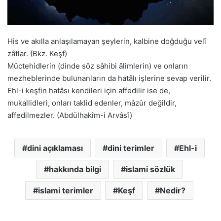
His ve akılla anlaşılamayan şeylerin, kalbine doğduğu velî
zâtlar. (Bkz. Keşf)
Müctehidlerin (dinde söz sâhibi âlimlerin) ve onların
mezheblerinde bulunanların da hatâlı işlerine sevap verilir.
Ehl-i keşfin hatâsı kendileri için affedilir ise de,
mukallidleri, onları taklid edenler, mâzûr değildir,
affedilmezler. (Abdülhakîm-i Arvâsî)
dini açıklaması
dini terimler
Ehl-i
hakkında bilgi
islami sözlük
islami terimler
Keşf
Nedir?