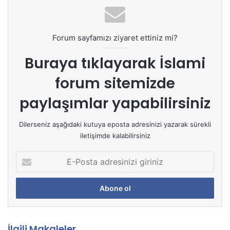
Forum sayfamızı ziyaret ettiniz mi?
Buraya tıklayarak
İslami
forum sitemizde
paylaşımlar yapabilirsiniz
Dilerseniz aşağıdaki kutuya eposta adresinizi yazarak sürekli
iletişimde kalabilirsiniz
E
-
P
o
s
t
a
İlgili Makaleler