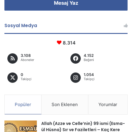
Mesaj Yaz
Sosyal Medya
8.314
3.108
4.152
Aboneler
Beğeni
0
1.054
Takipçi
Takipçi
Popüler
Son Eklenen
Yorumlar
Allah (Azze ve Celle’nin) 99 ismi (Esma-
ül Hüsna) Sır ve Faziletleri – Kaç Kere