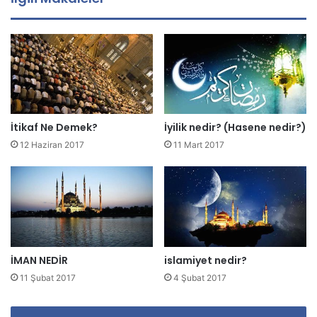
a
d
r
e
s
i
n
i
z
İtikaf Ne Demek?
İyilik nedir? (Hasene nedir?)
i
12 Haziran 2017
11 Mart 2017
g
i
r
i
n
i
z
İMAN NEDİR
islamiyet nedir?
11 Şubat 2017
4 Şubat 2017