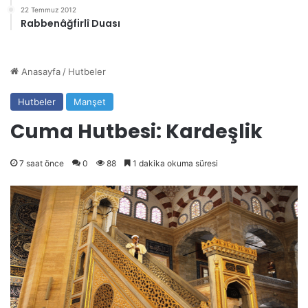
22 Temmuz 2012
Rabbenâğfirlî Duası