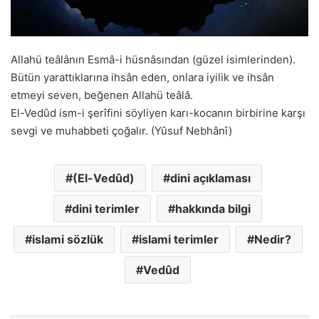
Allahü teâlânın Esmâ-i hüsnâsından (güzel isimlerinden).
Bütün yarattıklarına ihsân eden, onlara iyilik ve ihsân
etmeyi seven, beğenen Allahü teâlâ.
El-Vedûd ism-i şerîfini söyliyen karı-kocanın birbirine karşı
sevgi ve muhabbeti çoğalır. (Yûsuf Nebhânî)
(El-Vedûd)
dini açıklaması
dini terimler
hakkında bilgi
islami sözlük
islami terimler
Nedir?
Vedûd