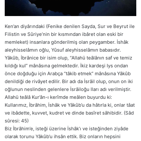
Ken’an diyârındaki (Fenike denilen Sayda, Sur ve Beyrut ile
Filistin ve Sûriye’nin bir kısmından ibâret olan eski bir
memleket) insanlara gönderilmiş olan peygamber. İshâk
aleyhisselâmın oğlu, Yûsuf aleyhisselâmın babasıdır.
Yâkûb, İbrânice bir isim olup, “Allahü teâlânın saf ve temiz
kıldığı kul” mânâsına gelmektedir. İkiz kardeşi Iys ondan
önce doğduğu için Arabça “tâkib etmek” mânâsına Yâkûb
denildiği de rivâyet edilir. Bir adı da İsrâil olup, onun on iki
oğlunun neslinden gelenlere İsrâiloğu lları adı verilmiştir.
Allahü teâlâ Kur’ân-ı kerîmde meâlen buyurdu ki:
Kullarımız, İbrâhim, İshâk ve Yâkûb’u da hâtırla ki, onlar tâat
ve ibâdette, kuvvet, kudret ve dinde basîret sâhibidir. (Sâd
sûresi: 45)
Biz İbrâhim’e, isteği üzerine İshâk’ı ve isteğinden ziyâde
olarak torunu Yâkûb’u ihsân ettik. Biz onların hepsini