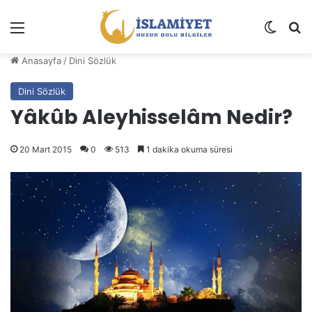
Menü
Dış gö
A
Anasayfa
/
Dini Sözlük
Dini Sözlük
Yâkûb Aleyhisselâm Nedir?
20 Mart 2015
0
513
1 dakika okuma süresi