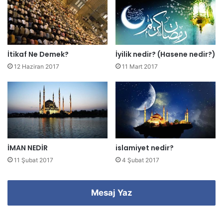
s
i
n
i
z
İtikaf Ne Demek?
İyilik nedir? (Hasene nedir?)
i
12 Haziran 2017
11 Mart 2017
g
i
r
i
n
i
z
İMAN NEDİR
islamiyet nedir?
11 Şubat 2017
4 Şubat 2017
Mesaj Yaz