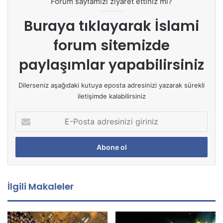
Forum sayfamızı ziyaret ettiniz mi?
Buraya tıklayarak
İslami
forum sitemizde
paylaşımlar yapabilirsiniz
Dilerseniz aşağıdaki kutuya eposta adresinizi yazarak sürekli
iletişimde kalabilirsiniz
E
-
P
o
s
t
a
İlgili Makaleler
a
d
r
e