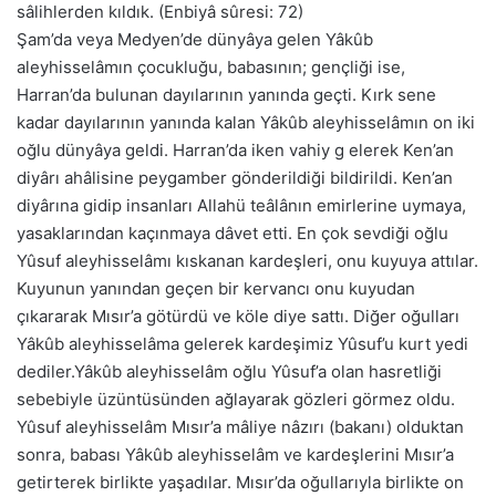
sâlihlerden kıldık. (Enbiyâ sûresi: 72)
Şam’da veya Medyen’de dünyâya gelen Yâkûb
aleyhisselâmın çocukluğu, babasının; gençliği ise,
Harran’da bulunan dayılarının yanında geçti. Kırk sene
kadar dayılarının yanında kalan Yâkûb aleyhisselâmın on iki
oğlu dünyâya geldi. Harran’da iken vahiy g elerek Ken’an
diyârı ahâlisine peygamber gönderildiği bildirildi. Ken’an
diyârına gidip insanları Allahü teâlânın emirlerine uymaya,
yasaklarından kaçınmaya dâvet etti. En çok sevdiği oğlu
Yûsuf aleyhisselâmı kıskanan kardeşleri, onu kuyuya attılar.
Kuyunun yanından geçen bir kervancı onu kuyudan
çıkararak Mısır’a götürdü ve köle diye sattı. Diğer oğulları
Yâkûb aleyhisselâma gelerek kardeşimiz Yûsuf’u kurt yedi
dediler.Yâkûb aleyhisselâm oğlu Yûsuf’a olan hasretliği
sebebiyle üzüntüsünden ağlayarak gözleri görmez oldu.
Yûsuf aleyhisselâm Mısır’a mâliye nâzırı (bakanı) olduktan
sonra, babası Yâkûb aleyhisselâm ve kardeşlerini Mısır’a
getirterek birlikte yaşadılar. Mısır’da oğullarıyla birlikte on