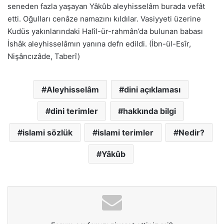
seneden fazla yaşayan Yâkûb aleyhisselâm burada vefât
etti. Oğulları cenâze namazını kıldılar. Vasiyyeti üzerine
Kudüs yakınlarındaki Halîl-ür-rahmân’da bulunan babası
İshâk aleyhisselâmın yanına defn edildi. (İbn-ül-Esîr,
Nişâncızâde, Taberî)
Aleyhisselâm
dini açıklaması
dini terimler
hakkında bilgi
islami sözlük
islami terimler
Nedir?
Yâkûb