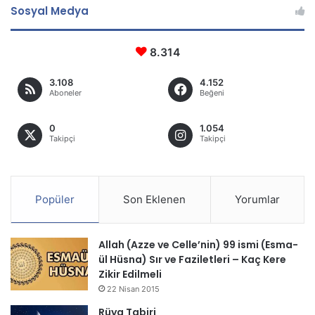
Sosyal Medya
8.314
3.108
4.152
Aboneler
Beğeni
0
1.054
Takipçi
Takipçi
Popüler
Son Eklenen
Yorumlar
Allah (Azze ve Celle’nin) 99 ismi (Esma-
ül Hüsna) Sır ve Faziletleri – Kaç Kere
Zikir Edilmeli
22 Nisan 2015
Rüya Tabiri