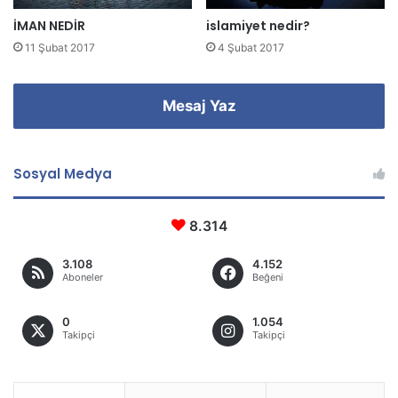
z
İMAN NEDİR
islamiyet nedir?
11 Şubat 2017
4 Şubat 2017
Mesaj Yaz
Sosyal Medya
8.314
3.108
4.152
Aboneler
Beğeni
0
1.054
Takipçi
Takipçi