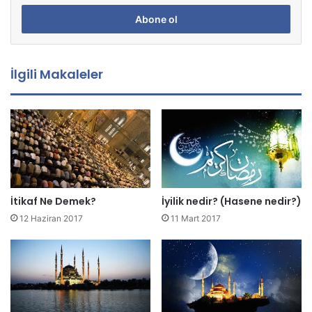
P
o
s
t
a
İlgili Makaleler
a
d
r
e
s
i
n
i
z
İtikaf Ne Demek?
İyilik nedir? (Hasene nedir?)
i
12 Haziran 2017
11 Mart 2017
g
i
r
i
n
i