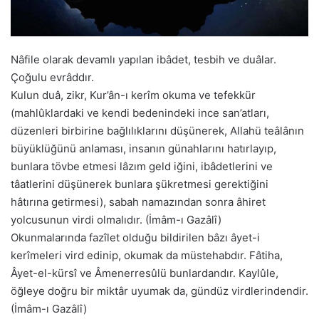
Nâfile olarak devamlı yapılan ibâdet, tesbih ve duâlar.
Çoğulu evrâddır.
Kulun duâ, zikr, Kur’ân-ı kerîm okuma ve tefekkür
(mahlûklardaki ve kendi bedenindeki ince san’atları,
düzenleri birbirine bağlılıklarını düşünerek, Allahü teâlânın
büyüklüğünü anlaması, insanın günahlarını hatırlayıp,
bunlara tövbe etmesi lâzım geld iğini, ibâdetlerini ve
tâatlerini düşünerek bunlara şükretmesi gerektiğini
hâtırına getirmesi), sabah namazından sonra âhiret
yolcusunun virdi olmalıdır. (İmâm-ı Gazâlî)
Okunmalarında fazîlet olduğu bildirilen bâzı âyet-i
kerîmeleri vird edinip, okumak da müstehabdır. Fâtiha,
Âyet-el-kürsî ve Âmenerresûlü bunlardandır. Kaylûle,
öğleye doğru bir miktâr uyumak da, gündüz virdlerindendir.
(İmâm-ı Gazâlî)