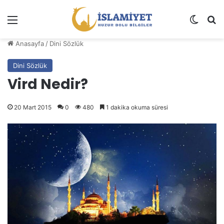
Menü
Dış gö
A
Anasayfa
/
Dini Sözlük
Dini Sözlük
Vird Nedir?
20 Mart 2015
0
480
1 dakika okuma süresi