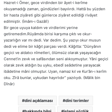
Hazret-i Ömer, gece virdinden bir âyet-i kerîme
okuyamadığı zaman, gündüzleri bayılırdı. Hattâ bu yüzden
bir hasta ziyâreti gibi günlerce ziyâret edildiği rivâyet
edilmiştir. (İmâm-ı Gazâlî)
Bir gece uyuya kaldım ve virdlerimi yerine
getiremedim.Rüyâmda birisi karşıma çıktı ve okur-
yazarlığın var mı dedi. Var dedim. Şu yazıyı okur musun
dedi ve elime bir kâğıt parçası verdi. Kâğıtta: “Dünyânın
geçici ve aldatıcı nîmetleri, ölümsüz olarak yaşayacağın
Cennet’in zevk ve safâsından seni alıkoymuştur. Yâni geçici
olarak zevk aldığın bu uyku, ebedî seâdetine yarayacak
ibâdetine mâni olmuştur. Uyan, namaz kıl ve Kur’ân-ı kerîm
oku. Zîrâ bunlar, uykudan hayırlıdır” yazılıydı. (Mâlik bin
Dînâr)
dini açıklaması
dini terimler
hakkında bilgi
islami sözlük