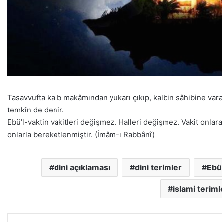
Tasavvufta kalb makâmından yukarı çıkıp, kalbin sâhibine vara
temkîn de denir.
Ebü’l-vaktin vakitleri değişmez. Halleri değişmez. Vakit onlar
onlarla bereketlenmiştir. (İmâm-ı Rabbânî)
dini açıklaması
dini terimler
Ebü
islami teriml
LinkedIn
Pinterest