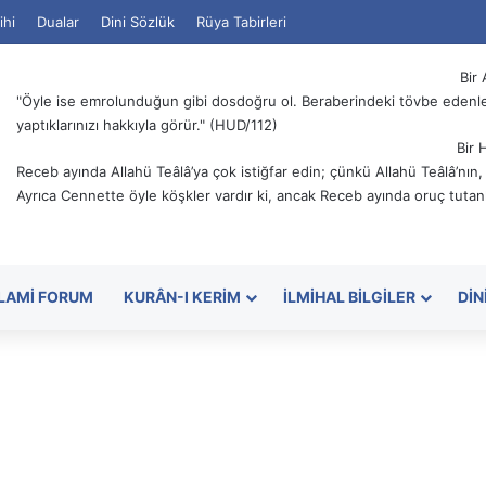
ihi
Dualar
Dini Sözlük
Rüya Tabirleri
Bir 
"Öyle ise emrolunduğun gibi dosdoğru ol. Beraberindeki tövbe edenler
yaptıklarınızı hakkıyla görür." (HUD/112)
Bir 
Receb ayında Allahü Teâlâ’ya çok istiğfar edin; çünkü Allahü Teâlâ’nın
Ayrıca Cennette öyle köşkler vardır ki, ancak Receb ayında oruç tutanl
SLAMI FORUM
KURÂN-I KERIM
İLMIHAL BILGILER
DIN