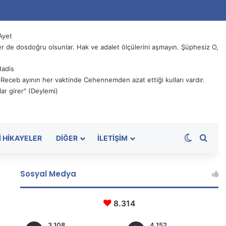
Ayet
 de dosdoğru olsunlar. Hak ve adalet ölçülerini aşmayın. Şüphesiz O,
Hadis
, Receb ayının her vaktinde Cehennemden azat ettiği kulları vardır.
ar girer" (Deylemi)
Dış görü
Aram
I HIKAYELER
DIĞER
İLETIŞIM
Sosyal Medya
8.314
3.108
4.152