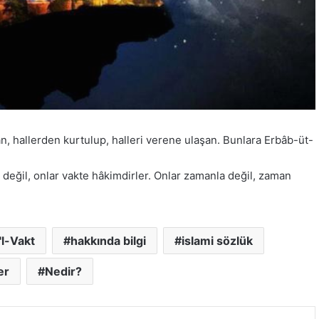
n, hallerden kurtulup, halleri verene ulaşan. Bunlara Erbâb-üt-
a değil, onlar vakte hâkimdirler. Onlar zamanla değil, zaman
'l-Vakt
hakkında bilgi
islami sözlük
er
Nedir?
E-Posta ile paylaş
Yazdır