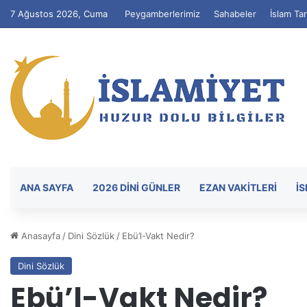
7 Ağustos 2026, Cuma
Peygamberlerimiz
Sahabeler
İslam Tar
ANA SAYFA
2026 DİNİ GÜNLER
EZAN VAKITLERI
İ
Anasayfa
/
Dini Sözlük
/
Ebü’l-Vakt Nedir?
Dini Sözlük
Ebü’l-Vakt Nedir?