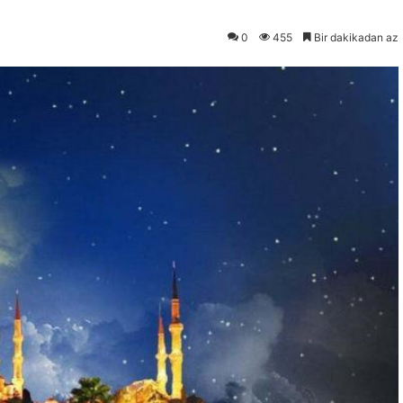
0
455
Bir dakikadan az