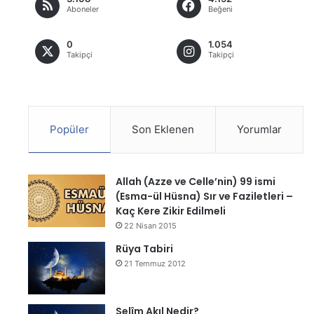
Aboneler
Beğeni
0
1.054
Takipçi
Takipçi
Popüler
Son Eklenen
Yorumlar
Allah (Azze ve Celle’nin) 99 ismi
(Esma-ül Hüsna) Sır ve Faziletleri –
Kaç Kere Zikir Edilmeli
22 Nisan 2015
Rüya Tabiri
21 Temmuz 2012
Selîm Akıl Nedir?