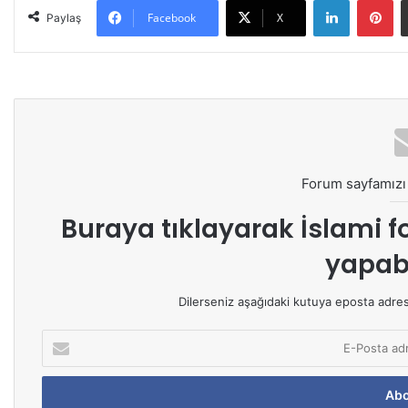
Facebook
X
Paylaş
Forum sayfamızı 
Buraya tıklayarak
İslami f
yapabi
Dilerseniz aşağıdaki kutuya eposta adresin
E
-
P
o