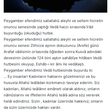
Peygamber efendimiz sallallahü aleyhi ve sellem hicretin
onuncu senesinde yaptığı Vedâ haccı sırasında îrâd
buyurduğu (okuduğu) hutbe.
Peygamber efendimiz sallallahü aleyhi ve sellem hicretin
onuncu senesi Zilhicce ayının dokuzuncu (Arefe) günü
Arafat vâdisinin ortasında öğleden sonra Kusvâ adındaki
devesinin üstünde 124 bini aşkın sahâbîye hitâben Vedâ
hutbesini okuyup, Eshâb-ı kir âmı ile vedâlaştı.
Peygamber efendimiz Vedâ hutbesinde buyurdu ki:
… Ey insanlar! Kadınların haklarını gözetmenizi ve bu
hususta Allahü teâlâdan korkmanızı tavsiye ederim. Siz
kadınları, Allahü teâlânın emâneti olarak aldınız, onların
nâmûslarını ve iffetlerini Allahü teâlâ adına söz vererek
helâl edindiniz. Sizin , kadınlar üzerinde hakkınız; onların
da sizin üzerinizde hakları vardır.