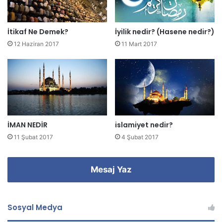
n
i
z
İtikaf Ne Demek?
İyilik nedir? (Hasene nedir?)
i
12 Haziran 2017
11 Mart 2017
g
i
r
i
n
i
z
İMAN NEDİR
islamiyet nedir?
11 Şubat 2017
4 Şubat 2017
Mesaj Yaz
Sosyal Medya