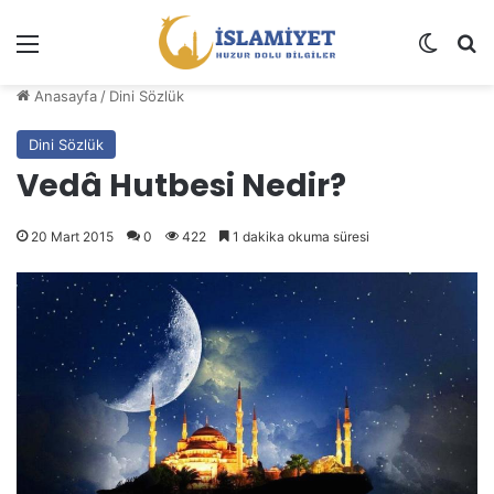
Menü
Dış gö
A
Anasayfa
/
Dini Sözlük
Dini Sözlük
Vedâ Hutbesi Nedir?
20 Mart 2015
0
422
1 dakika okuma süresi