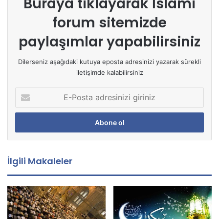
Buraya tıklayarak
İslami
forum sitemizde
paylaşımlar yapabilirsiniz
Dilerseniz aşağıdaki kutuya eposta adresinizi yazarak sürekli
iletişimde kalabilirsiniz
E
-
P
o
s
t
a
İlgili Makaleler
a
d
r
e
s
i