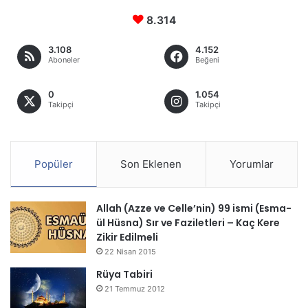
8.314
3.108
4.152
Aboneler
Beğeni
0
1.054
Takipçi
Takipçi
Popüler
Son Eklenen
Yorumlar
Allah (Azze ve Celle’nin) 99 ismi (Esma-
ül Hüsna) Sır ve Faziletleri – Kaç Kere
Zikir Edilmeli
22 Nisan 2015
Rüya Tabiri
21 Temmuz 2012