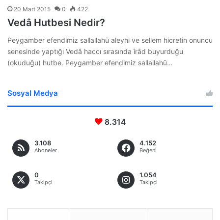
20 Mart 2015
0
422
Vedâ Hutbesi Nedir?
Peygamber efendimiz sallallahü aleyhi ve sellem hicretin onuncu
senesinde yaptığı Vedâ haccı sırasında îrâd buyurduğu
(okuduğu) hutbe. Peygamber efendimiz sallallahü…
Sosyal Medya
8.314
3.108
4.152
Aboneler
Beğeni
0
1.054
Takipçi
Takipçi