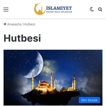
Menü
Dış gö
A
Anasayfa
/
Hutbesi
Hutbesi
Dini Sözlük