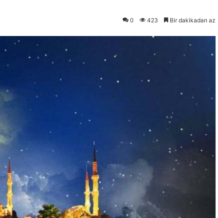
0
423
Bir dakikadan az