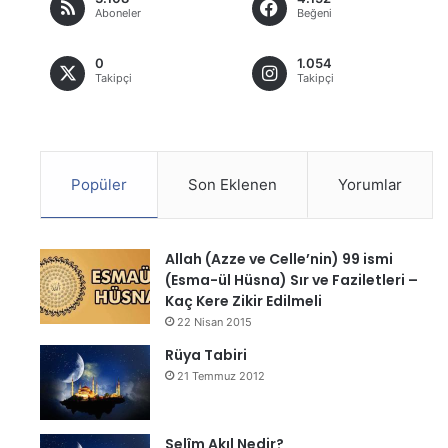
Aboneler
Beğeni
0
1.054
Takipçi
Takipçi
Popüler
Son Eklenen
Yorumlar
Allah (Azze ve Celle’nin) 99 ismi
(Esma-ül Hüsna) Sır ve Faziletleri –
Kaç Kere Zikir Edilmeli
22 Nisan 2015
Rüya Tabiri
21 Temmuz 2012
Selîm Akıl Nedir?