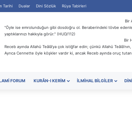
m Tarihi
Dualar
Dini Sözlük
Rüya Tabirleri
Bir 
"Öyle ise emrolunduğun gibi dosdoğru ol. Beraberindeki tövbe edenler
yaptıklarınızı hakkıyla görür." (HUD/112)
Bir 
Receb ayında Allahü Teâlâ’ya çok istiğfar edin; çünkü Allahü Teâlâ’nın
Ayrıca Cennette öyle köşkler vardır ki, ancak Receb ayında oruç tutanl
SLAMI FORUM
KURÂN-I KERIM
İLMIHAL BILGILER
DIN