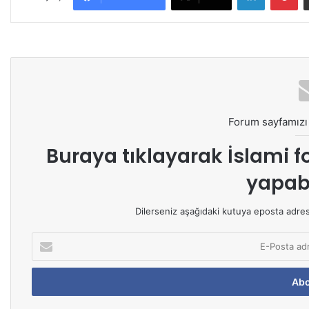
Forum sayfamızı 
Buraya tıklayarak
İslami f
yapabi
Dilerseniz aşağıdaki kutuya eposta adresin
E
-
P
o
s