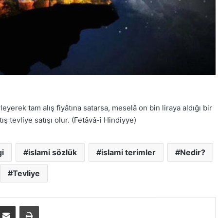
eyerek tam alış fiyâtına satarsa, meselâ on bin liraya aldığı bir
tış tevliye satışı olur. (Fetâvâ-i Hindiyye)
i
islami sözlük
islami terimler
Nedir?
Tevliye
E-Posta ile paylaş
Yazdır