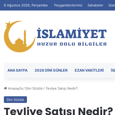
6 Ağustos 2026, Perşembe
Peygamberlerimiz
Sahabeler
İsla
ANA SAYFA
2026 DİNİ GÜNLER
EZAN VAKITLERI
İ
Anasayfa
/
Dini Sözlük
/
Tevliye Satışı Nedir?
Dini Sözlük
Tevliye Satışı Nedir?