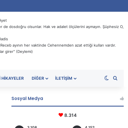
Ayet
 de dosdoğru olsunlar. Hak ve adalet ölçülerini aşmayın. Şüphesiz O,
Hadis
, Receb ayının her vaktinde Cehennemden azat ettiği kulları vardır.
ar girer" (Deylemi)
Dış görü
Aram
I HIKAYELER
DIĞER
İLETIŞIM
Sosyal Medya
8.314
3.108
4.152