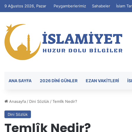
9 Ağustos 2026, Pazar
Peygamberlerimiz
Sahabeler
İslam Tar
ANA SAYFA
2026 DİNİ GÜNLER
EZAN VAKITLERI
İ
Anasayfa
/
Dini Sözlük
/
Temlîk Nedir?
Dini Sözlük
Temlîk Nedir?