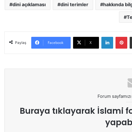
dini açıklaması
dini terimler
hakkında bilg
Te
LinkedIn
Pinterest
Facebook
X
Paylaş
Forum sayfamızı 
Buraya tıklayarak
İslami f
yapabi