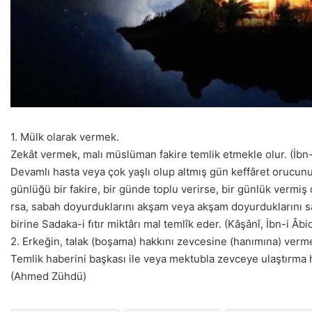
1. Mülk olarak vermek.
Zekât vermek, malı müslüman fakire temlik etmekle olur. (İbn-
Devamlı hasta veya çok yaşlı olup altmış gün keffâret orucunu
günlüğü bir fakire, bir günde toplu verirse, bir günlük vermiş 
rsa, sabah doyurduklarını akşam veya akşam doyurduklarını sa
birine Sadaka-i fıtır miktârı mal temlîk eder. (Kâşânî, İbn-i Âbi
2. Erkeğin, talak (boşama) hakkını zevcesine (hanımına) verme
Temlik haberini başkası ile veya mektubla zevceye ulaştırma h
(Ahmed Zühdü)