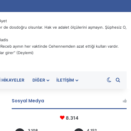
Ayet
 de dosdoğru olsunlar. Hak ve adalet ölçülerini aşmayın. Şüphesiz O,
Hadis
, Receb ayının her vaktinde Cehennemden azat ettiği kulları vardır.
ar girer" (Deylemi)
Dış görü
Aram
I HIKAYELER
DIĞER
İLETIŞIM
Sosyal Medya
8.314
3.108
4.152