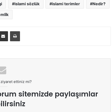
i
islami sözlük
islami terimler
Nedir?
mlîk
E-Posta ile paylaş
Yazdır
ziyaret ettiniz mi?
orum sitemizde paylaşımlar
lirsiniz