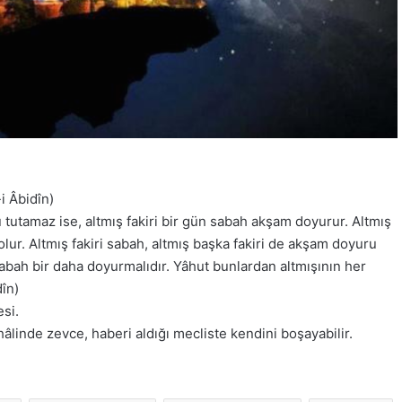
i Âbidîn)
 tutamaz ise, altmış fakiri bir gün sabah akşam doyurur. Altmış
olur. Altmış fakiri sabah, altmış başka fakiri de akşam doyuru
bah bir daha doyurmalıdır. Yâhut bunlardan altmışının her
dîn)
si.
âlinde zevce, haberi aldığı mecliste kendini boşayabilir.