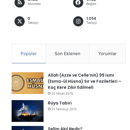
Aboneler
Beğeni
0
1.054
Takipçi
Takipçi
Popüler
Son Eklenen
Yorumlar
Allah (Azze ve Celle’nin) 99 ismi
(Esma-ül Hüsna) Sır ve Faziletleri –
Kaç Kere Zikir Edilmeli
22 Nisan 2015
Rüya Tabiri
21 Temmuz 2012
Selîm Akıl Nedir?