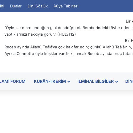
ihi
Dualar
Dini Sözlük
Rüya Tabirleri
Bir 
"Öyle ise emrolunduğun gibi dosdoğru ol. Beraberindeki tövbe edenler
yaptıklarınızı hakkıyla görür." (HUD/112)
Bir 
Receb ayında Allahü Teâlâ’ya çok istiğfar edin; çünkü Allahü Teâlâ’nın
Ayrıca Cennette öyle köşkler vardır ki, ancak Receb ayında oruç tutanl
SLAMI FORUM
KURÂN-I KERIM
İLMIHAL BILGILER
DIN