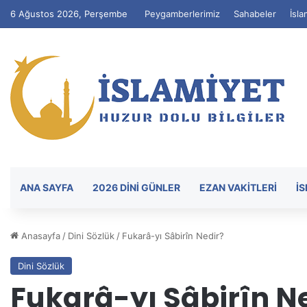
6 Ağustos 2026, Perşembe
Peygamberlerimiz
Sahabeler
İsla
ANA SAYFA
2026 DİNİ GÜNLER
EZAN VAKITLERI
İ
Anasayfa
/
Dini Sözlük
/
Fukarâ-yı Sâbirîn Nedir?
Dini Sözlük
Fukarâ-yı Sâbirîn N