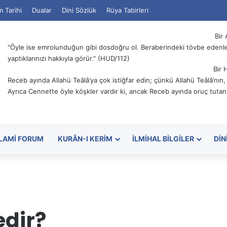
m Tarihi
Dualar
Dini Sözlük
Rüya Tabirleri
Bir 
"Öyle ise emrolunduğun gibi dosdoğru ol. Beraberindeki tövbe edenler
yaptıklarınızı hakkıyla görür." (HUD/112)
Bir 
Receb ayında Allahü Teâlâ’ya çok istiğfar edin; çünkü Allahü Teâlâ’nın
Ayrıca Cennette öyle köşkler vardır ki, ancak Receb ayında oruç tutanl
SLAMI FORUM
KURÂN-I KERIM
İLMIHAL BILGILER
DIN
edir?