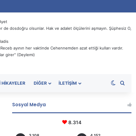
Ayet
 de dosdoğru olsunlar. Hak ve adalet ölçülerini aşmayın. Şüphesiz O,
Hadis
, Receb ayının her vaktinde Cehennemden azat ettiği kulları vardır.
ar girer" (Deylemi)
Dış görü
Aram
I HIKAYELER
DIĞER
İLETIŞIM
Sosyal Medya
8.314
3.108
4.152