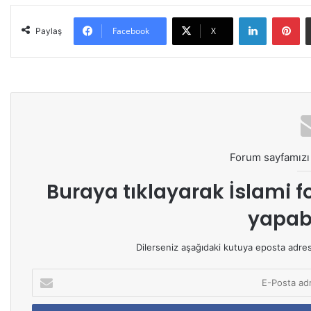
LinkedIn
Pinterest
Facebook
X
Paylaş
Forum sayfamızı 
Buraya tıklayarak
İslami f
yapabi
Dilerseniz aşağıdaki kutuya eposta adresin
E
-
P