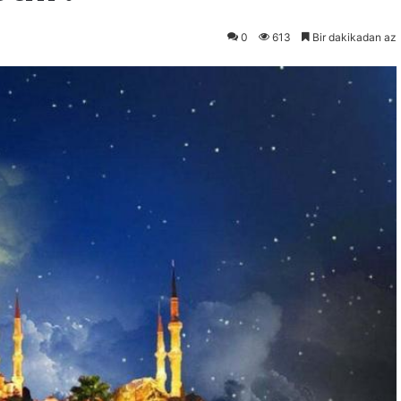
0
613
Bir dakikadan az