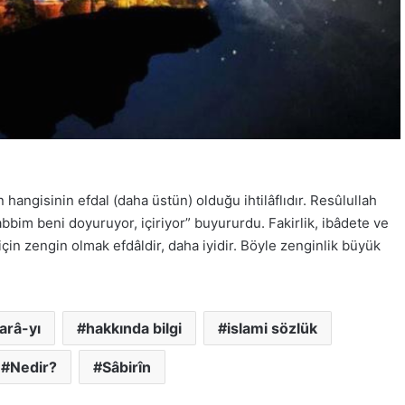
hangisinin efdal (daha üstün) olduğu ihtilâflıdır. Resûlullah
” Rabbim beni doyuruyor, içiriyor” buyururdu. Fakirlik, ibâdete ve
in zengin olmak efdâldir, daha iyidir. Böyle zenginlik büyük
arâ-yı
hakkında bilgi
islami sözlük
Nedir?
Sâbirîn