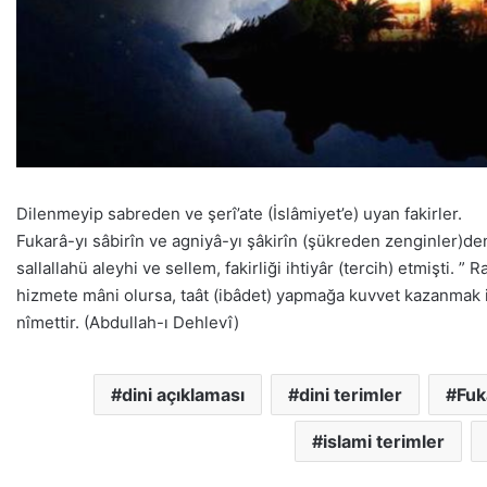
Dilenmeyip sabreden ve şerî’ate (İslâmiyet’e) uyan fakirler.
Fukarâ-yı sâbirîn ve agniyâ-yı şâkirîn (şükreden zenginler)den 
sallallahü aleyhi ve sellem, fakirliği ihtiyâr (tercih) etmişti. 
hizmete mâni olursa, taât (ibâdet) yapmağa kuvvet kazanmak iç
nîmettir. (Abdullah-ı Dehlevî)
dini açıklaması
dini terimler
Fuk
islami terimler