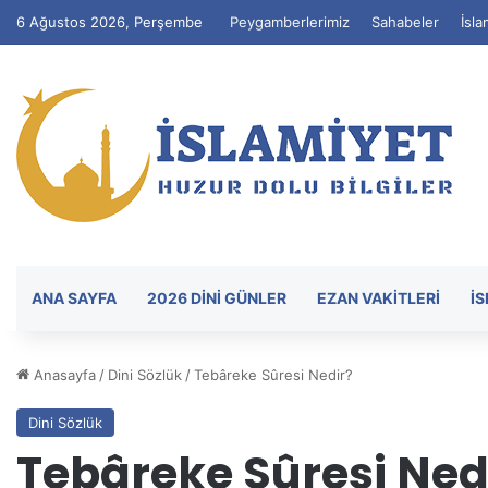
6 Ağustos 2026, Perşembe
Peygamberlerimiz
Sahabeler
İsla
ANA SAYFA
2026 DİNİ GÜNLER
EZAN VAKITLERI
İ
Anasayfa
/
Dini Sözlük
/
Tebâreke Sûresi Nedir?
Dini Sözlük
Tebâreke Sûresi Ned