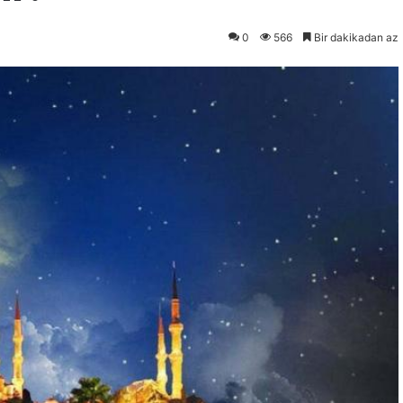
0
566
Bir dakikadan az