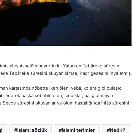
imiz aleyhisselâm buyurdu ki: Yatarken Tebâreke sûresini
gece Tebâreke sûresini okuyan kimse, Kadr gecesini ihyâ etmiş
n karşısında nöbette iken ölen, vebâ, kolera gibi bulaşıcı
sabrederek başka sebeble ölen, sıddîklar, bâliğ olmayan
 Secde sûresini okuyanlar ve ölüm hastalığında İhlâs sûresini
i
islami sözlük
islami terimler
Nedir?