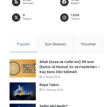
Aboneler
Beğeni
0
1.054
Takipçi
Takipçi
Popüler
Son Eklenen
Yorumlar
Allah (Azze ve Celle’nin) 99 ismi
(Esma-ül Hüsna) Sır ve Faziletleri –
Kaç Kere Zikir Edilmeli
22 Nisan 2015
Rüya Tabiri
21 Temmuz 2012
Selîm Akıl Nedir?