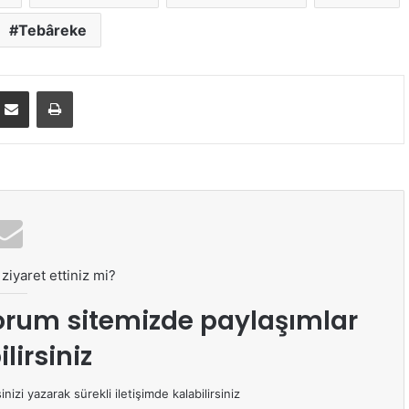
Tebâreke
E-Posta ile paylaş
Yazdır
ziyaret ettiniz mi?
orum sitemizde paylaşımlar
lirsiniz
izi yazarak sürekli iletişimde kalabilirsiniz