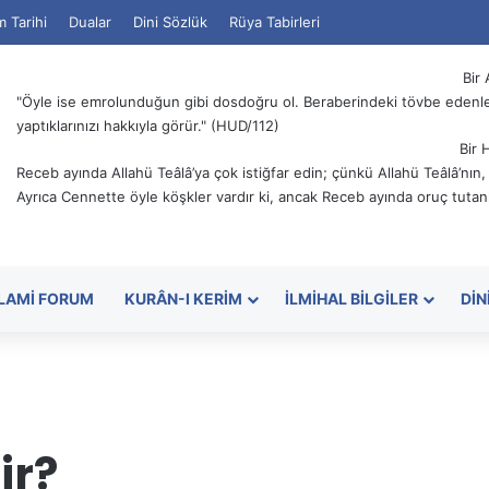
m Tarihi
Dualar
Dini Sözlük
Rüya Tabirleri
Bir 
"Öyle ise emrolunduğun gibi dosdoğru ol. Beraberindeki tövbe edenler
yaptıklarınızı hakkıyla görür." (HUD/112)
Bir 
Receb ayında Allahü Teâlâ’ya çok istiğfar edin; çünkü Allahü Teâlâ’nın
Ayrıca Cennette öyle köşkler vardır ki, ancak Receb ayında oruç tutanl
SLAMI FORUM
KURÂN-I KERIM
İLMIHAL BILGILER
DIN
ir?