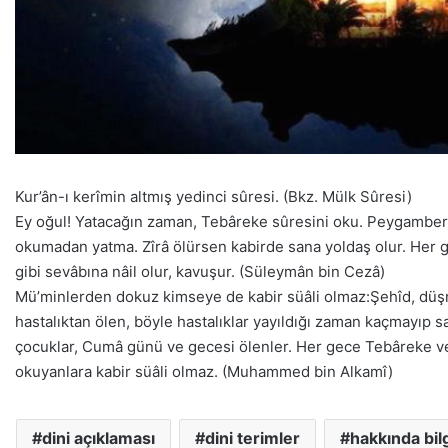
Kur’ân-ı kerîmin altmış yedinci sûresi. (Bkz. Mülk Sûresi)
Ey oğul! Yatacağın zaman, Tebâreke sûresini oku. Peygamber
okumadan yatma. Zîrâ ölürsen kabirde sana yoldaş olur. Her 
gibi sevâbına nâil olur, kavuşur. (Süleymân bin Cezâ)
Mü’minlerden dokuz kimseye de kabir süâli olmaz:Şehîd, düşma
hastalıktan ölen, böyle hastalıklar yayıldığı zaman kaçmayıp 
çocuklar, Cumâ günü ve gecesi ölenler. Her gece Tebâreke ve
okuyanlara kabir süâli olmaz. (Muhammed bin Alkamî)
dini açıklaması
dini terimler
hakkında bilg