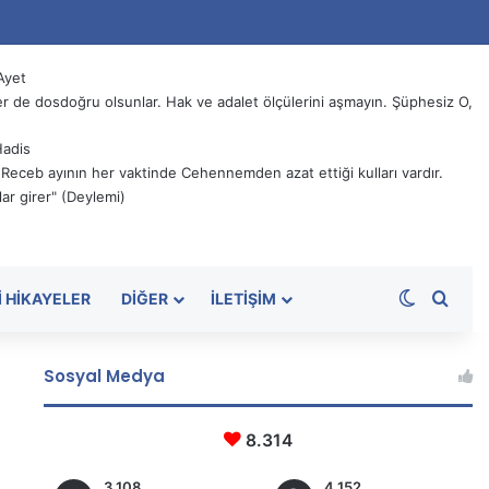
Ayet
 de dosdoğru olsunlar. Hak ve adalet ölçülerini aşmayın. Şüphesiz O,
Hadis
, Receb ayının her vaktinde Cehennemden azat ettiği kulları vardır.
ar girer" (Deylemi)
Dış görü
Aram
I HIKAYELER
DIĞER
İLETIŞIM
Sosyal Medya
8.314
3.108
4.152