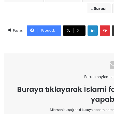
Sûresi
LinkedIn
Pinterest
Facebook
X
Paylaş
Forum sayfamızı 
Buraya tıklayarak
İslami f
yapabi
Dilerseniz aşağıdaki kutuya eposta adresin