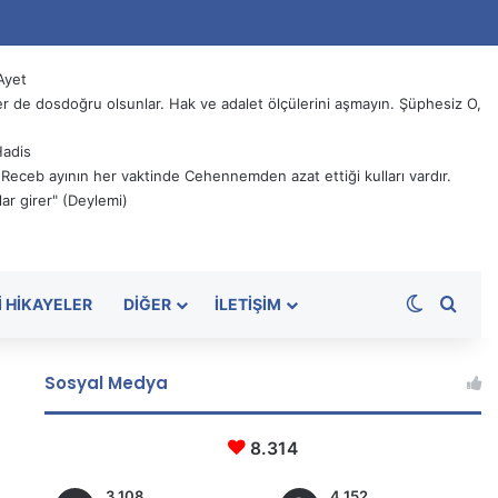
Ayet
 de dosdoğru olsunlar. Hak ve adalet ölçülerini aşmayın. Şüphesiz O,
Hadis
, Receb ayının her vaktinde Cehennemden azat ettiği kulları vardır.
ar girer" (Deylemi)
Dış görü
Aram
I HIKAYELER
DIĞER
İLETIŞIM
Sosyal Medya
8.314
3.108
4.152