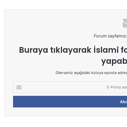
Forum sayfamızı 
Buraya tıklayarak
İslami f
yapabi
Dilerseniz aşağıdaki kutuya eposta adresin
E
-
P
o
s
t
a
a