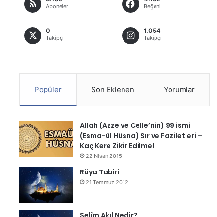
Aboneler
Beğeni
0
1.054
Takipçi
Takipçi
Popüler
Son Eklenen
Yorumlar
Allah (Azze ve Celle’nin) 99 ismi
(Esma-ül Hüsna) Sır ve Faziletleri –
Kaç Kere Zikir Edilmeli
22 Nisan 2015
Rüya Tabiri
21 Temmuz 2012
Selîm Akıl Nedir?