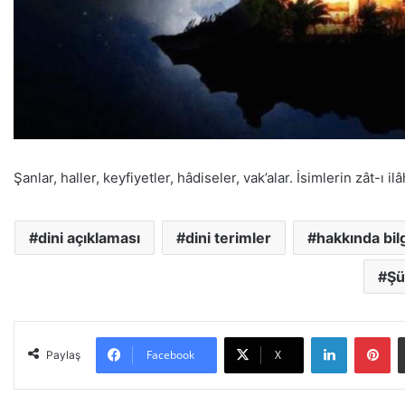
Şanlar, haller, keyfiyetler, hâdiseler, vak’alar. İsimlerin zât-ı i
dini açıklaması
dini terimler
hakkında bilg
Şü
LinkedIn
Pinterest
Facebook
X
Paylaş