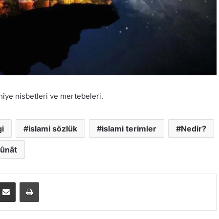
lâhîye nisbetleri ve mertebeleri.
i
islami sözlük
islami terimler
Nedir?
ûnât
E-Posta ile paylaş
Yazdır