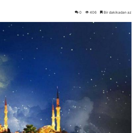
0
406
Bir dakikadan az