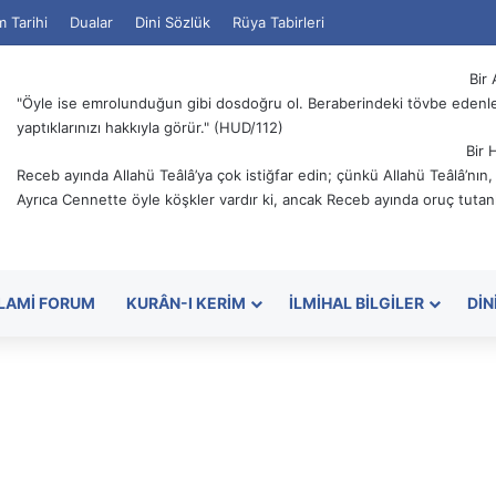
m Tarihi
Dualar
Dini Sözlük
Rüya Tabirleri
Bir 
"Öyle ise emrolunduğun gibi dosdoğru ol. Beraberindeki tövbe edenler
yaptıklarınızı hakkıyla görür." (HUD/112)
Bir 
Receb ayında Allahü Teâlâ’ya çok istiğfar edin; çünkü Allahü Teâlâ’nın
Ayrıca Cennette öyle köşkler vardır ki, ancak Receb ayında oruç tutanl
SLAMI FORUM
KURÂN-I KERIM
İLMIHAL BILGILER
DIN