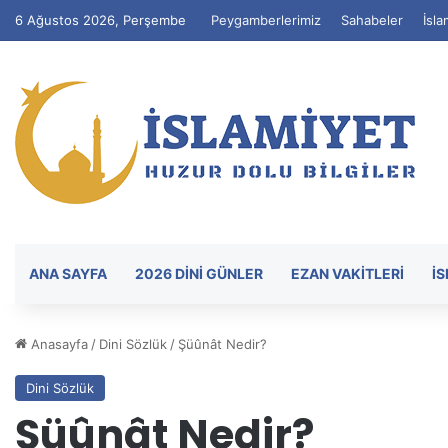
6 Ağustos 2026, Perşembe
Peygamberlerimiz
Sahabeler
İsla
ANA SAYFA
2026 DİNİ GÜNLER
EZAN VAKITLERI
İ
Anasayfa
/
Dini Sözlük
/
Şüûnât Nedir?
Dini Sözlük
Şüûnât Nedir?