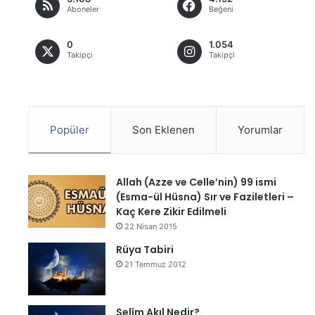
Aboneler
Beğeni
0
1.054
Takipçi
Takipçi
Popüler
Son Eklenen
Yorumlar
Allah (Azze ve Celle’nin) 99 ismi
(Esma-ül Hüsna) Sır ve Faziletleri –
Kaç Kere Zikir Edilmeli
22 Nisan 2015
Rüya Tabiri
21 Temmuz 2012
Selîm Akıl Nedir?