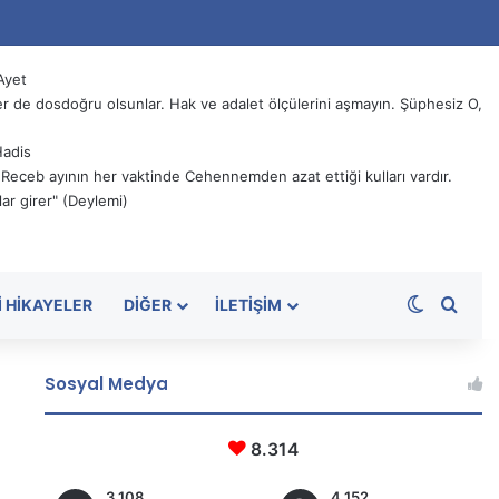
Ayet
 de dosdoğru olsunlar. Hak ve adalet ölçülerini aşmayın. Şüphesiz O,
Hadis
, Receb ayının her vaktinde Cehennemden azat ettiği kulları vardır.
ar girer" (Deylemi)
Dış görü
Aram
I HIKAYELER
DIĞER
İLETIŞIM
Sosyal Medya
8.314
3.108
4.152