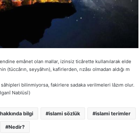
kendine emânet olan mallar, izinsiz ticârette kullanılarak elde
in (tüccârın, seyyâhın), kafirlerden, rızâsı olmadan aldığı m
sâhipleri bilinmiyorsa, fakirlere sadaka verilmeleri lâzım olur.
lganî Nablüsî)
hakkında bilgi
islami sözlük
islami terimler
Nedir?