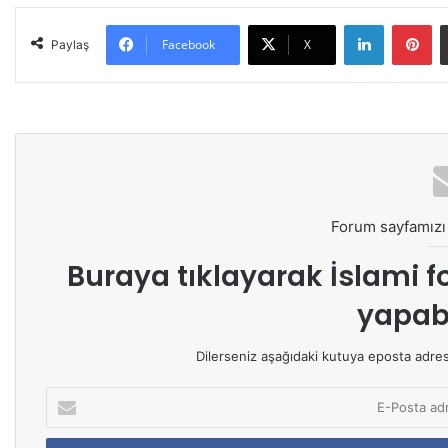
LinkedIn
Pinterest
Facebook
X
Paylaş
Forum sayfamızı 
Buraya tıklayarak
İslami f
yapabi
Dilerseniz aşağıdaki kutuya eposta adresin
E
-
P