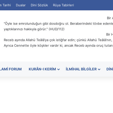
m Tarihi
Dualar
Dini Sözlük
Rüya Tabirleri
Bir 
"Öyle ise emrolunduğun gibi dosdoğru ol. Beraberindeki tövbe edenler
yaptıklarınızı hakkıyla görür." (HUD/112)
Bir 
Receb ayında Allahü Teâlâ’ya çok istiğfar edin; çünkü Allahü Teâlâ’nın
Ayrıca Cennette öyle köşkler vardır ki, ancak Receb ayında oruç tutanl
SLAMI FORUM
KURÂN-I KERIM
İLMIHAL BILGILER
DIN