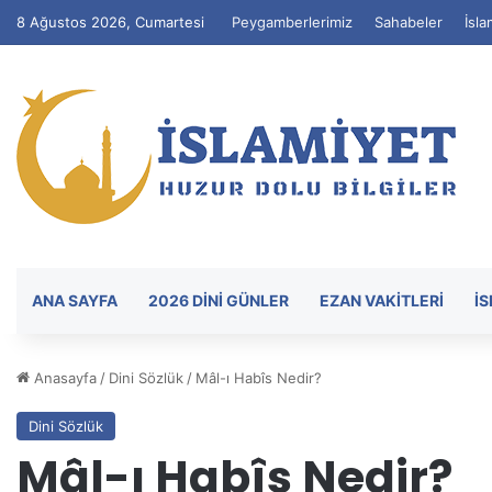
8 Ağustos 2026, Cumartesi
Peygamberlerimiz
Sahabeler
İsla
ANA SAYFA
2026 DİNİ GÜNLER
EZAN VAKITLERI
İ
Anasayfa
/
Dini Sözlük
/
Mâl-ı Habîs Nedir?
Dini Sözlük
Mâl-ı Habîs Nedir?