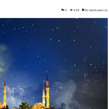
0
438
Bir dakikadan az