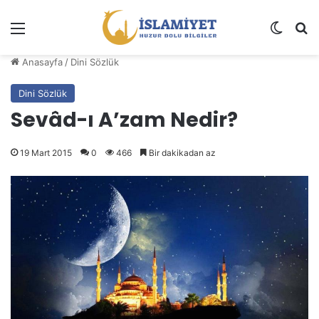
Menü
Dış gö
A
Anasayfa
/
Dini Sözlük
Dini Sözlük
Sevâd-ı A’zam Nedir?
19 Mart 2015
0
466
Bir dakikadan az