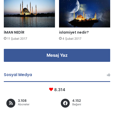
r
i
n
i
z
İMAN NEDİR
islamiyet nedir?
11 Şubat 2017
4 Şubat 2017
Mesaj Yaz
Sosyal Medya
8.314
3.108
4.152
Aboneler
Beğeni