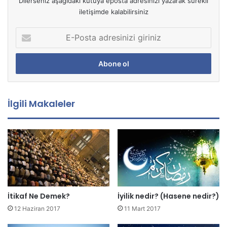
Dilerseniz aşağıdaki kutuya eposta adresinizi yazarak sürekli
iletişimde kalabilirsiniz
E
-
P
o
s
t
a
İlgili Makaleler
a
d
r
e
s
i
n
i
z
İtikaf Ne Demek?
İyilik nedir? (Hasene nedir?)
i
12 Haziran 2017
11 Mart 2017
g
i