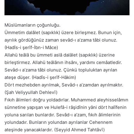
Müslümanların çoğunluğu.
Ümmetim dalâlet (sapıklık) üzere birleşmez. Bunun için,
ayrılık gördüğünüz zaman sevâd-ı a’zama tâbi olunuz.
(Hadîs-i şerîf-İbn-i Mâce)
Allahü teâlâ bu ümmeti aslâ dalâlet (sapıklık) üzerine
birleştirmez. Allahü teâlânın ihsânı, yardımı cemâatledir.
Sevâd-ı a’zama tâbi olunuz. Çünkü topluluktan ayrılan
ateşe düşer. (Hadîs-i şerîf-Hâkim)
Dört mezhebden ayrılmak, Sevâd-ı a’zamdan ayrılmaktır.
(Şah Veliyyullah Dehlevî)
Fıkıh âlimleri doğru yoldadırlar. Muhammed aleyhisselâmın
sünnetine yapışan ve Hulefâ-i râşidînin yâni dört halîfenin
yoluna sarılan bunlardır. Sevâd-ı a’zam, fıkıh âlimlerinin
yolundadır. Bunların yolundan ayrılanlar Cehennem
ateşinde yanacaklardır. (Seyyid Ahmed Tahtâvî)