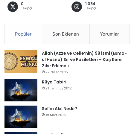
0
1.054
Takipçi
Takipçi
Popüler
Son Eklenen
Yorumlar
Allah (Azze ve Celle’nin) 99 ismi (Esma-
ül Hüsna) Sır ve Faziletleri – Kaç Kere
Zikir Edilmeli
22 Nisan 2015
Rüya Tabiri
21 Temmuz 2012
Selîm Akıl Nedir?
19 Mart 2015