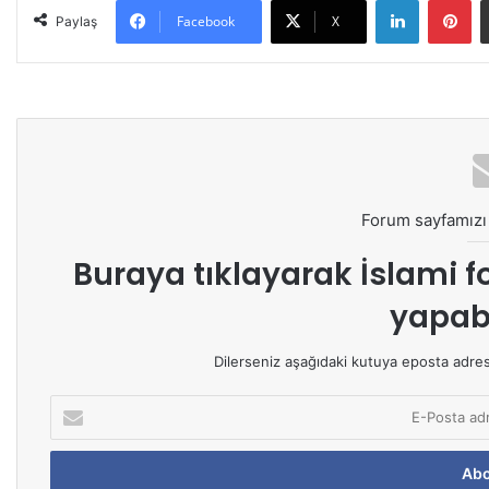
Facebook
X
Paylaş
Forum sayfamızı 
Buraya tıklayarak
İslami f
yapabi
Dilerseniz aşağıdaki kutuya eposta adresin
E
-
P
o