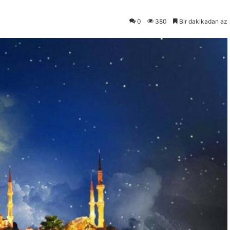
0
380
Bir dakikadan az