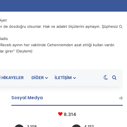
Ayet
 de dosdoğru olsunlar. Hak ve adalet ölçülerini aşmayın. Şüphesiz O,
Hadis
, Receb ayının her vaktinde Cehennemden azat ettiği kulları vardır.
ar girer" (Deylemi)
Dış görü
Aram
I HIKAYELER
DIĞER
İLETIŞIM
Sosyal Medya
8.314
3.108
4.152