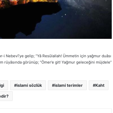
r-i Nebevî’ye gelip; “Yâ Resûlallah! Ümmetin için yağmur duâsı
llem rüyâsında görünüp; “Ömer’e git! Yağmur geleceğini müjdele”
lgi
islami sözlük
islami terimler
Kaht
dir?
E-Posta ile paylaş
Yazdır