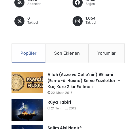
Aboneler
Beğeni
0
1.054
Takipçi
Takipçi
Popüler
Son Eklenen
Yorumlar
Allah (Azze ve Celle’nin) 99 ismi
(Esma-ül Hüsna) Sır ve Faziletleri –
Kaç Kere Zikir Edilmeli
22 Nisan 2015
Rüya Tabiri
21 Temmuz 2012
Selîm Akıl Nedir?