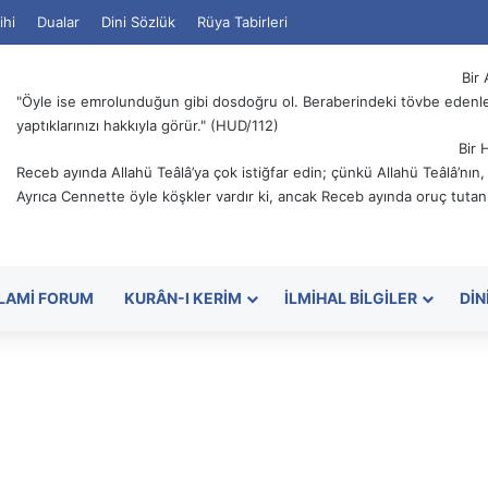
ihi
Dualar
Dini Sözlük
Rüya Tabirleri
Bir 
"Öyle ise emrolunduğun gibi dosdoğru ol. Beraberindeki tövbe edenler
yaptıklarınızı hakkıyla görür." (HUD/112)
Bir 
Receb ayında Allahü Teâlâ’ya çok istiğfar edin; çünkü Allahü Teâlâ’nın
Ayrıca Cennette öyle köşkler vardır ki, ancak Receb ayında oruç tutanl
SLAMI FORUM
KURÂN-I KERIM
İLMIHAL BILGILER
DIN