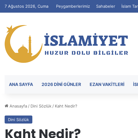
7 Ağustos 2026, Cuma
Peygamberlerimiz
Sahabeler
İslam Tar
ANA SAYFA
2026 DİNİ GÜNLER
EZAN VAKITLERI
İ
Anasayfa
/
Dini Sözlük
/
Kaht Nedir?
Dini Sözlük
Kaht Nedir?