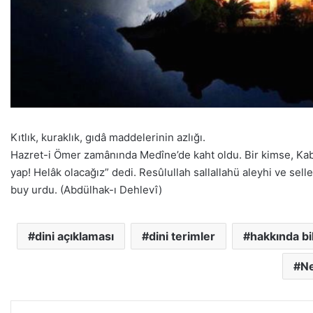
Kıtlık, kuraklık, gıdâ maddelerinin azlığı.
Hazret-i Ömer zamânında Medîne’de kaht oldu. Bir kimse, Kab
yap! Helâk olacağız” dedi. Resûlullah sallallahü aleyhi ve se
buy urdu. (Abdülhak-ı Dehlevî)
dini açıklaması
dini terimler
hakkında bi
Ne
LinkedIn
Pinterest