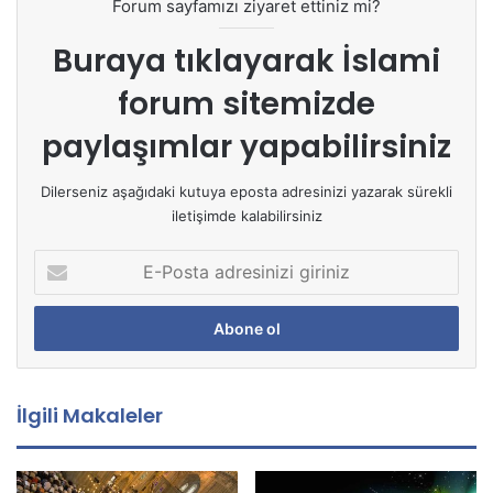
Forum sayfamızı ziyaret ettiniz mi?
Buraya tıklayarak
İslami
forum sitemizde
paylaşımlar yapabilirsiniz
Dilerseniz aşağıdaki kutuya eposta adresinizi yazarak sürekli
iletişimde kalabilirsiniz
E
-
P
o
s
t
a
İlgili Makaleler
a
d
r
e