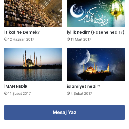
s
i
n
i
z
İtikaf Ne Demek?
İyilik nedir? (Hasene nedir?)
i
12 Haziran 2017
11 Mart 2017
g
i
r
i
n
i
z
İMAN NEDİR
islamiyet nedir?
11 Şubat 2017
4 Şubat 2017
Mesaj Yaz