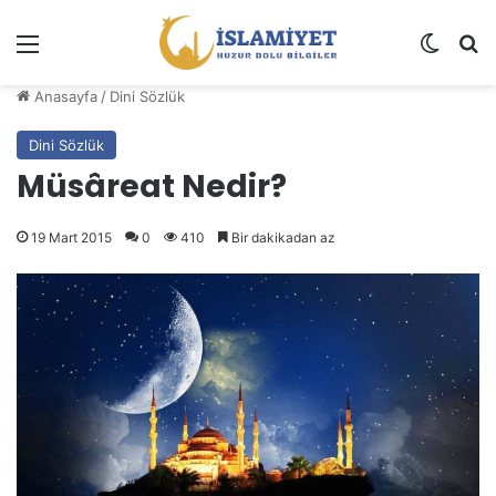
Menü
Dış gö
A
Anasayfa
/
Dini Sözlük
Dini Sözlük
Müsâreat Nedir?
19 Mart 2015
0
410
Bir dakikadan az