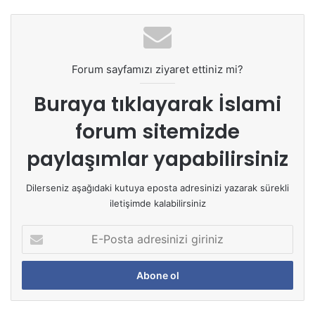
Forum sayfamızı ziyaret ettiniz mi?
Buraya tıklayarak
İslami
forum sitemizde
paylaşımlar yapabilirsiniz
Dilerseniz aşağıdaki kutuya eposta adresinizi yazarak sürekli
iletişimde kalabilirsiniz
E
-
P
o
s
t