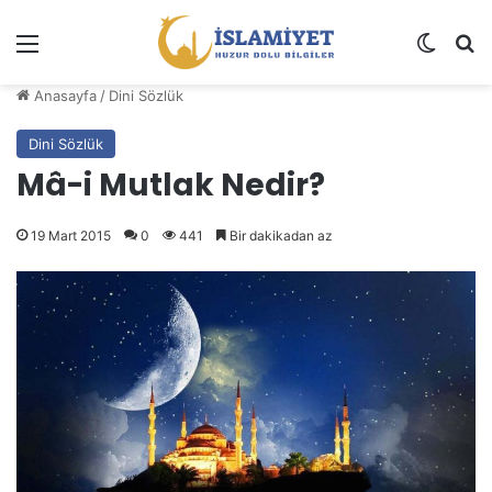
Menü
Dış gö
A
Anasayfa
/
Dini Sözlük
Dini Sözlük
Mâ-i Mutlak Nedir?
19 Mart 2015
0
441
Bir dakikadan az