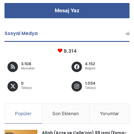
Mesaj Yaz
Sosyal Medya
8.314
3.108
4.152
Aboneler
Beğeni
0
1.054
Takipçi
Takipçi
Popüler
Son Eklenen
Yorumlar
Allah (Azze ve Celle’nin) 99 ismi (Esma-