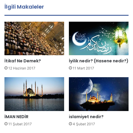
a
İlgili Makaleler
a
d
r
e
s
i
n
i
z
İtikaf Ne Demek?
İyilik nedir? (Hasene nedir?)
i
12 Haziran 2017
11 Mart 2017
g
i
r
i
n
i
z
İMAN NEDİR
islamiyet nedir?
11 Şubat 2017
4 Şubat 2017