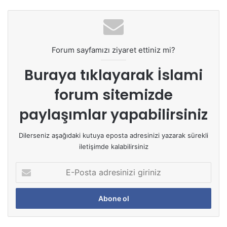
Forum sayfamızı ziyaret ettiniz mi?
Buraya tıklayarak
İslami
forum sitemizde
paylaşımlar yapabilirsiniz
Dilerseniz aşağıdaki kutuya eposta adresinizi yazarak sürekli
iletişimde kalabilirsiniz
E
-
P
o
s
t