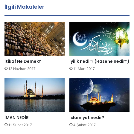
a
İlgili Makaleler
a
d
r
e
s
i
n
i
z
İtikaf Ne Demek?
İyilik nedir? (Hasene nedir?)
i
12 Haziran 2017
11 Mart 2017
g
i
r
i
n
i
z
İMAN NEDİR
islamiyet nedir?
11 Şubat 2017
4 Şubat 2017