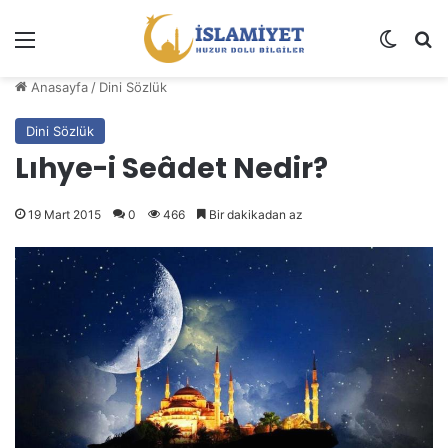
Menü
Dış gö
A
Anasayfa
/
Dini Sözlük
Dini Sözlük
Lıhye-i Seâdet Nedir?
19 Mart 2015
0
466
Bir dakikadan az