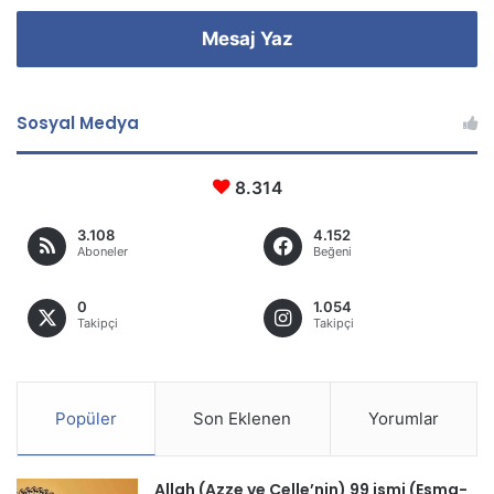
Mesaj Yaz
Sosyal Medya
8.314
3.108
4.152
Aboneler
Beğeni
0
1.054
Takipçi
Takipçi
Popüler
Son Eklenen
Yorumlar
Allah (Azze ve Celle’nin) 99 ismi (Esma-