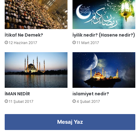
s
i
n
i
z
İtikaf Ne Demek?
İyilik nedir? (Hasene nedir?)
i
12 Haziran 2017
11 Mart 2017
g
i
r
i
n
i
z
İMAN NEDİR
islamiyet nedir?
11 Şubat 2017
4 Şubat 2017
Mesaj Yaz