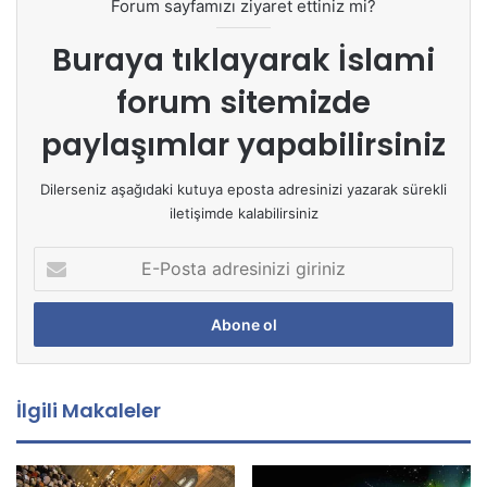
Forum sayfamızı ziyaret ettiniz mi?
Buraya tıklayarak
İslami
forum sitemizde
paylaşımlar yapabilirsiniz
Dilerseniz aşağıdaki kutuya eposta adresinizi yazarak sürekli
iletişimde kalabilirsiniz
E
-
P
o
s
t
a
İlgili Makaleler
a
d
r
e