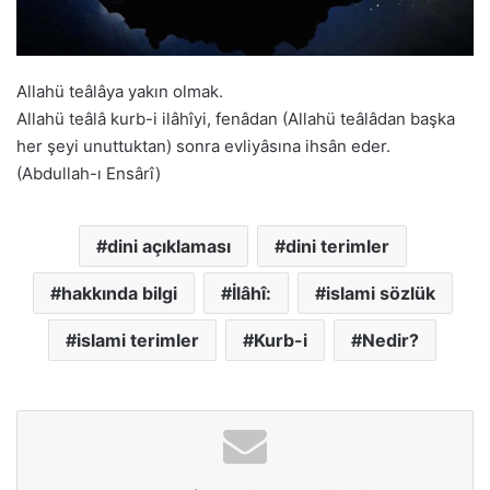
Allahü teâlâya yakın olmak.
Allahü teâlâ kurb-i ilâhîyi, fenâdan (Allahü teâlâdan başka
her şeyi unuttuktan) sonra evliyâsına ihsân eder.
(Abdullah-ı Ensârî)
dini açıklaması
dini terimler
hakkında bilgi
İlâhî:
islami sözlük
islami terimler
Kurb-i
Nedir?