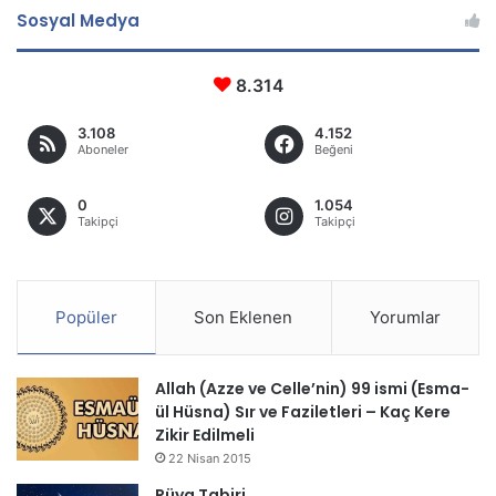
Sosyal Medya
8.314
3.108
4.152
Aboneler
Beğeni
0
1.054
Takipçi
Takipçi
Popüler
Son Eklenen
Yorumlar
Allah (Azze ve Celle’nin) 99 ismi (Esma-
ül Hüsna) Sır ve Faziletleri – Kaç Kere
Zikir Edilmeli
22 Nisan 2015
Rüya Tabiri