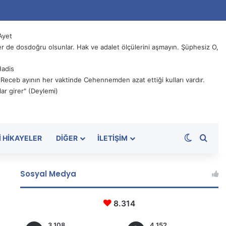
Ayet
 de dosdoğru olsunlar. Hak ve adalet ölçülerini aşmayın. Şüphesiz O,
Hadis
, Receb ayının her vaktinde Cehennemden azat ettiği kulları vardır.
ar girer" (Deylemi)
Dış görü
Aram
I HIKAYELER
DIĞER
İLETIŞIM
Sosyal Medya
8.314
3.108
4.152