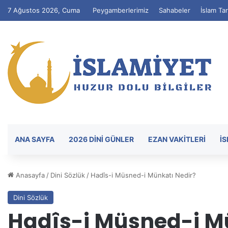
7 Ağustos 2026, Cuma
Peygamberlerimiz
Sahabeler
İslam Tar
ANA SAYFA
2026 DİNİ GÜNLER
EZAN VAKITLERI
İ
Anasayfa
/
Dini Sözlük
/
Hadîs-i Müsned-i Münkatı Nedir?
Dini Sözlük
Hadîs-i Müsned-i M