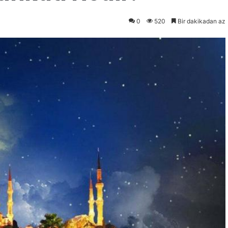
0
520
Bir dakikadan az