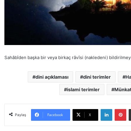
Sahâbîden başka bir veya birkaç râvîsi (nakledeni) bildirilmeye
dini açıklaması
dini terimler
Ha
islami terimler
Münkat
LinkedIn
Pinterest
Facebook
X
Paylaş