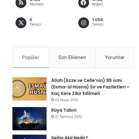
Aboneler
Beğeni
0
1.054
Takipçi
Takipçi
Popüler
Son Eklenen
Yorumlar
Allah (Azze ve Celle’nin) 99 ismi
(Esma-ül Hüsna) Sır ve Faziletleri –
Kaç Kere Zikir Edilmeli
22 Nisan 2015
Rüya Tabiri
21 Temmuz 2012
Selîm Akıl Nedir?