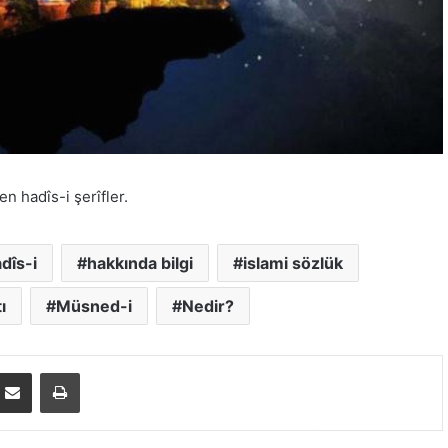
n hadîs-i şerîfler.
dîs-i
hakkında bilgi
islami sözlük
ı
Müsned-i
Nedir?
E-Posta ile paylaş
Yazdır