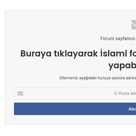
Forum sayfamızı 
Buraya tıklayarak
İslami f
yapabi
Dilerseniz aşağıdaki kutuya eposta adresin
E
-
P
o
s
t
a
a