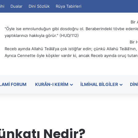
ihi
Dualar
Dini Sözlük
Rüya Tabirleri
Bir 
"Öyle ise emrolunduğun gibi dosdoğru ol. Beraberindeki tövbe edenler
yaptıklarınızı hakkıyla görür." (HUD/112)
Bir 
Receb ayında Allahü Teâlâ’ya çok istiğfar edin; çünkü Allahü Teâlâ’nın
Ayrıca Cennette öyle köşkler vardır ki, ancak Receb ayında oruç tutanl
SLAMI FORUM
KURÂN-I KERIM
İLMIHAL BILGILER
DIN
ünkatı Nedir?