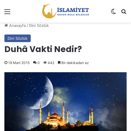
Menü
Dış gö
A
Anasayfa
/
Dini Sözlük
Dini Sözlük
Duhâ Vakti Nedir?
19 Mart 2015
0
442
Bir dakikadan az