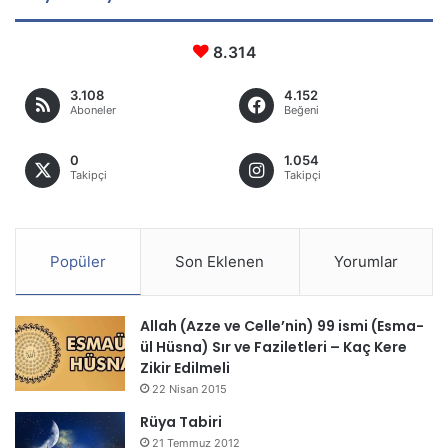
8.314
3.108
4.152
Aboneler
Beğeni
0
1.054
Takipçi
Takipçi
Popüler
Son Eklenen
Yorumlar
Allah (Azze ve Celle’nin) 99 ismi (Esma-
ül Hüsna) Sır ve Faziletleri – Kaç Kere
Zikir Edilmeli
22 Nisan 2015
Rüya Tabiri
21 Temmuz 2012