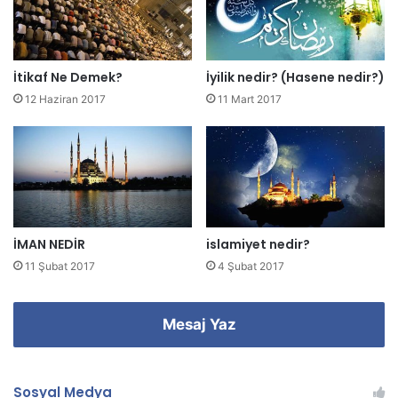
i
n
i
z
İtikaf Ne Demek?
İyilik nedir? (Hasene nedir?)
i
12 Haziran 2017
11 Mart 2017
g
i
r
i
n
i
z
İMAN NEDİR
islamiyet nedir?
11 Şubat 2017
4 Şubat 2017
Mesaj Yaz
Sosyal Medya