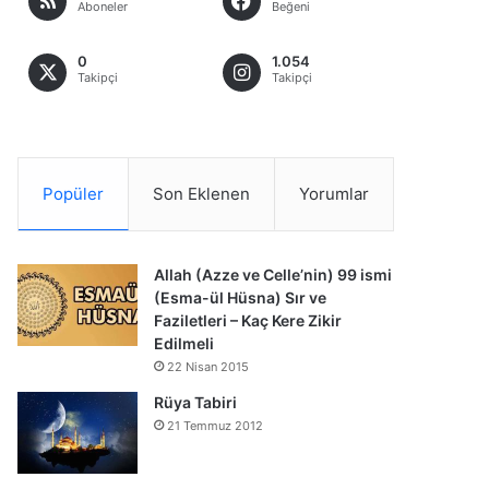
Aboneler
Beğeni
0
1.054
Takipçi
Takipçi
Popüler
Son Eklenen
Yorumlar
Allah (Azze ve Celle’nin) 99 ismi
(Esma-ül Hüsna) Sır ve
Faziletleri – Kaç Kere Zikir
Edilmeli
22 Nisan 2015
Rüya Tabiri
21 Temmuz 2012