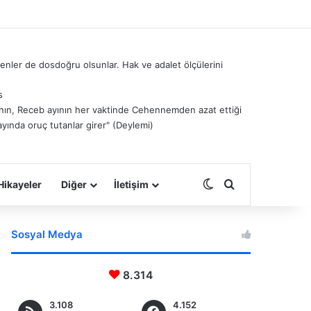
nler de dosdoğru olsunlar. Hak ve adalet ölçülerini
s
â’nın, Receb ayının her vaktinde Cehennemden azat ettiği
ayında oruç tutanlar girer" (Deylemi)
Dış görünümü deği
Arama yap ...
Hikayeler
Diğer
İletişim
Sosyal Medya
8.314
3.108
4.152