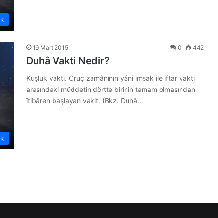
ük
19 Mart 2015
0
442
Duhâ Vakti Nedir?
Kuşluk vakti. Oruç zamânının yâni imsak ile iftar vakti
arasındaki müddetin dörtte birinin tamam olmasından
îtibâren başlayan vakit. (Bkz. Duhâ…
ük