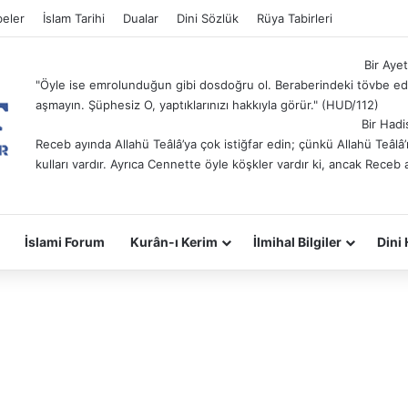
eler
İslam Tarihi
Dualar
Dini Sözlük
Rüya Tabirleri
Bir Ayet
"Öyle ise emrolunduğun gibi dosdoğru ol. Beraberindeki tövbe ede
aşmayın. Şüphesiz O, yaptıklarınızı hakkıyla görür." (HUD/112)
Bir Hadi
Receb ayında Allahü Teâlâ’ya çok istiğfar edin; çünkü Allahü Teâl
kulları vardır. Ayrıca Cennette öyle köşkler vardır ki, ancak Receb 
İslami Forum
Kurân-ı Kerim
İlmihal Bilgiler
Dini 