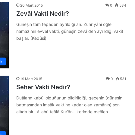
20 Mart 2015
0
534
Zevâl Vakti Nedir?
Güneşin tam tepeden ayrıldığı an. Zuhr yâni öğle
namazının evvel vakti, güneşin zevâlden ayrıldığı vakit
başlar. (Kedûsî)
ük
19 Mart 2015
0
531
Seher Vakti Nedir?
Duâların kabûl olduğunun bildirildiği, gecenin (güneşin
batmasından imsâk vaktine kadar olan zamânın) son
altıda biri. Allahü teâlâ Kur’ân-ı kerîmde meâlen…
ük