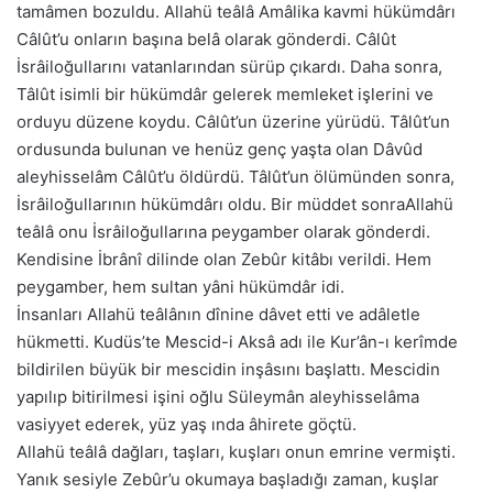
tamâmen bozuldu. Allahü teâlâ Amâlika kavmi hükümdârı
Câlût’u onların başına belâ olarak gönderdi. Câlût
İsrâiloğullarını vatanlarından sürüp çıkardı. Daha sonra,
Tâlût isimli bir hükümdâr gelerek memleket işlerini ve
orduyu düzene koydu. Câlût’un üzerine yürüdü. Tâlût’un
ordusunda bulunan ve henüz genç yaşta olan Dâvûd
aleyhisselâm Câlût’u öldürdü. Tâlût’un ölümünden sonra,
İsrâiloğullarının hükümdârı oldu. Bir müddet sonraAllahü
teâlâ onu İsrâiloğullarına peygamber olarak gönderdi.
Kendisine İbrânî dilinde olan Zebûr kitâbı verildi. Hem
peygamber, hem sultan yâni hükümdâr idi.
İnsanları Allahü teâlânın dînine dâvet etti ve adâletle
hükmetti. Kudüs’te Mescid-i Aksâ adı ile Kur’ân-ı kerîmde
bildirilen büyük bir mescidin inşâsını başlattı. Mescidin
yapılıp bitirilmesi işini oğlu Süleymân aleyhisselâma
vasiyyet ederek, yüz yaş ında âhirete göçtü.
Allahü teâlâ dağları, taşları, kuşları onun emrine vermişti.
Yanık sesiyle Zebûr’u okumaya başladığı zaman, kuşlar