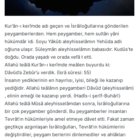
Kur’ân-ı kerîmde adı geçen ve İsrâiloğullarına gönderilen
peygamberlerden. Hem peygamber, hem sultân yâni
hükümdâr idi. Soyu Yâkûb aleyhisselâmın Yehûda adlı
oğluna ulaşır. Süleymân aleyhisselâmın babasıdır. Kudüs’te
doğdu. Orada yaşadı ve orada vefâ t etti.
Allahü teâlâ Kur’ân-ı kerîmde meâlen buyurdu ki:
Dâvûd’a Zebûr’u verdik. (İsrâ sûresi: 55)
İnsanın yediklerinin en hayırlısı, iyisi, bileği ile kazanıp
yediğidir. Allahü teâlânın peygamberi Dâvûd (aleyhisselâm)
, elinin emeği ile kazanıp yerdi. (Hadîs-i şerîf-Buhârî)
Allahü teâlâ Mûsâ aleyhisselâmdan sonra, İsrâiloğullarına
bir çok peygamber gönderdi. Bu peygamberler insanları
Tevrât’ın hükümleriyle amel etmeye dâvet etti. Fakat zaman
geçtikçe azgınlaşan İsrâiloğulları, Tevrât’ın hükümlerini
değiştirdiler, peygam berlerini dinlemediler ve ahlâkları