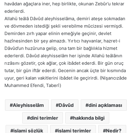
havâdan ağaçlara iner, hep birlikte, okunan Zebûr’u tekrar
ederlerdi.
Allahü teâlâ Dâvûd aleyhisselâma, demiri ateşe sokmadan
ve dövmeden istediği şekli verebilme mûcizesi vermişdi.
Demirden zırh yapar elinin emeğiyle geçinir, devlet
hazînesinden bir şey almazdı. Yırtıcı hayvanlar, hazret-i
Dâvûd’un huzûruna gelip, ona tam bir bağlılıkla hizmet
ederlerdi. Dâvûd aleyhisselâm her işinde Allahü teâlânın
rızâsını gözetir, çok ağlar, çok ibâdet ederdi. Bir gün oruç
tutar, bir gün iftâr ederdi. Gecenin ancak üçte bir kısmında
uyur, geri kalan vakitlerini ibâdet ile geçirirdi. (Nişancızâde
Muhammed Efendi, Taberî)
Aleyhisselâm
Dâvûd
dini açıklaması
dini terimler
hakkında bilgi
islami sözlük
islami terimler
Nedir?