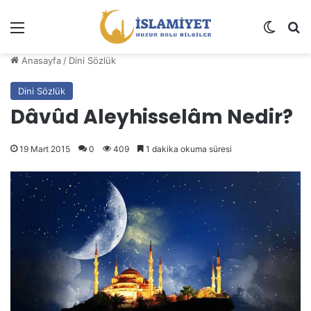
Menü
Dış gö
A
Anasayfa
/
Dini Sözlük
Dini Sözlük
Dâvûd Aleyhisselâm Nedir?
19 Mart 2015
0
409
1 dakika okuma süresi