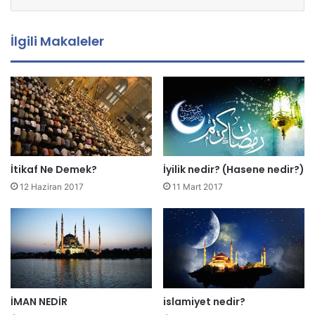
s
t
a
İlgili Makaleler
a
d
r
e
s
i
n
i
z
İtikaf Ne Demek?
İyilik nedir? (Hasene nedir?)
i
12 Haziran 2017
11 Mart 2017
g
i
r
i
n
i
z
İMAN NEDİR
islamiyet nedir?