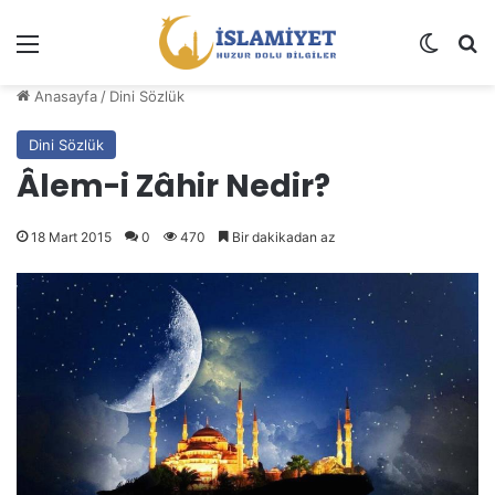
Menü
Dış gö
A
Anasayfa
/
Dini Sözlük
Dini Sözlük
Âlem-i Zâhir Nedir?
18 Mart 2015
0
470
Bir dakikadan az