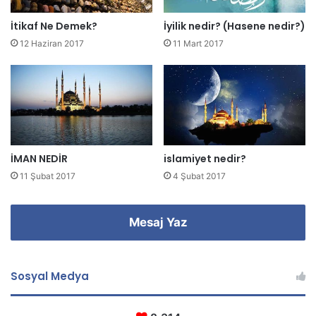
i
z
İtikaf Ne Demek?
İyilik nedir? (Hasene nedir?)
i
12 Haziran 2017
11 Mart 2017
g
i
r
i
n
i
z
İMAN NEDİR
islamiyet nedir?
11 Şubat 2017
4 Şubat 2017
Mesaj Yaz
Sosyal Medya