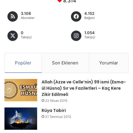
8.314
3.108
4.152
Aboneler
Beğeni
0
1.054
Takipçi
Takipçi
Popüler
Son Eklenen
Yorumlar
Allah (Azze ve Celle’nin) 99 ismi (Esma-
ül Hüsna) Sır ve Faziletleri – Kaç Kere
Zikir Edilmeli
22 Nisan 2015
Rüya Tabiri
21 Temmuz 2012