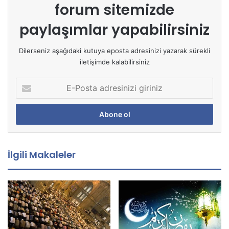
forum sitemizde
paylaşımlar yapabilirsiniz
Dilerseniz aşağıdaki kutuya eposta adresinizi yazarak sürekli
iletişimde kalabilirsiniz
E
-
P
o
s
t
a
İlgili Makaleler
a
d
r
e
s
i
n