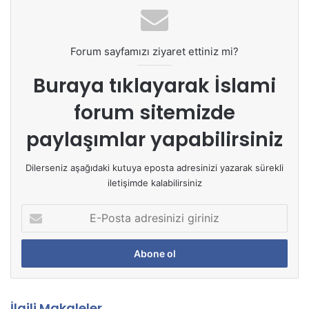
Forum sayfamızı ziyaret ettiniz mi?
Buraya tıklayarak
İslami
forum sitemizde
paylaşımlar yapabilirsiniz
Dilerseniz aşağıdaki kutuya eposta adresinizi yazarak sürekli
iletişimde kalabilirsiniz
E
-
P
o
s
t
a
İlgili Makaleler