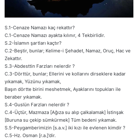
S.1-Cenaze Namazı kaç rekattır?
C.1-Cenaze Namazı ayakta kılınır, 4 Tekbirlidir.
S.2-İslamın şartları kaçtır?
C.2-Beştir, bunlar; Kelime-i Şehadet, Namaz, Oruç, Hac ve
Zekattır.
S.3-Abdesttin Farzları nelerdir ?
C.3-Dörttür, bunlar; Ellerini ve kollarını dirseklere kadar
yıkamak, Yüzünu yıkamak,
Başın dörtte birini meshetmek, Ayaklarını topukları ile
beraber yıkamak.
S.4-Guslün Farzları nelerdir ?
C.4-Üçtür, Mazmaza [Ağıza su alıp çalkalamak] İstinşak
[Buruna su çekip sümkürmek] Tüm bedeni yıkamak.
S.5-Peygamberimizin [s.a.v.] iki kızı ile evlenen kimdir ?
C.5-Hz. Osman [r.a.]’dir.