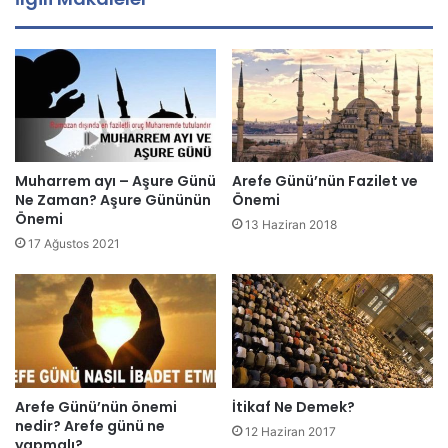
a
d
r
e
s
i
n
i
z
Muharrem ayı – Aşure Günü
Arefe Günü’nün Fazilet ve
i
Ne Zaman? Aşure Gününün
Önemi
g
Önemi
13 Haziran 2018
i
17 Ağustos 2021
r
i
n
i
z
Arefe Günü’nün önemi
İtikaf Ne Demek?
nedir? Arefe günü ne
12 Haziran 2017
yapmalı?