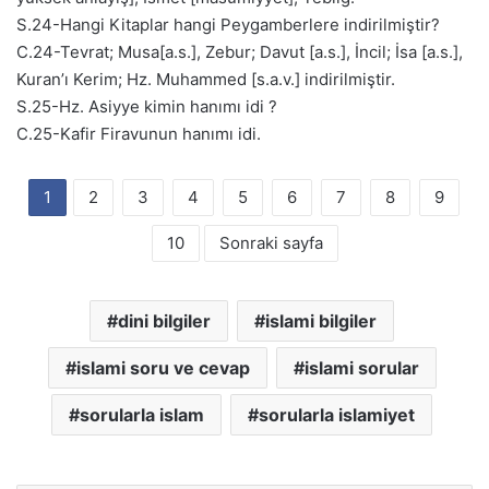
S.24-Hangi Kitaplar hangi Peygamberlere indirilmiştir?
C.24-Tevrat; Musa[a.s.], Zebur; Davut [a.s.], İncil; İsa [a.s.],
Kuran’ı Kerim; Hz. Muhammed [s.a.v.] indirilmiştir.
S.25-Hz. Asiyye kimin hanımı idi ?
C.25-Kafir Firavunun hanımı idi.
1
2
3
4
5
6
7
8
9
10
Sonraki sayfa
dini bilgiler
islami bilgiler
islami soru ve cevap
islami sorular
sorularla islam
sorularla islamiyet