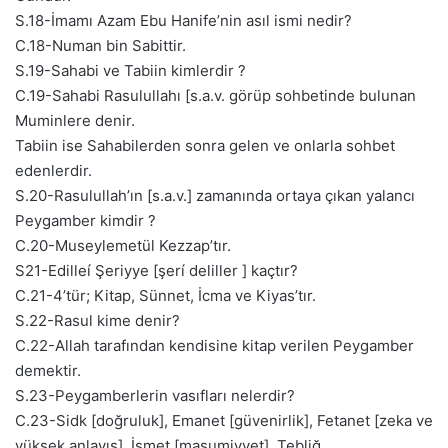
S.18-İmamı Azam Ebu Hanife’nin asıl ismi nedir?
C.18-Numan bin Sabittir.
S.19-Sahabi ve Tabiin kimlerdir ?
C.19-Sahabi Rasulullahı [s.a.v. görüp sohbetinde bulunan
Muminlere denir.
Tabiin ise Sahabilerden sonra gelen ve onlarla sohbet
edenlerdir.
S.20-Rasulullah’ın [s.a.v.] zamanında ortaya çıkan yalancı
Peygamber kimdir ?
C.20-Museylemetül Kezzap’tır.
S21-Edilleí Şeriyye [şerí deliller ] kaçtır?
C.21-4’tür; Kitap, Sünnet, İcma ve Kiyas’tır.
S.22-Rasul kime denir?
C.22-Allah tarafından kendisine kitap verilen Peygamber
demektir.
S.23-Peygamberlerin vasıfları nelerdir?
C.23-Sidk [doğruluk], Emanet [güvenirlik], Fetanet [zeka ve
yüksek anlayış], İsmet [masumiyyet], Tebliğ.