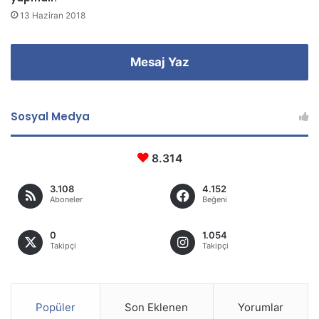
13 Haziran 2018
Mesaj Yaz
Sosyal Medya
8.314
3.108
4.152
Aboneler
Beğeni
0
1.054
Takipçi
Takipçi
Popüler
Son Eklenen
Yorumlar