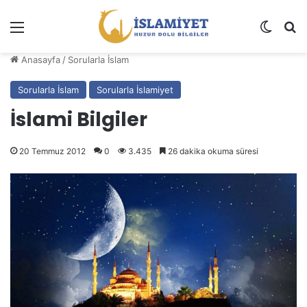
Menü
Dış gö
A
Anasayfa
/
Sorularla İslam
Sorularla İslam
Sorularla İslamiyet
İslami Bilgiler
20 Temmuz 2012
0
3.435
26 dakika okuma süresi