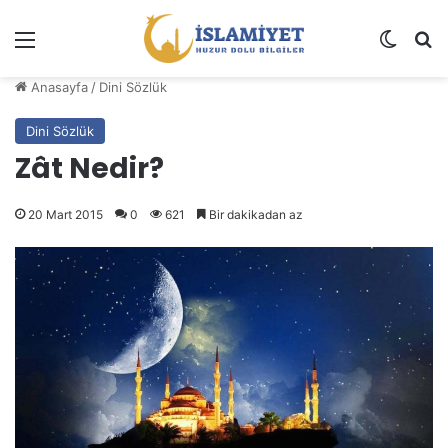
Menü
Dış gö
A
Anasayfa
/
Dini Sözlük
Dini Sözlük
Zât Nedir?
20 Mart 2015
0
621
Bir dakikadan az