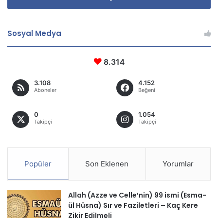
Sosyal Medya
8.314
3.108
4.152
Aboneler
Beğeni
0
1.054
Takipçi
Takipçi
Popüler
Son Eklenen
Yorumlar
Allah (Azze ve Celle’nin) 99 ismi (Esma-
ül Hüsna) Sır ve Faziletleri – Kaç Kere
Zikir Edilmeli