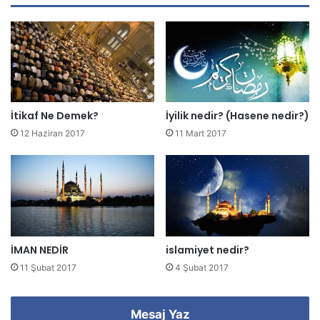
d
r
e
s
i
n
i
z
İtikaf Ne Demek?
İyilik nedir? (Hasene nedir?)
i
12 Haziran 2017
11 Mart 2017
g
i
r
i
n
i
z
İMAN NEDİR
islamiyet nedir?
11 Şubat 2017
4 Şubat 2017
Mesaj Yaz