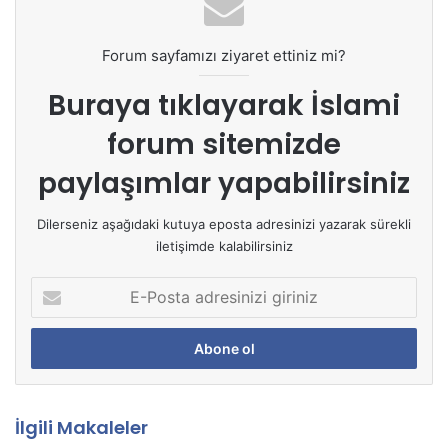
Forum sayfamızı ziyaret ettiniz mi?
Buraya tıklayarak
İslami
forum sitemizde
paylaşımlar yapabilirsiniz
Dilerseniz aşağıdaki kutuya eposta adresinizi yazarak sürekli
iletişimde kalabilirsiniz
E
-
P
o
s
t
a
İlgili Makaleler
a