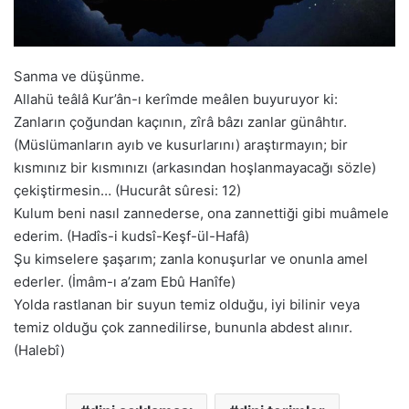
Sanma ve düşünme.
Allahü teâlâ Kur’ân-ı kerîmde meâlen buyuruyor ki:
Zanların çoğundan kaçının, zîrâ bâzı zanlar günâhtır.
(Müslümanların ayıb ve kusurlarını) araştırmayın; bir
kısmınız bir kısmınızı (arkasından hoşlanmayacağı sözle)
çekiştirmesin… (Hucurât sûresi: 12)
Kulum beni nasıl zannederse, ona zannettiği gibi muâmele
ederim. (Hadîs-i kudsî-Keşf-ül-Hafâ)
Şu kimselere şaşarım; zanla konuşurlar ve onunla amel
ederler. (İmâm-ı a’zam Ebû Hanîfe)
Yolda rastlanan bir suyun temiz olduğu, iyi bilinir veya
temiz olduğu çok zannedilirse, bununla abdest alınır.
(Halebî)