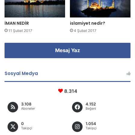
n
i
z
İMAN NEDİR
islamiyet nedir?
11 Şubat 2017
4 Şubat 2017
Mesaj Yaz
Sosyal Medya
8.314
3.108
4.152
Aboneler
Beğeni
0
1.054
Takipçi
Takipçi