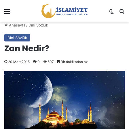
Menü
Dış gö
A
Anasayfa
/
Dini Sözlük
Dini Sözlük
Zan Nedir?
20 Mart 2015
0
507
Bir dakikadan az