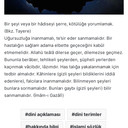
Bir şeyi veya bir hâdiseyi şerre, kötülüğe yorumlamak.
(Bkz. Tayere)
Uğursuzluğa inanmamalı, te’sir eder sanmamalıdır. Bir
hastalığın sağlam adama elbette geçeceğini kabûl
etmemelidir. Allahü teâlâ dilerse geçer, dilemezse geçmez.
Bununla berâber, tehlikeli şeylerden, şüpheli yerlerden
kaçınmak vâcibdir, lâzımdır. Has talığa yakalanmamak için
tedbir almalıdır. Kâhinlere (gizli şeyleri bildiklerini iddiâ
edenlere), falcılara inanmamalıdır. Bilinmeyen şeyleri
bunlara sormamalıdır. Bunları gaybı (gizli şeyleri) bilir
sanmamalıdır. (İmâm-ı Gazâlî)
dini açıklaması
dini terimler
hakkında bilgi
islami sözlük