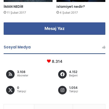
İMAN NEDİR
islamiyet nedir?
11 Şubat 2017
4 Şubat 2017
Mesaj Yaz
Sosyal Medya
8.314
3.108
4.152
Aboneler
Beğeni
0
1.054
Takipçi
Takipçi