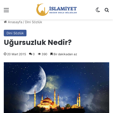
Menü
Dış gö
A
Anasayfa
/
Dini Sözlük
Dini Sözlük
Uğursuzluk Nedir?
20 Mart 2015
0
390
Bir dakikadan az