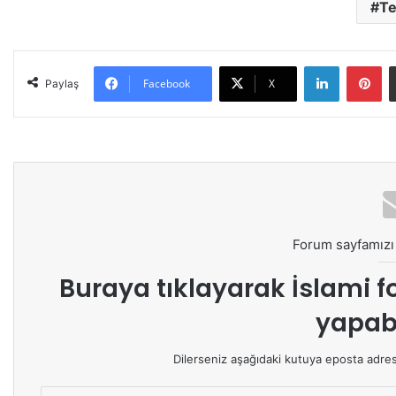
Te
LinkedIn
Pinterest
Facebook
X
Paylaş
Forum sayfamızı 
Buraya tıklayarak
İslami f
yapabi
Dilerseniz aşağıdaki kutuya eposta adresin
E