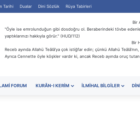
m Tarihi
Dualar
Dini Sözlük
Rüya Tabirleri
Bir 
"Öyle ise emrolunduğun gibi dosdoğru ol. Beraberindeki tövbe edenler
yaptıklarınızı hakkıyla görür." (HUD/112)
Bir 
Receb ayında Allahü Teâlâ’ya çok istiğfar edin; çünkü Allahü Teâlâ’nın
Ayrıca Cennette öyle köşkler vardır ki, ancak Receb ayında oruç tutanl
SLAMI FORUM
KURÂN-I KERIM
İLMIHAL BILGILER
DIN