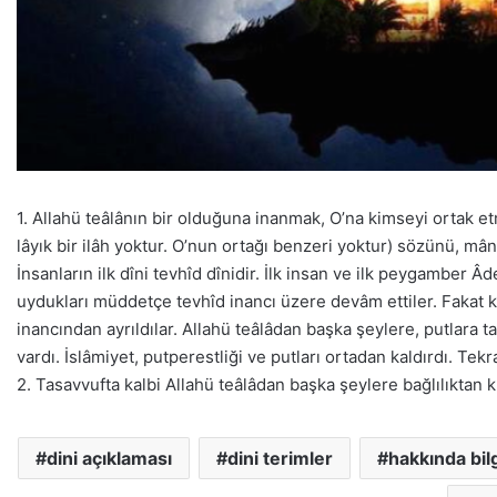
1. Allahü teâlânın bir olduğuna inanmak, O’na kimseyi ortak et
lâyık bir ilâh yoktur. O’nun ortağı benzeri yoktur) sözünü, m
İnsanların ilk dîni tevhîd dînidir. İlk insan ve ilk peygambe
uydukları müddetçe tevhîd inancı üzere devâm ettiler. Fakat ken
inancından ayrıldılar. Allahü teâlâdan başka şeylere, putlara 
vardı. İslâmiyet, putperestliği ve putları ortadan kaldırdı. Tek
2. Tasavvufta kalbi Allahü teâlâdan başka şeylere bağlılıktan 
dini açıklaması
dini terimler
hakkında bilg