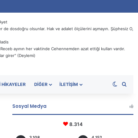
Ayet
 de dosdoğru olsunlar. Hak ve adalet ölçülerini aşmayın. Şüphesiz O,
Hadis
, Receb ayının her vaktinde Cehennemden azat ettiği kulları vardır.
ar girer" (Deylemi)
Dış görü
Aram
I HIKAYELER
DIĞER
İLETIŞIM
Sosyal Medya
8.314
3.108
4.152