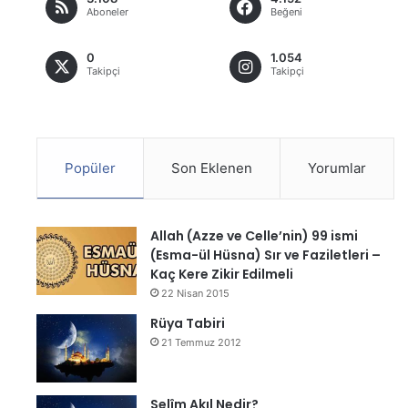
Aboneler
Beğeni
0
1.054
Takipçi
Takipçi
Popüler
Son Eklenen
Yorumlar
Allah (Azze ve Celle’nin) 99 ismi
(Esma-ül Hüsna) Sır ve Faziletleri –
Kaç Kere Zikir Edilmeli
22 Nisan 2015
Rüya Tabiri
21 Temmuz 2012
Selîm Akıl Nedir?