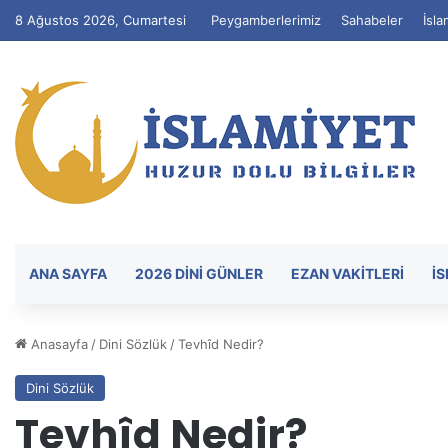
8 Ağustos 2026, Cumartesi
Peygamberlerimiz
Sahabeler
İsla
ANA SAYFA
2026 DİNİ GÜNLER
EZAN VAKITLERI
İ
Anasayfa
/
Dini Sözlük
/
Tevhîd Nedir?
Dini Sözlük
Tevhîd Nedir?