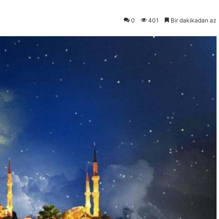
0
401
Bir dakikadan az