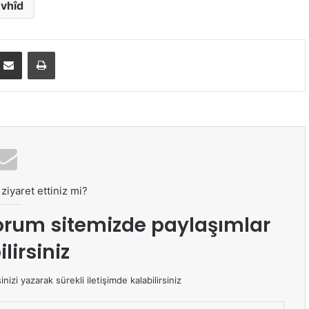
vhîd
E-Posta ile paylaş
Yazdır
ziyaret ettiniz mi?
orum sitemizde paylaşımlar
lirsiniz
izi yazarak sürekli iletişimde kalabilirsiniz