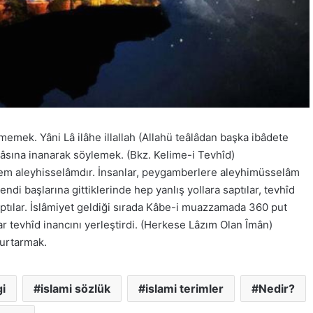
memek. Yâni Lâ ilâhe illallah (Allahü teâlâdan başka ibâdete
ânâsına inanarak söylemek. (Bkz. Kelime-i Tevhîd)
r Âdem aleyhisselâmdır. İnsanlar, peygamberlere aleyhimüsselâm
di başlarına gittiklerinde hep yanlış yollara saptılar, tevhîd
taptılar. İslâmiyet geldiği sırada Kâbe-i muazzamada 360 put
rar tevhîd inancını yerleştirdi. (Herkese Lâzım Olan Îmân)
kurtarmak.
i
islami sözlük
islami terimler
Nedir?