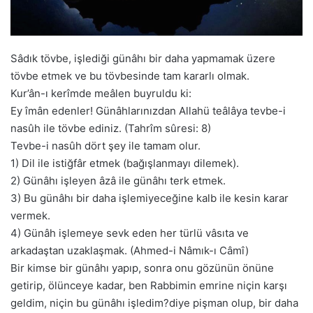
Sâdık tövbe, işlediği günâhı bir daha yapmamak üzere
tövbe etmek ve bu tövbesinde tam kararlı olmak.
Kur’ân-ı kerîmde meâlen buyruldu ki:
Ey îmân edenler! Günâhlarınızdan Allahü teâlâya tevbe-i
nasûh ile tövbe ediniz. (Tahrîm sûresi: 8)
Tevbe-i nasûh dört şey ile tamam olur.
1) Dil ile istiğfâr etmek (bağışlanmayı dilemek).
2) Günâhı işleyen âzâ ile günâhı terk etmek.
3) Bu günâhı bir daha işlemiyeceğine kalb ile kesin karar
vermek.
4) Günâh işlemeye sevk eden her türlü vâsıta ve
arkadaştan uzaklaşmak. (Ahmed-i Nâmık-ı Câmî)
Bir kimse bir günâhı yapıp, sonra onu gözünün önüne
getirip, ölünceye kadar, ben Rabbimin emrine niçin karşı
geldim, niçin bu günâhı işledim?diye pişman olup, bir daha