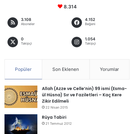
8.314
3.108
4.152
Aboneler
Beğeni
0
1.054
Takipçi
Takipçi
Popüler
Son Eklenen
Yorumlar
Allah (Azze ve Celle’nin) 99 ismi (Esma-
ül Hüsna) Sır ve Faziletleri – Kaç Kere
Zikir Edilmeli
22 Nisan 2015
Rüya Tabiri
21 Temmuz 2012