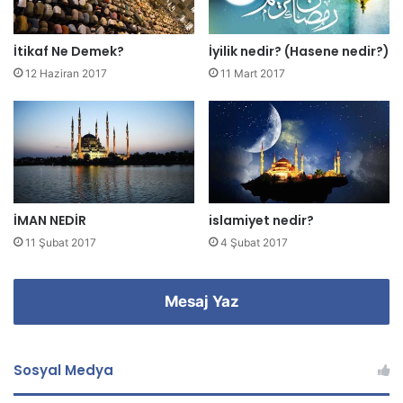
n
i
z
İtikaf Ne Demek?
İyilik nedir? (Hasene nedir?)
i
12 Haziran 2017
11 Mart 2017
g
i
r
i
n
i
z
İMAN NEDİR
islamiyet nedir?
11 Şubat 2017
4 Şubat 2017
Mesaj Yaz
Sosyal Medya