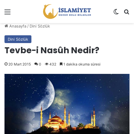
Menü
Dış gö
A
Anasayfa
/
Dini Sözlük
Dini Sözlük
Tevbe-i Nasûh Nedir?
20 Mart 2015
0
432
1 dakika okuma süresi