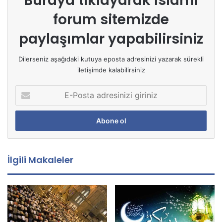
Buraya tıklayarak
İslami
forum sitemizde
paylaşımlar yapabilirsiniz
Dilerseniz aşağıdaki kutuya eposta adresinizi yazarak sürekli
iletişimde kalabilirsiniz
E
-
P
o
s
t
a
İlgili Makaleler
a
d
r
e
s
i