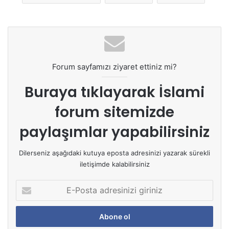
Forum sayfamızı ziyaret ettiniz mi?
Buraya tıklayarak
İslami
forum sitemizde
paylaşımlar yapabilirsiniz
Dilerseniz aşağıdaki kutuya eposta adresinizi yazarak sürekli
iletişimde kalabilirsiniz
E
-
P
o
s