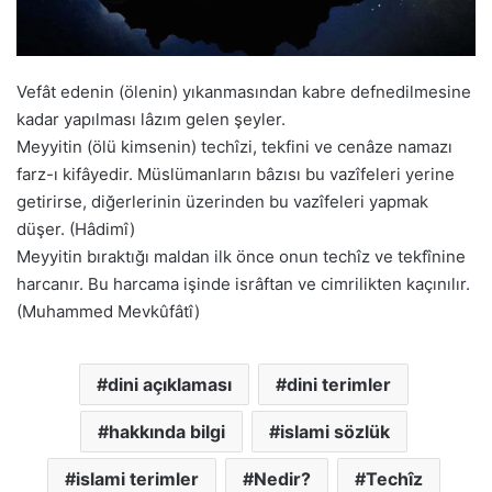
Vefât edenin (ölenin) yıkanmasından kabre defnedilmesine
kadar yapılması lâzım gelen şeyler.
Meyyitin (ölü kimsenin) techîzi, tekfini ve cenâze namazı
farz-ı kifâyedir. Müslümanların bâzısı bu vazîfeleri yerine
getirirse, diğerlerinin üzerinden bu vazîfeleri yapmak
düşer. (Hâdimî)
Meyyitin bıraktığı maldan ilk önce onun techîz ve tekfînine
harcanır. Bu harcama işinde isrâftan ve cimrilikten kaçınılır.
(Muhammed Mevkûfâtî)
dini açıklaması
dini terimler
hakkında bilgi
islami sözlük
islami terimler
Nedir?
Techîz