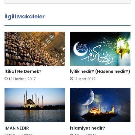
t
a
İlgili Makaleler
a
d
r
e
s
i
n
i
z
İtikaf Ne Demek?
İyilik nedir? (Hasene nedir?)
i
12 Haziran 2017
11 Mart 2017
g
i
r
i
n
i
z
İMAN NEDİR
islamiyet nedir?