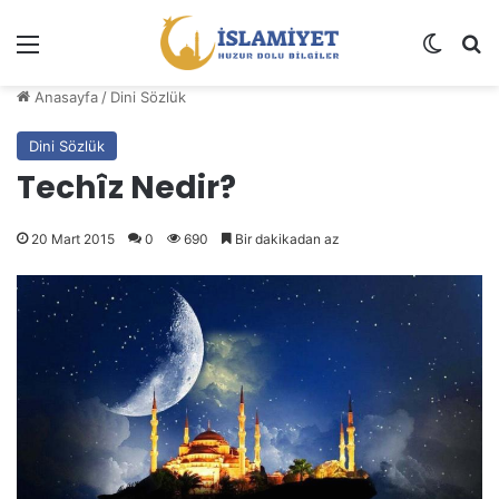
Menü
Dış gö
A
Anasayfa
/
Dini Sözlük
Dini Sözlük
Techîz Nedir?
20 Mart 2015
0
690
Bir dakikadan az