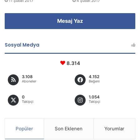
11 Şubat 2017
4 Şubat 2017
Mesaj Yaz
Sosyal Medya
8.314
3.108
4.152
Aboneler
Beğeni
0
1.054
Takipçi
Takipçi
Popüler
Son Eklenen
Yorumlar