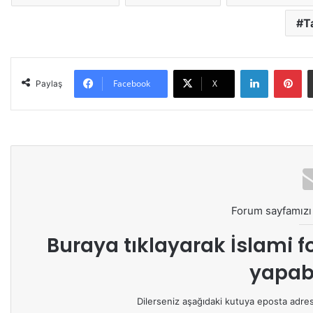
T
LinkedIn
Pinterest
Facebook
X
Paylaş
Forum sayfamızı 
Buraya tıklayarak
İslami f
yapabi
Dilerseniz aşağıdaki kutuya eposta adresin