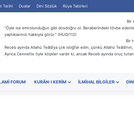
m Tarihi
Dualar
Dini Sözlük
Rüya Tabirleri
Bir 
"Öyle ise emrolunduğun gibi dosdoğru ol. Beraberindeki tövbe edenler
yaptıklarınızı hakkıyla görür." (HUD/112)
Bir 
Receb ayında Allahü Teâlâ’ya çok istiğfar edin; çünkü Allahü Teâlâ’nın
Ayrıca Cennette öyle köşkler vardır ki, ancak Receb ayında oruç tutanl
SLAMI FORUM
KURÂN-I KERIM
İLMIHAL BILGILER
DIN