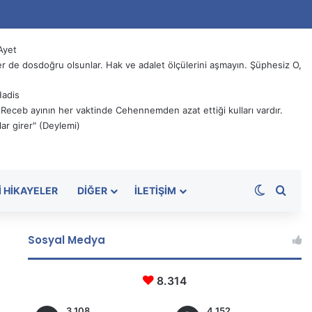
Ayet
 de dosdoğru olsunlar. Hak ve adalet ölçülerini aşmayın. Şüphesiz O,
Hadis
, Receb ayının her vaktinde Cehennemden azat ettiği kulları vardır.
ar girer" (Deylemi)
Dış görü
Aram
I HIKAYELER
DIĞER
İLETIŞIM
Sosyal Medya
8.314
3.108
4.152