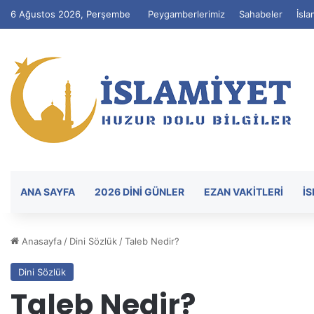
6 Ağustos 2026, Perşembe
Peygamberlerimiz
Sahabeler
İsla
ANA SAYFA
2026 DİNİ GÜNLER
EZAN VAKITLERI
İ
Anasayfa
/
Dini Sözlük
/
Taleb Nedir?
Dini Sözlük
Taleb Nedir?