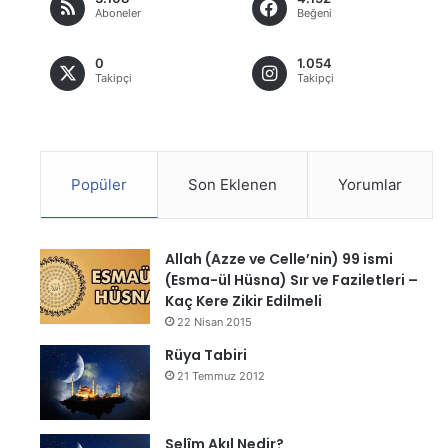
Aboneler
Beğeni
0
1.054
Takipçi
Takipçi
Popüler
Son Eklenen
Yorumlar
Allah (Azze ve Celle’nin) 99 ismi
(Esma-ül Hüsna) Sır ve Faziletleri –
Kaç Kere Zikir Edilmeli
22 Nisan 2015
Rüya Tabiri
21 Temmuz 2012
Selîm Akıl Nedir?