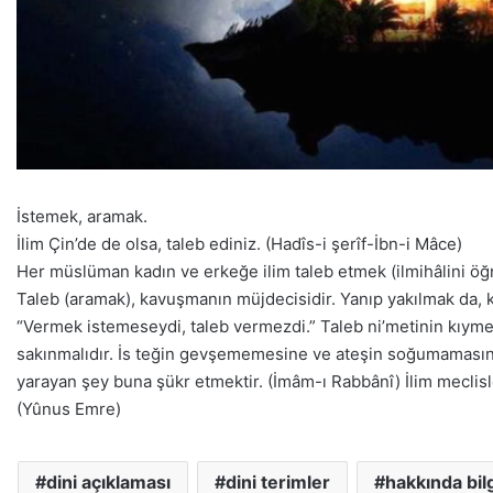
İstemek, aramak.
İlim Çin’de de olsa, taleb ediniz. (Hadîs-i şerîf-İbn-i Mâce)
Her müslüman kadın ve erkeğe ilim taleb etmek (ilmihâlini öğr
Taleb (aramak), kavuşmanın müjdecisidir. Yanıp yakılmak da, 
“Vermek istemeseydi, taleb vermezdi.” Taleb ni’metinin kıyme
sakınmalıdır. İs teğin gevşememesine ve ateşin soğumamasına
yarayan şey buna şükr etmektir. (İmâm-ı Rabbânî) İlim meclisler
(Yûnus Emre)
dini açıklaması
dini terimler
hakkında bilg