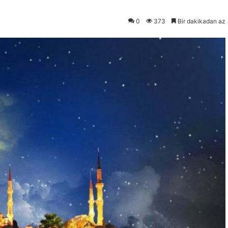
0
373
Bir dakikadan az