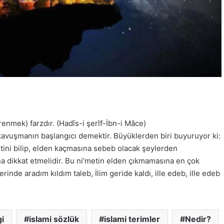
enmek) farzdır. (Hadîs-i şerîf-İbn-i Mâce)
kavuşmanın başlangıcı demektir. Büyüklerden biri buyuruyor ki:
tini bilip, elden kaçmasına sebeb olacak şeylerden
 dikkat etmelidir. Bu ni’metin elden çıkmamasına en çok
inde aradım kıldım taleb, İlim geride kaldı, ille edeb, ille edeb
i
islami sözlük
islami terimler
Nedir?