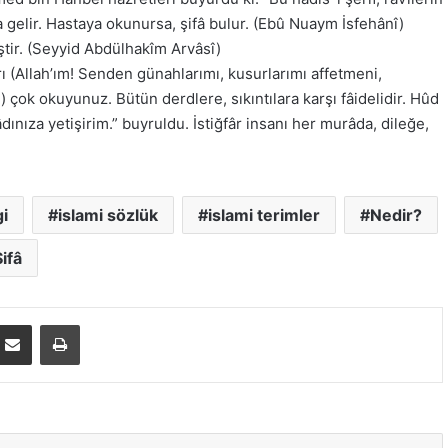
na gelir. Hastaya okunursa, şifâ bulur. (Ebû Nuaym İsfehânî)
ştir. (Seyyid Abdülhakîm Arvâsî)
rı (Allah’ım! Senden günahlarımı, kusurlarımı affetmeni,
 çok okuyunuz. Bütün derdlere, sıkıntılara karşı fâidelidir. Hûd
dınıza yetişirim.” buyruldu. İstiğfâr insanı her murâda, dileğe,
i
islami sözlük
islami terimler
Nedir?
Şifâ
E-Posta ile paylaş
Yazdır