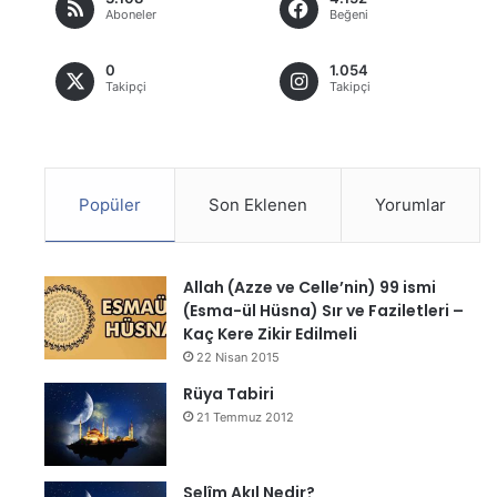
Aboneler
Beğeni
0
1.054
Takipçi
Takipçi
Popüler
Son Eklenen
Yorumlar
Allah (Azze ve Celle’nin) 99 ismi
(Esma-ül Hüsna) Sır ve Faziletleri –
Kaç Kere Zikir Edilmeli
22 Nisan 2015
Rüya Tabiri
21 Temmuz 2012
Selîm Akıl Nedir?