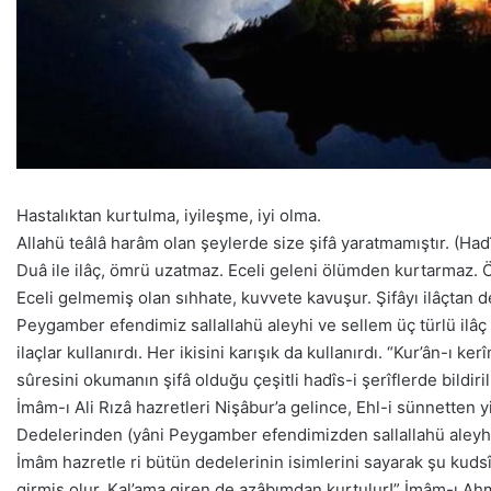
Hastalıktan kurtulma, iyileşme, iyi olma.
Allahü teâlâ harâm olan şeylerde size şifâ yaratmamıştır. (Had
Duâ ile ilâç, ömrü uzatmaz. Eceli geleni ölümden kurtarmaz. Öm
Eceli gelmemiş olan sıhhate, kuvvete kavuşur. Şifâyı ilâçtan d
Peygamber efendimiz sallallahü aleyhi ve sellem üç türlü ilâç 
ilaçlar kullanırdı. Her ikisini karışık da kullanırdı. “Kur’ân-ı
sûresini okumanın şifâ olduğu çeşitli hadîs-i şerîflerde bildiri
İmâm-ı Ali Rızâ hazretleri Nişâbur’a gelince, Ehl-i sünnetten y
Dedelerinden (yâni Peygamber efendimizden sallallahü aleyhi v
İmâm hazretle ri bütün dedelerinin isimlerini sayarak şu kudsî 
girmiş olur. Kal’ama giren de azâbımdan kurtulur!” İmâm-ı Ahme