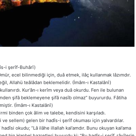
îs-i şerîf-Buhârî)
ür, ecel bilinmediği için, duâ etmek, ilâç kullanmak lâzımdır.
eğil, Allahü teâlâdan beklemelidir. (İmâm-ı Kastalânî)
kullanırdı. Kur’ân-ı kerîm veya duâ okurdu. Fen ile bulunan
 kerîmden şifâ beklemeyene şifâ nasîb olmaz” buyururdu. Fâtiha
lmiştir. (İmâm-ı Kastalânî)
irmi binden çok âlim ve talebe, kendisini karşıladı.
e sellem) gelen bir hadîs-i şerîf okuması için yalvardılar.
hadîsi okudu; “Lâ ilâhe illallah kal’amdır. Bunu okuyan kal’ama
d bin Hanbel hazretleri buyurdu ki: “Bu hadîs-i şerîf, râvîlerin