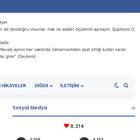
Ayet
 de dosdoğru olsunlar. Hak ve adalet ölçülerini aşmayın. Şüphesiz O,
Hadis
, Receb ayının her vaktinde Cehennemden azat ettiği kulları vardır.
ar girer" (Deylemi)
Dış görü
Aram
I HIKAYELER
DIĞER
İLETIŞIM
Sosyal Medya
8.314
3.108
4.152