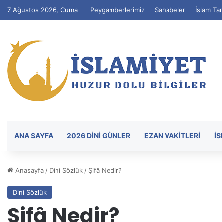
7 Ağustos 2026, Cuma
Peygamberlerimiz
Sahabeler
İslam Tar
ANA SAYFA
2026 DİNİ GÜNLER
EZAN VAKITLERI
İ
Anasayfa
/
Dini Sözlük
/
Şifâ Nedir?
Dini Sözlük
Şifâ Nedir?