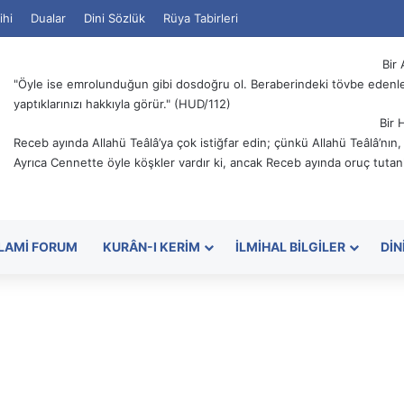
ihi
Dualar
Dini Sözlük
Rüya Tabirleri
Bir 
"Öyle ise emrolunduğun gibi dosdoğru ol. Beraberindeki tövbe edenler
yaptıklarınızı hakkıyla görür." (HUD/112)
Bir 
Receb ayında Allahü Teâlâ’ya çok istiğfar edin; çünkü Allahü Teâlâ’nın
Ayrıca Cennette öyle köşkler vardır ki, ancak Receb ayında oruç tutanl
SLAMI FORUM
KURÂN-I KERIM
İLMIHAL BILGILER
DIN