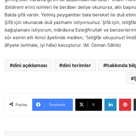
(bildirenl erin) isimleri ile berâber deliye okunursa, aklı başı
Balda şifâ vardır. Yetmiş peygamber bala bereket ile duâ etmi
Şifâ için okunacak duâ yazmamı istiyorsunuz. Şifâ için, istiğfâ
bağışlamanı istiyorum, mânâsına Esteğfirullah ve benzerlerini)
sûr esinin elli ikinci âyetinde meâlen; “İstiğfâr okuyunuz! İmdâ
âfiyete (sıhhate, iyi hâle) kavuşturur. (M. Osman Sâhib)
dini açıklaması
dini terimler
hakkında bilg
LinkedIn
Pinterest
Facebook
X
Paylaş