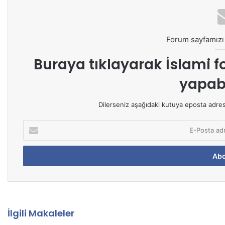
Forum sayfamızı 
Buraya tıklayarak
İslami f
yapabi
Dilerseniz aşağıdaki kutuya eposta adresin
E
-
P
o
s
t
a
a
d
İlgili Makaleler
r