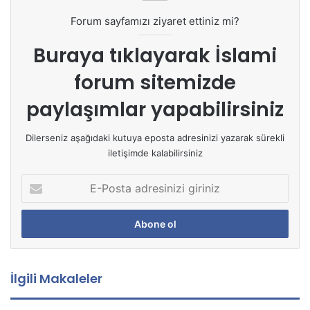
Forum sayfamızı ziyaret ettiniz mi?
Buraya tıklayarak
İslami
forum sitemizde
paylaşımlar yapabilirsiniz
Dilerseniz aşağıdaki kutuya eposta adresinizi yazarak sürekli
iletişimde kalabilirsiniz
E
-
P
o
s
t
a
İlgili Makaleler
a
d