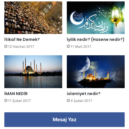
r
e
s
i
n
i
z
İtikaf Ne Demek?
İyilik nedir? (Hasene nedir?)
i
12 Haziran 2017
11 Mart 2017
g
i
r
i
n
i
z
İMAN NEDİR
islamiyet nedir?
11 Şubat 2017
4 Şubat 2017
Mesaj Yaz