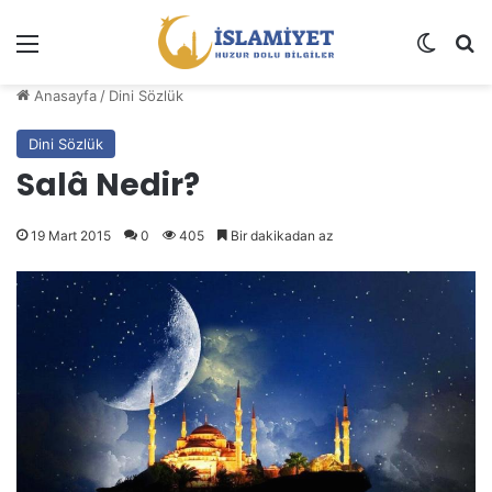
Menü
Dış gö
A
Anasayfa
/
Dini Sözlük
Dini Sözlük
Salâ Nedir?
19 Mart 2015
0
405
Bir dakikadan az