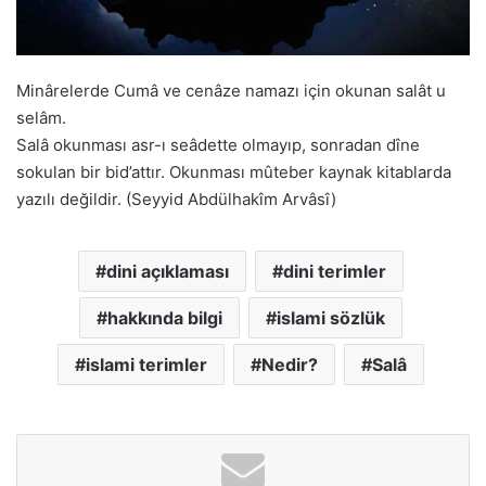
Minârelerde Cumâ ve cenâze namazı için okunan salât u
selâm.
Salâ okunması asr-ı seâdette olmayıp, sonradan dîne
sokulan bir bid’attır. Okunması mûteber kaynak kitablarda
yazılı değildir. (Seyyid Abdülhakîm Arvâsî)
dini açıklaması
dini terimler
hakkında bilgi
islami sözlük
islami terimler
Nedir?
Salâ