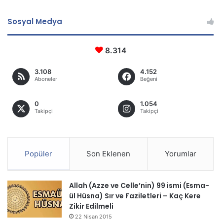
Sosyal Medya
8.314
3.108
4.152
Aboneler
Beğeni
0
1.054
Takipçi
Takipçi
Popüler
Son Eklenen
Yorumlar
Allah (Azze ve Celle’nin) 99 ismi (Esma-
ül Hüsna) Sır ve Faziletleri – Kaç Kere
Zikir Edilmeli
22 Nisan 2015