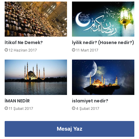
r
e
s
i
n
i
z
İtikaf Ne Demek?
İyilik nedir? (Hasene nedir?)
i
12 Haziran 2017
11 Mart 2017
g
i
r
i
n
i
z
İMAN NEDİR
islamiyet nedir?
11 Şubat 2017
4 Şubat 2017
Mesaj Yaz