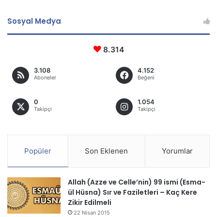
Sosyal Medya
8.314
3.108
4.152
Aboneler
Beğeni
0
1.054
Takipçi
Takipçi
Popüler
Son Eklenen
Yorumlar
Allah (Azze ve Celle’nin) 99 ismi (Esma-
ül Hüsna) Sır ve Faziletleri – Kaç Kere
Zikir Edilmeli
22 Nisan 2015