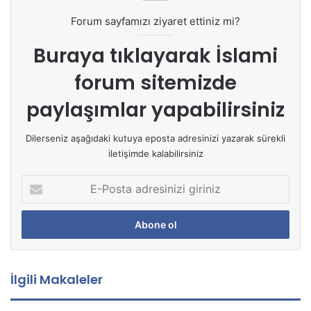
Forum sayfamızı ziyaret ettiniz mi?
Buraya tıklayarak
İslami
forum sitemizde
paylaşımlar yapabilirsiniz
Dilerseniz aşağıdaki kutuya eposta adresinizi yazarak sürekli
iletişimde kalabilirsiniz
E
-
P
o
s
t
a
İlgili Makaleler
a
d