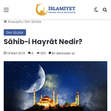
Menü
Dış gö
A
Anasayfa
/
Dini Sözlük
Dini Sözlük
Sâhib-i Hayrât Nedir?
19 Mart 2015
0
505
Bir dakikadan az